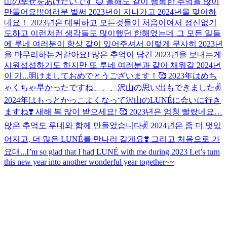
山の幸せをあげたいです 😊 올해도 같이 행복한 추억을 많이
만들어요!!!
여러분 벌써 2023년이 지나가고 2024년을 맞이하
네요！ 2023년은 데뷔하고 모든것들이 처음이여서 정신없기
도하고 이런저런 생각들도 많이했던 한해였는데 그 모든 일들
에 루네 여러분이 항상 같이 있어주셔서 이렇게 무사히 2023년
을 마무리하는거같아요! 많은 추억이 담긴 2023년을 보내는게
시원섭섭하기도 하지만 또 루네 여러분과 같이 채워갈 2024년
이 기...
明けましておめでとうございます！🥰 2023年はめち
ゃくちゃ早かったですね、、、沢山の思い出もできました✌️
2024年はもっとかっこよくなって沢山のLUNÉに会いに行き
ますね❣️ 새해 복 많이 받으세요! 🥰 2023년은 엄청 빨랐네요…
많은 추억도 루네와 함께 만들었습니다✌️ 2024년은 좀 더 멋있
어지고, 더 많은 LUNÉ를 만나러 갈게요❣️ 그리고 처음으로 가
요대...
I’m so glad that I had LUNÉ with me during 2023 Let’s turn
this new year into another wonderful year together~~