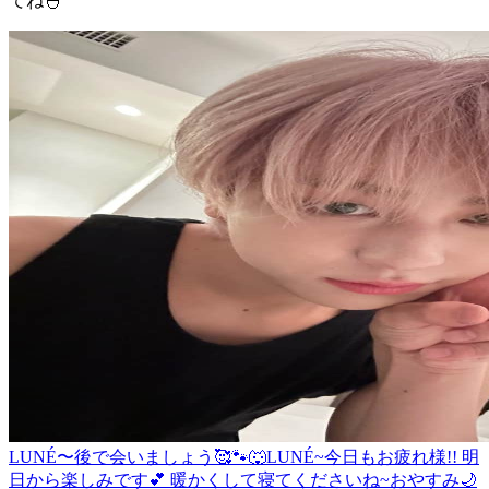
てね🐣
LUNÉ〜後で会いましょう🥰🐾🐺
LUNÉ~今日もお疲れ様!! 明
日から楽しみです💕 暖かくして寝てくださいね~おやすみ🌙