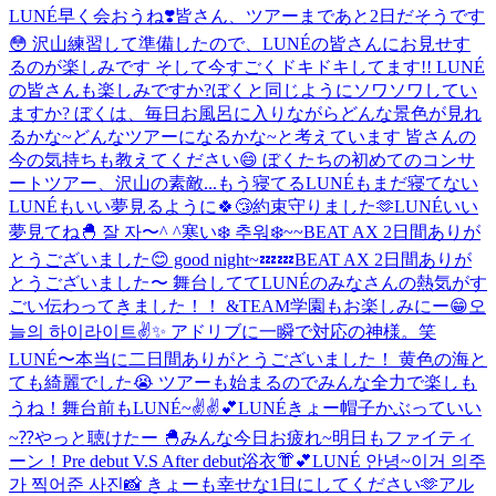
LUNÉ早く会おうね❣️
皆さん、ツアーまであと2日だそうです
😳 沢山練習して準備したので、LUNÉの皆さんにお見せす
るのが楽しみです そして今すごくドキドキしてます!! LUNÉ
の皆さんも楽しみですか?ぼくと同じようにソワソワしてい
ますか? ぼくは、毎日お風呂に入りながらどんな景色が見れ
るかな~どんなツアーになるかな~と考えています 皆さんの
今の気持ちも教えてください😄 ぼくたちの初めてのコンサ
ートツアー、沢山の素敵...
もう寝てるLUNÉもまだ寝てない
LUNÉもいい夢見るように🍀😴
約束守りました🫶
LUNÉいい
夢見てね🐣 잘 자〜^ ^
寒い❄️ 추워❄️
~~
BEAT AX 2日間ありが
とうございました😊 good night~💤💤
BEAT AX 2日間ありが
とうございました〜 舞台しててLUNÉのみなさんの熱気がす
ごい伝わってきました！！ &TEAM学園もお楽しみにー😁
오
늘의 하이라이트✌️✨ アドリブに一瞬で対応の神様。笑
LUNÉ〜本当に二日間ありがとうございました！ 黄色の海と
ても綺麗でした😭 ツアーも始まるのでみんな全力で楽しも
うね！
舞台前もLUNÉ~✌️✌️💕
LUNÉきょー帽子かぶっていい
~⁇
やっと聴けたー 🐣
みんな今日お疲れ~
明日もファイティ
ーン！
Pre debut V.S After debut
浴衣👘︎💕︎
LUNÉ 안녕~이거 의주
가 찍어준 사진📸 きょーも幸せな1日にしてください🫶
アル