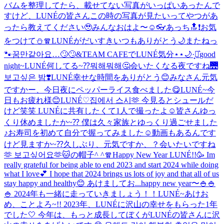
バムを整理してたら、載せてない写真がいっぱいあったんで
すけど、LUNÉの皆さんこの時の写真が見たいってやつがあ
ったら教えてください🥹
みんなおはよ〜☺️
👓
あっち🔝❗️
お気
をつけて⛄️🧣
LUNÉがだいすき
いつもありがとう🌙
またねっ
🐾
꿈만같아요…🙄🙄
&TEAM CAFEでLUNÉ気分⋆⋆🌙·̩͙‪⋆͛
good
night~
LUNÉ何してる~⁇뭐해뭐해🤔
会いたくなる夜ですね🌉
보고싶은 밤❣️
LUNÉ幸せな時間をありがとう😊
みなさん元気
ですかー、今日夜にペッパーライス食べました😋
LUNÉ~今
日もお疲れ様😊
LUNÉ♡
집에서 스시🫶 今見るとシュールだ
けど笑笑 LUNÉに共有したくて1人で撮ったよ☺️
皆さんゆっ
くり休めましたか~⁇ 僕は久々家族とゆっくり過ごせました
♪お寿司を初めて自分で握ってみました☺️動画もあるんです
けど見ますか~⁇
久しぶり、元気ですか、？会いたいですね
🫶 보고싶어요🫶
🐱の帽子^ ^
🧣
Happy New Year LUNÉ!!🥳 Im
really grateful for being able to end 2023 and start 2024 while doing
what I love💕 I hope that 2024 brings us lots of joy and that all of us
stay happy and healthy😊 あけましてお...
happy new year〜🍚🍚
🍚 2024年も一緒に走っていきましょう！！
LUNÉ~あけお
め、ことよろ~!! 2023年、LUNÉに沢山の幸せをもらった1年
でした🤍 今年は、もっと成長してぼくがLUNÉの皆さんに沢