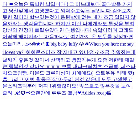
다.
💋
오늘은 특별한 날입니다 ! 그 어느때보다 꽃다발을 가지
고 당신앞에서 고생했다고 외쳐주고싶은 날입니다 걸어보지
못한 길이라 할수있는것이 응원밖에 없는 내가 조금 얄밉지 않
을까라는 생각을합니다. 하지만 이런 나에게라도 투정을 부려
당신의 긴장이 풀릴수있다면 다행입니다! 속앓이하며 그래도
어떡해 해야지라는 마음하나로 여기까지 온 모두를 상상하면
오늘따라...
✂️꩜★•°:🧵
big baby luffy 🐶
🫦
When you here me say
i loves ya🪡
히히
몬스티즈 잘 지내고 있나요~? 조금 추워졌는데
날씨가 좋은것 같아서 산책하고 빵집가는게 요즘 저한테 제일
큰 행복인것 같아요 ㅎㅎㅎ 보통 대파크림치츠 소금빵, 피스타
치오크림빵, 아몬드 크루아성이 최애예요(+오트우유 라테 핫)
😎 그리고 이번 활동은 잘 마무리 된것 같은데 모두 고생했고
몬스티즈덕분에 저휘 1위했잖아요! 앞으로도 많은것을 보여
줄려...
💿⏰🗝️
오랜만에 루루즈 앨범❤︎
Adidas recap📸