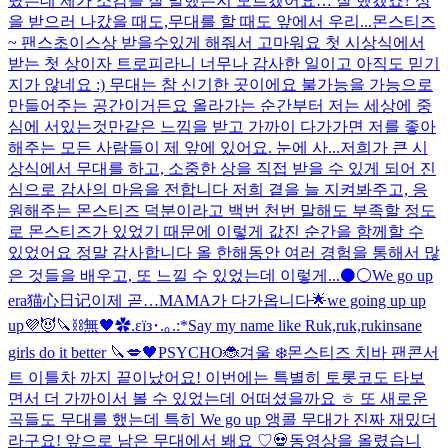
렸는데 제가 소감을 잘 말했는지 모르겠어요… 잘 했겠죠? 상
을 받으러 나갔을 때도,무대를 할 때도 앞에서 우리...
몬스티즈
~ 팬스초이스상 받을수있게 해줘서 고마워요 첫 시상식에서
받는 첫 상이자 트로피라니 너무나 감사한 일이고 아직도 믿기
지가 않네요 :) 무대는 참 신기한 곳이에요 불가능을 가능으로
만들어주는 공간이거든요 올라가는 순간부터 저는 세상에 중
심에 서있는것만같은 느낌을 받고 가까이 다가가면 저를 좋아
해주는 모든 사람들이 제 앞에 있어요. 눈에 사...
저희가 큰 시
상식에서 무대를 하고, 소중한 상을 직접 받을 수 있게 되어 진
심으로 감사의 마음을 전합니다 저희 곁을 늘 지켜봐주고, 응
원해주는 몬스티즈 덕분이라고 백번 천번 말해도 부족할 정도
로 몬스티즈가 있었기 때문에 이렇게 값진 순간을 함께할 수
있었어요 정말 감사합니다 올 한해동안 여러 경험을 통해서 많
은 것들을 배우고, 또 느낄 수 있었는데 이렇게...
⚫️⚪️
We go up
era
猫心日记
이제 곧…MAMA가 다가옵니다🌟
we going up up
up💜😈
🔪⛓️無🖤
✿.εïз･.｡.:*
Say my name like Ruk,ruk,ruk
insane
girls do it better 🔪💋
🖤
PSYCHO🐞
겨울 ❄️
몬스티즈 치바 팬콘서
트 이틀차 까지 끝이났어요! 이번에는 특별히 토롯코도 타보
면서 더 가까이서 볼 수 있었는데 어떠셨을까요 ㅎ 또 새로운
곡들도 무대를 했는데 특히 We go up 앵콜 무대가 진짜 재밌더
라구요! 앞으로 남은 무대에서 봬요 ♡
💀
동영상을 올렸습니