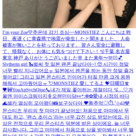
I’m your Zoe💛
추운데 감기 조심~~
MONSTIEZ こんにちは 昨
日、夜遅くに青森県で地震が発生したと聞きました。 人命
被害が無いことを祈っております。 皆さん安全に避難し
て、怪我なく、お体にも気をつけて下さい！
🫧
千葉 名古屋
東京 神戸 ありがとうございました🌸 また来年〜🫶🏻💕
Slytherin girl 🐍
벌써 첫 일본 팬콘 끝났다아~! 🥺 시간이 정말
너무 빨리 지나갔어요ㅠ 일본에서 팬콘을 하는 동안 정말 즐거
웠어요! 그리고 일본 몬스티즈 인이어가 터질 만큼 크게 응원
해줘서 고마웠어요ㅠ 💘MONSTIEZ 愛してるよ 💝
日曜日🧣
🖤
🚧YouApSychOtoo
📞
내가 제일 좋아하는 계절이다 🫧…🤍
겨
울엔 아이스크림이지🍦
오랜만이당👀
*:✼✿愛
내 시점의 바다
🌊
셀카 열심히 모아왔다📸
보구싶다아 🖤
🌺
추억♡
⏱️₊⁺⊹໒꒱🩶
몬스티즈 우리의 첫 마마가 끝났어요! 처음으로 마마에서 무
대도 하고, ‘팬스 초이스’라는 너무 값진 상도 받았는데요. 이
상은 전적으로 우리 몬스티즈 덕분에 받은 상이에요. 늘 너무
감사합니다. 그리고 마마에서 처음으로 상을 받아봐서 너무 떨