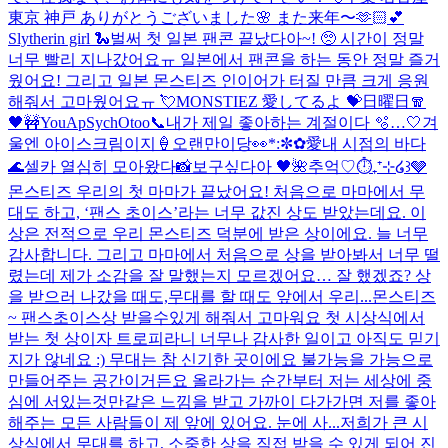
東京 神戸 ありがとうございました🌸 また来年〜🫶🏻💕
Slytherin girl 🐍
벌써 첫 일본 팬콘 끝났다아~! 🥺 시간이 정말
너무 빨리 지나갔어요ㅠ 일본에서 팬콘을 하는 동안 정말 즐거
웠어요! 그리고 일본 몬스티즈 인이어가 터질 만큼 크게 응원
해줘서 고마웠어요ㅠ 💘MONSTIEZ 愛してるよ 💝
日曜日🧣
🖤
🚧YouApSychOtoo
📞
내가 제일 좋아하는 계절이다 🫧…🤍
겨
울엔 아이스크림이지🍦
오랜만이당👀
*:✼✿愛
내 시점의 바다
🌊
셀카 열심히 모아왔다📸
보구싶다아 🖤
🌺
추억♡
⏱️₊⁺⊹໒꒱🩶
몬스티즈 우리의 첫 마마가 끝났어요! 처음으로 마마에서 무
대도 하고, ‘팬스 초이스’라는 너무 값진 상도 받았는데요. 이
상은 전적으로 우리 몬스티즈 덕분에 받은 상이에요. 늘 너무
감사합니다. 그리고 마마에서 처음으로 상을 받아봐서 너무 떨
렸는데 제가 소감을 잘 말했는지 모르겠어요… 잘 했겠죠? 상
을 받으러 나갔을 때도,무대를 할 때도 앞에서 우리...
몬스티즈
~ 팬스초이스상 받을수있게 해줘서 고마워요 첫 시상식에서
받는 첫 상이자 트로피라니 너무나 감사한 일이고 아직도 믿기
지가 않네요 :) 무대는 참 신기한 곳이에요 불가능을 가능으로
만들어주는 공간이거든요 올라가는 순간부터 저는 세상에 중
심에 서있는것만같은 느낌을 받고 가까이 다가가면 저를 좋아
해주는 모든 사람들이 제 앞에 있어요. 눈에 사...
저희가 큰 시
상식에서 무대를 하고, 소중한 상을 직접 받을 수 있게 되어 진