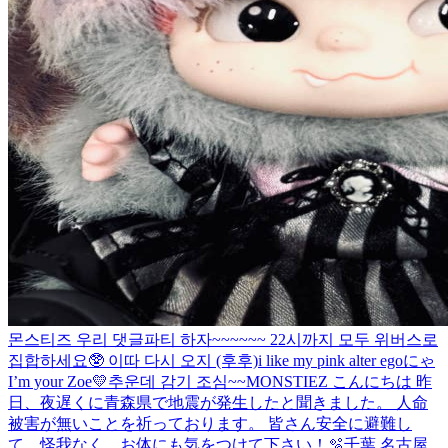
몬스티즈 우리 댓글파티 하자~~~~~~ 22시까지 모두 위버스로
집합하세요🥸 이따 다시 오지 (후후)
i like my pink alter ego
にゃ
I’m your Zoe💛
추운데 감기 조심~~
MONSTIEZ こんにちは 昨
日、夜遅くに青森県で地震が発生したと聞きました。 人命
被害が無いことを祈っております。 皆さん安全に避難し
て、怪我なく、お体にも気をつけて下さい！
🫧
千葉 名古屋