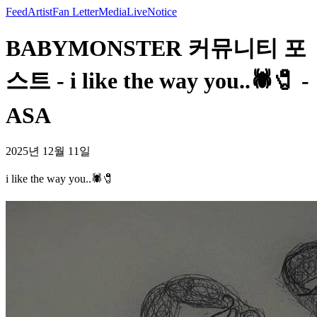
Feed
Artist
Fan Letter
Media
Live
Notice
BABYMONSTER 커뮤니티 포
스트 - i like the way you..🕷️🧷 -
ASA
2025년 12월 11일
i like the way you..🕷️🧷