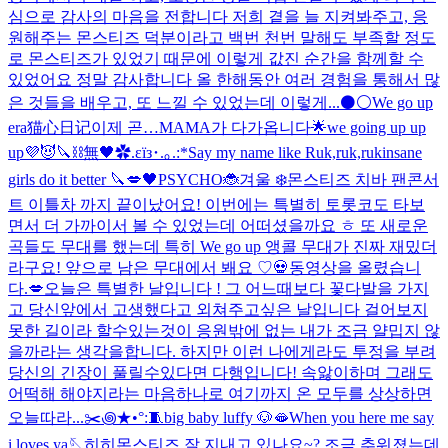
심으로 감사의 마음을 전합니다 저희 곁을 늘 지켜봐주고, 응
원해주는 몬스티즈 덕분이라고 백번 천번 말해도 부족할 정도
로 몬스티즈가 있었기 때문에 이렇게 값진 순간을 함께할 수
있었어요 정말 감사합니다 올 한해동안 여러 경험을 통해서 많
은 것들을 배우고, 또 느낄 수 있었는데 이렇게...
⚫️⚪️
We go up
era
猫心日记
이제 곧…MAMA가 다가옵니다🌟
we going up up
up💜😈
🔪⛓️無🖤
✿.εïз･.｡.:*
Say my name like Ruk,ruk,ruk
insane
girls do it better 🔪💋
🖤
PSYCHO🐞
겨울 ❄️
몬스티즈 치바 팬콘서
트 이틀차 까지 끝이났어요! 이번에는 특별히 토롯코도 타보
면서 더 가까이서 볼 수 있었는데 어떠셨을까요 ㅎ 또 새로운
곡들도 무대를 했는데 특히 We go up 앵콜 무대가 진짜 재밌더
라구요! 앞으로 남은 무대에서 봬요 ♡
💀
동영상을 올렸습니
다.
💋
오늘은 특별한 날입니다 ! 그 어느때보다 꽃다발을 가지
고 당신앞에서 고생했다고 외쳐주고싶은 날입니다 걸어보지
못한 길이라 할수있는것이 응원밖에 없는 내가 조금 얄밉지 않
을까라는 생각을합니다. 하지만 이런 나에게라도 투정을 부려
당신의 긴장이 풀릴수있다면 다행입니다! 속앓이하며 그래도
어떡해 해야지라는 마음하나로 여기까지 온 모두를 상상하면
오늘따라...
✂️꩜★•°:🧵
big baby luffy 🐶
🫦
When you here me say
i loves ya🪡
히히
몬스티즈 잘 지내고 있나요~? 조금 추워졌는데