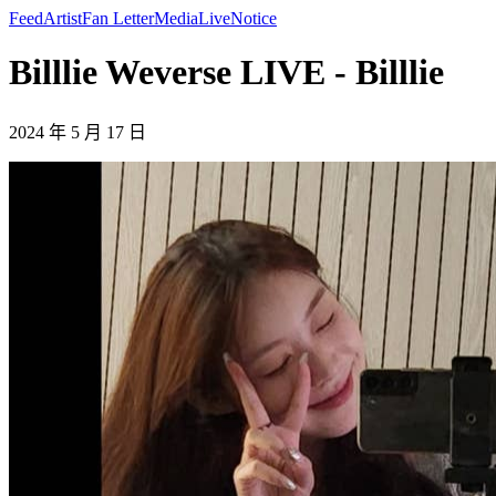
Feed
Artist
Fan Letter
Media
Live
Notice
Billlie Weverse LIVE - Billlie
2024 年 5 月 17 日