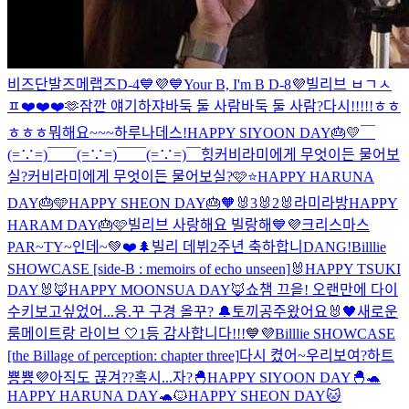
비즈단발즈메랩즈
D-4💙💜
💙Your B, I'm B D-8💜
빌리브 ㅂㄱㅅ
ㅍ
❤️❤️❤️
🫶
잠깐 얘기하쟈
바둑 둘 사람
바둑 둘 사람?
다시!!!!!ㅎㅎ
ㅎㅎㅎ
뭐해요~~~하루나데스!
HAPPY SIYOON DAY🎂💛
￣
(=∵=)￣
￣(=∵=)￣
￣(=∵=)￣
힝
커비라미에게 무엇이든 물어보
실?
커비라미에게 무엇이든 물어보실?🩷⭐️
HAPPY HARUNA
DAY🎂🩵
HAPPY SHEON DAY🎂🧡
🐰3
🐰2
🐰
라미라방
HAPPY
HARAM DAY🎂🩷
빌리브 사랑해요 빌랑해💙💜
크리스마스
PAR~TY~인데~💚❤️🌲
빌리 데뷔2주년 축하합니DANG!
Billlie
SHOWCASE [side-B : memoirs of echo unseen]
🐰HAPPY TSUKI
DAY🐰
🦊HAPPY MOONSUA DAY🦊
쇼챔 끄읕! 오랜만에 다이
수키
보고싶었어...
응.꾸 구경 올꾸? 🔔
토끼공주왔어요🐰
🖤새로운
룸메이트랑 라이브 🤍
1등 감사합니다!!!💙💜
Billlie SHOWCASE
[the Billage of perception: chapter three]
다시 켰어~우리보여?
하트
뿅뿅💜
아직도 끊겨??
혹시...자?
🐣HAPPY SIYOON DAY🐣
🐢
HAPPY HARUNA DAY🐢
🐱HAPPY SHEON DAY🐱