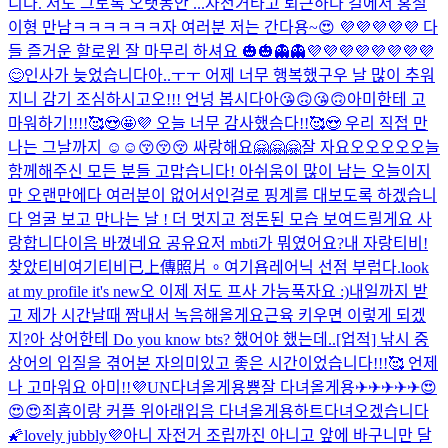
니다. 저도 그토록 오랫동안 ...
자전거타고 퇴근하다 길에서 홍철
이형 만남ㅋㅋㅋㅋㅋㅋ
자 여러분 저는 간다용~😍 💜💜💜💜💜 다
들 즐거운 할로윈 잘 마무리 하셔요 🎃🎃👻👻💜💜💜💜💜💜💜💜
😊
인사가 늦었습니다아..ㅜㅜ 어제 너무 행복했구우 날 많이 추워
지니 감기 조심하시고오!!! 언넝 봅시다아😘🙃😘🙃
아미한테 고
마워하기!!!!🥰😍🤩💜 오늘 너무 감사했슴다!!🥰😍 우리 직접 만
나는 그날까지 ☺☺😚😚😚 싸랑해요🤗🤗🤗
잘 자요오오오오
오늘
함께해주신 모든 분들 고맙습니다! 아쉬움이 많이 남는 오늘이지
만 오랜만에다 여러분이 없어서인걸로 핑계를 대보도록 하겠습니
다 얼굴 보고 만나는 날 ! 더 멋지고 정돈된 모습 보여드릴게요 사
랑합니다이
음 바꼈네요 공유요
저 mbti가 뭐였어요?
내 자랑티비!
찾았티비
여기티비
已上傳照片。
여기욥
레어닉 선점 부럽다.
look
at my profile it's new
오 이제 저도 프사 가능
푹자요 :)
내일까지 받
고 제가 시간날때 짬내서 녹음해올게요
근육 키우면 이렇게 되겠
지?
아 상어한테 Do you know bts? 했어야 했는데..
[업적] 낚시 중
상어의 입질을 겪어본 자
의미있고 좋은 시간이었습니다!!!🥰 언제
나 고마워요 아미!!💜
UN
다녀올게용
뿅
잘 다녀올게용✈✈✈✈✈😍
😍😍
죄홉이랑 커플 위아래입음 다녀올게용하트
다녀오겠습니다
🌠
lovely jubbly💜
아니 자전거 조립까진 아니고 앞에 바구니만 달