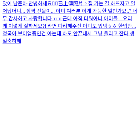
았어 남준아;
안녕하세요🙇‍♂️
已上傳照片。
집 가는 길 하뜨
자고 일
어났더니... 깜짝 선물이... 아미 여러분 이게 가능한 일인가요..? 너
무 감사하고 사랑합니다 ㅠㅠ
근데 아직 더워
아니 아미들... 요리
왜 이렇게 잘하세요?! 라면 따라해주신 아미도 있넹ㅎㅎ 한입만...
정국아 브이앱중인건 아는데 하도 안끝내서 그냥 올리고 잔다 생
일축하해