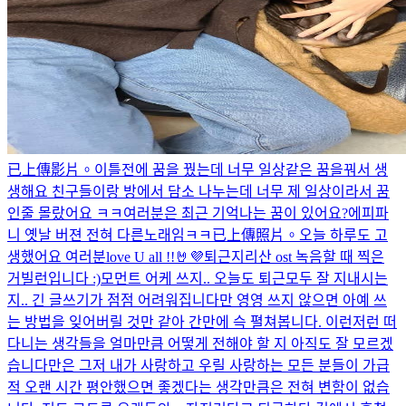
已上傳影片。
이틀전에 꿈을 꿨는데 너무 일상같은 꿈을꿔서 생
생해요 친구들이랑 방에서 담소 나누는데 너무 제 일상이라서 꿈
인줄 몰랐어요 ㅋㅋ
여러분은 최근 기억나는 꿈이 있어요?
에피파
니 옛날 버젼 전혀 다른노래임ㅋㅋ
已上傳照片。
오늘 하루도 고
생했어요 여러분
love U all !!🤘💜
퇴근
지리산 ost 녹음할 때 찍은
거
빌런입니다 :)
모먼트 어케 쓰지.. 오늘도 퇴근
모두 잘 지내시는
지.. 긴 글쓰기가 점점 어려워집니다만 영영 쓰지 않으면 아예 쓰
는 방법을 잊어버릴 것만 같아 간만에 슥 펼쳐봅니다. 이런저런 떠
다니는 생각들을 얼마만큼 어떻게 전해야 할 지 아직도 잘 모르겠
습니다만은 그저 내가 사랑하고 우릴 사랑하는 모든 분들이 가급
적 오랜 시간 평안했으면 좋겠다는 생각만큼은 전혀 변함이 없습