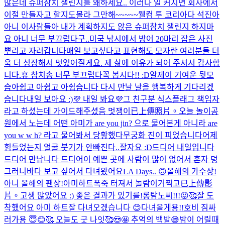
많은데 슈퍼참치 챌린지를 왜하세요.. 이러다 일 커지면 회사에서
이절 만들자고 할지도몰라 그만해~~~~~
웰컴 투 코리아다 석진아
아니 이사람들아 내가 계획하지도 않은 슈퍼참치 챌린지 하지마
요 아니 너무 부끄럽다구..
미국 낚시에서 방어 20마리 잡은 사진
뿌리고 자러갑니다
매일 보고싶다고 표현해도 모자란 여러분들 더
욱 더 성장해서 멋있어질게요. 제 삶에 이유가 되어 주셔서 감사합
니다.
휴 참치송 너무 부끄럽다
꼭 봅시다!! :D
알제이 기여운 뒷모
습
아쉽고 아쉽고 아쉽습니다 다시 만날 날을 행복하게 기다리겠
습니다
내일 보아요 :)
💜 내일 봐요💜
그 친구분 식스플래그 책임자
라고 하셨는데 가이드해주셨음 멋쟁이
已上傳照片。
오늘 놀이공
원에서 노는데 어떤 아미가 are you jin? 으로 물어본게 아니라 are
you w w h? 라고 물어봐서 당황했다
무궁화 진이 피었습니다
어제
힘들었는지 얼굴 붓기가 안빠진다..
잘자요 :D
드디어 내일입니다
드디어 만납니다 드디어
이 예쁜 곳에 사람이 많이 없어서 혼자 덩
그러니
바다 보고 싶어서 다녀왔어요
LA Days.. 🙃
올해의 가수상!
아니 올해의 팬상!
아미하트
폭죽 터져서 놀람
이거찍고
已上傳影
片。
고생 많았어요 :) 좋은 결과가 있기를!
롱탐노씨!!!😝🥰
잘 도
착했어요 아미 하트
잘 다녀오겠습니다 😊
다녀올게용!!
호비 짐싸
러가용 😇😊🥰 오늘도 굿 나잇🥰😍🤩 추억의 백발😅
밤이 어릴때