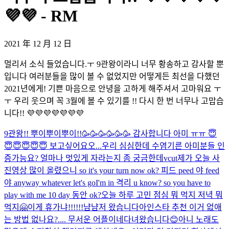
💜💜 - RM
2021 年 12 月 12 日
멀리서 소식 들었습니다.ㅜ 9관왕이라니 너무 황송하고 감사할 뿐
입니다 여러분들을 많이 볼 수 없었지만 어떻게든 최선을 다했던
2021년에게! 기쁜 마음으로 안녕을 고하게 해주셔서 고마워요 ㅜ
ㅜ 우리 웃으며 꼭 3월에 볼 수 있기를 !! 다시 한 번 너무나 고맙습
니다!! 💜💜💜💜💜💜💜
9관왕!! 뿌이뿌이뿌이!!🥳🥳🥳🥳🥳🥳 감사합니다 아미 ㅠㅠ 😇
😇😇😇😇😇 보고싶어요오...
우리 심심한데 수염기른 아미분들 인
증가능요? 얼마나 멋있게 자라는지 좀 궁금한데
vcut
제가 오늘 사
진영상 많이 올렸으니 so it's your turn now ok? 피드 peed 야 feed
야 anyway whatever let's go
I'm in 격리 u know? so you have to
play with me 10 day 동안 ok?
오늘 하루 고민 점심 뭐 먹지 저녁 뭐
먹지
🤗
이게 휴가냐!!!!!!
냠냠
저 왔습니다아
인스타 추천 이거 없애
는 방법 없나요?.... 무서운 어플이네
다녀왔습니다😊
아니 노래도