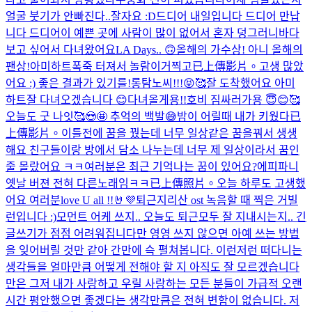
얼굴 붓기가 안빠진다..
잘자요 :D
드디어 내일입니다 드디어 만납
니다 드디어
이 예쁜 곳에 사람이 많이 없어서 혼자 덩그러니
바다
보고 싶어서 다녀왔어요
LA Days.. 🙃
올해의 가수상! 아니 올해의
팬상!
아미하트
폭죽 터져서 놀람
이거찍고
已上傳影片。
고생 많았
어요 :) 좋은 결과가 있기를!
롱탐노씨!!!😝🥰
잘 도착했어요 아미
하트
잘 다녀오겠습니다 😊
다녀올게용!!
호비 짐싸러가용 😇😊🥰
오늘도 굿 나잇🥰😍🤩 추억의 백발😅
밤이 어릴때 내가 키웠다
已
上傳影片。
이틀전에 꿈을 꿨는데 너무 일상같은 꿈을꿔서 생생
해요 친구들이랑 방에서 담소 나누는데 너무 제 일상이라서 꿈인
줄 몰랐어요 ㅋㅋ
여러분은 최근 기억나는 꿈이 있어요?
에피파니
옛날 버젼 전혀 다른노래임ㅋㅋ
已上傳照片。
오늘 하루도 고생했
어요 여러분
love U all !!🤘💜
퇴근
지리산 ost 녹음할 때 찍은 거
빌
런입니다 :)
모먼트 어케 쓰지.. 오늘도 퇴근
모두 잘 지내시는지.. 긴
글쓰기가 점점 어려워집니다만 영영 쓰지 않으면 아예 쓰는 방법
을 잊어버릴 것만 같아 간만에 슥 펼쳐봅니다. 이런저런 떠다니는
생각들을 얼마만큼 어떻게 전해야 할 지 아직도 잘 모르겠습니다
만은 그저 내가 사랑하고 우릴 사랑하는 모든 분들이 가급적 오랜
시간 평안했으면 좋겠다는 생각만큼은 전혀 변함이 없습니다. 저