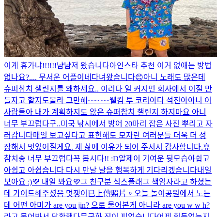
이게 휴가냐!!!!!!
냠냠
저 왔습니다아
인스타 추천 이거 없애는 방법
없나요?.... 무서운 어플이네
다녀왔습니다😊
아니 노래도 많은데
슈퍼참치 챌린지를 왜하세요.. 이러다 일 커지면 회사에서 이절 만
들자고 할지도몰라 그만해~~~~~
웰컴 투 코리아다 석진아
아니 이
사람들아 내가 계획하지도 않은 슈퍼참치 챌린지 하지마요 아니
너무 부끄럽다구..
미국 낚시에서 방어 20마리 잡은 사진 뿌리고 자
러갑니다
매일 보고싶다고 표현해도 모자란 여러분들 더욱 더 성
장해서 멋있어질게요. 제 삶에 이유가 되어 주셔서 감사합니다.
휴
참치송 너무 부끄럽다
꼭 봅시다!! :D
알제이 기여운 뒷모습
아쉽고
아쉽고 아쉽습니다 다시 만날 날을 행복하게 기다리겠습니다
내일
보아요 :)
💜 내일 봐요💜
그 친구분 식스플래그 책임자라고 하셨는
데 가이드해주셨음 멋쟁이
已上傳照片。
오늘 놀이공원에서 노는
데 어떤 아미가 are you jin? 으로 물어본게 아니라 are you w w h?
라고 물어봐서 당황했다
무궁화 진이 피었습니다
어제 힘들었는지