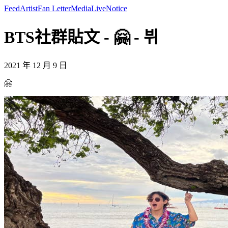
Feed
Artist
Fan Letter
Media
Live
Notice
BTS社群貼文 - 🤗 - 뷔
2021 年 12 月 9 日
🤗