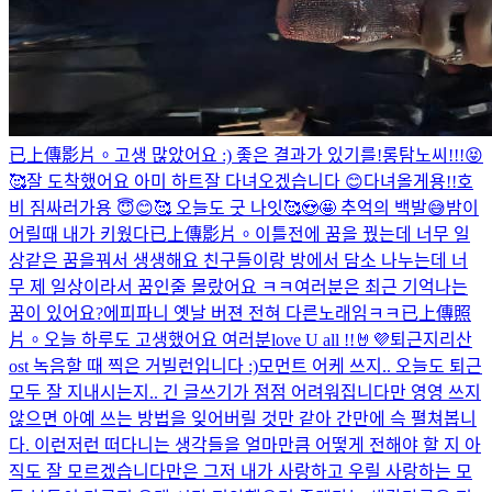
已上傳影片。
고생 많았어요 :) 좋은 결과가 있기를!
롱탐노씨!!!😝
🥰
잘 도착했어요 아미 하트
잘 다녀오겠습니다 😊
다녀올게용!!
호
비 짐싸러가용 😇😊🥰 오늘도 굿 나잇🥰😍🤩 추억의 백발😅
밤이
어릴때 내가 키웠다
已上傳影片。
이틀전에 꿈을 꿨는데 너무 일
상같은 꿈을꿔서 생생해요 친구들이랑 방에서 담소 나누는데 너
무 제 일상이라서 꿈인줄 몰랐어요 ㅋㅋ
여러분은 최근 기억나는
꿈이 있어요?
에피파니 옛날 버젼 전혀 다른노래임ㅋㅋ
已上傳照
片。
오늘 하루도 고생했어요 여러분
love U all !!🤘💜
퇴근
지리산
ost 녹음할 때 찍은 거
빌런입니다 :)
모먼트 어케 쓰지.. 오늘도 퇴근
모두 잘 지내시는지.. 긴 글쓰기가 점점 어려워집니다만 영영 쓰지
않으면 아예 쓰는 방법을 잊어버릴 것만 같아 간만에 슥 펼쳐봅니
다. 이런저런 떠다니는 생각들을 얼마만큼 어떻게 전해야 할 지 아
직도 잘 모르겠습니다만은 그저 내가 사랑하고 우릴 사랑하는 모