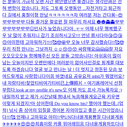
든 분들이 가급적 오랜 시간 평안했으면 좋겠다는 생각만큼은 전
혀 변함이 없습니다. 저도 그토록 오랫동안 ...
자전거타고 퇴근하
다 길에서 홍철이형 만남ㅋㅋㅋㅋㅋㅋ
자 여러분 저는 간다용~😍
💜💜💜💜💜 다들 즐거운 할로윈 잘 마무리 하셔요 🎃🎃👻👻💜💜
💜💜💜💜💜💜
😊
인사가 늦었습니다아..ㅜㅜ 어제 너무 행복했구
우 날 많이 추워지니 감기 조심하시고오!!! 언넝 봅시다아😘🙃😘
🙃
아미한테 고마워하기!!!!🥰😍🤩💜 오늘 너무 감사했슴다!!🥰😍
우리 직접 만나는 그날까지 ☺☺😚😚😚 싸랑해요🤗🤗🤗
잘 자요
오오오오
오늘 함께해주신 모든 분들 고맙습니다! 아쉬움이 많이
남는 오늘이지만 오랜만에다 여러분이 없어서인걸로 핑계를 대보
도록 하겠습니다 얼굴 보고 만나는 날 ! 더 멋지고 정돈된 모습 보
여드릴게요 사랑합니다이
음 바꼈네요 공유요
저 mbti가 뭐였어요?
내 자랑티비!
찾았티비
여기티비
已上傳照片。
여기욥
레어닉 선점
부럽다.
look at my profile it's new
오 이제 저도 프사 가능
푹자요 :)
내일까지 받고 제가 시간날때 짬내서 녹음해올게요
근육 키우면
이렇게 되겠지?
아 상어한테 Do you know bts? 했어야 했는데..
[업
적] 낚시 중 상어의 입질을 겪어본 자
의미있고 좋은 시간이었습니
다!!!🥰 언제나 고마워요 아미!!💜
UN
다녀올게용
뿅
잘 다녀올게용
✈✈✈✈✈😍😍😍
죄홉이랑 커플 위아래입음 다녀올게용하트
다녀