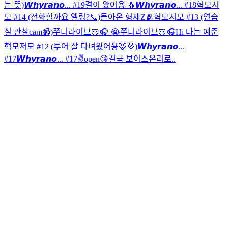
는 뜻)
𝙒𝙝𝙮𝙧𝙖𝙣𝙤... #19
결이 왔어용 🐧
𝙒𝙝𝙮𝙧𝙖𝙣𝙤... #18
혁모저
모 #14 (전화할까요 엘링?📞)
돌아온 형제Z🫂
혁모저모 #13 (연습
실 관찰cam📹)
쭈니라이브🐹🎧 😭
쭈니라이브🐹🎧
Hi 나는 예준
혁모저모 #12 (투어 잘 다녀왔어용🦊💜)
𝙒𝙝𝙮𝙧𝙖𝙣𝙤...
#17
𝙒𝙝𝙮𝙧𝙖𝙣𝙤... #17
✌️open😘
결국 보이스온리로..