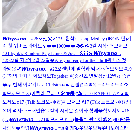
𝙒𝙝𝙮𝙧𝙖𝙣𝙤... #26
🎉🐹🎂🎉
#3 "원혁's k-pop Medley (iKON 편)
겨
리 첫 위버스 라이브🐶
❤️❤️1000❤️❤️
🐹🐹🐹
3월 시작~
혁모저모
#21 hyuk's Random Play Dance&Vocal 🕺🏻🎤
𝙒𝙝𝙮𝙧𝙖𝙣𝙤...
#25
22살 혁2의 2월 22일❤️
Are you ready for the Thrill
위버스 첫
라방😆💕
𝙒𝙝𝙮𝙧𝙖𝙣𝙤... #22
오랜만에 맏형과 막내><
혁모저모 #19
(올해의 마지막 혁모저모Together ❄)
중간즈 연말정산
12월⛄️ 승엽
❤️
두 번째 이야기
Last Christmas🎄
민원접수❄
목도리도리도리🧣
혁모저모 #18 (아돌라 끝나고 🎤🍽🗣)
🎂12.10 RANO DAY🎂
혁
모저모 #17 (Talk 토크으~❄☃️)
혁모저모 #17 (Talk 토크으~❄☃️)
떡
볶이 먹자~~
노래연습
12월의 시작은 결이와 함께❤️
혁모저모 #16
(◡̈)
𝙒𝙝𝙮𝙧𝙖𝙣𝙤... #21
혁모저모 #15 (녹음실 관찰캠📹🎤)
900만큼
사랑해❤️
안녕
𝙒𝙝𝙮𝙧𝙖𝙣𝙤... #20
짧게🦌
쭈보쭈보🎙️(쭈니보이스라