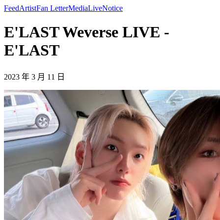
Feed
Artist
Fan Letter
Media
Live
Notice
E'LAST Weverse LIVE -
E'LAST
2023 年 3 月 11 日