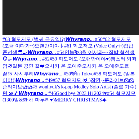
#63 혁모저모 (벌써 금요일!?)
𝙒𝙝𝙮𝙧𝙖𝙣𝙤... #56
#62 혁모저모
(조금 이따가~)
오랜만이야ㅑ
#61 혁모저모 (Voice Only✨)
집밥
준선생🧑‍🍳
𝙒𝙝𝙮𝙧𝙖𝙣𝙤... #54
안뇽🦌
3월 어서와~~
집밥 혁선생
🧑‍🍳
𝙒𝙝𝙮𝙧𝙖𝙣𝙤... #52
#59 혁모저모 (오랜만이야♥)
햄스터 와떠
염🐹
일본 공연 끝❤️
오사카 온 오예준
오사카 온 오예준
도쿄
끝!
히사시부리
𝙒𝙝𝙮𝙧𝙖𝙣𝙤... #50
🦌in Tokyo
#58 혁모저모 (일본
이야!)
𝙒𝙝𝙮𝙧𝙖𝙣𝙤... #49
#57 혁모저모 (🤟)
잠깐|~
쭌라이브🐹🐹
쭌라이브🐹🐹
#5 wonhyuk's k-pop Medley Solo Artist (솔로 가수)
편 🎤🎵
𝙒𝙝𝙮𝙧𝙖𝙣𝙤... #46
Good bye 2023 Hi 2024♥
#54 혁모저모
(1300일&한 해 마무리♥)
MERRY CHRISTMAS🎄