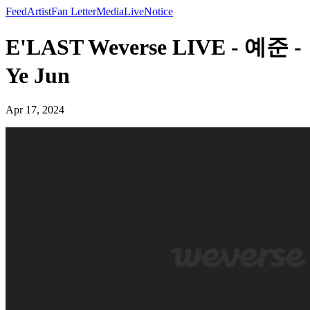
Feed
Artist
Fan Letter
Media
Live
Notice
E'LAST Weverse LIVE - 예준 -
Ye Jun
Apr 17, 2024