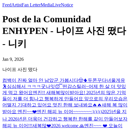
Feed
Artist
Fan Letter
Media
Live
Notice
Post de la Comunidad
ENHYPEN - 나이프 사진 떴다
- 니키
Jan 9, 2026
나이프 사진 떴다
컴백이 진짜 얼마 안 남았군 가봅시다🤠🌵
두쫀꾸
다녀올게유
🕺
심심해서 ㅋㅋㅋ
굿나잇😴
떤감
스틸러~
어제 한 살 더 맛있
게 먹고 왔어요
엔진!! 새해복많이받아요! 2025년의 많은 기억
들이 저를 더 힘나고 행복하게 만들어요 앞으로의 우리모습은
어떨지 기대하고 있어요 멋진 한해 보내봐요🔥🔥
새해 복 많이
받아요 엔진~~❤️
엔진 해피 뉴 이어~~~~~~~:):):):)
2025년을 지
나 2026년은 더욱더 건강하고 행복한 한해를 같이 만들어보자
해피 뉴 이어!!!
새복많❤️
2026 welcome 🙏
엔진~~~ ❤️ 오늘이