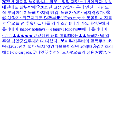
2025년 마지막 날이라니... 와우... 정말 재밌는 1년이였다 ㅎㅎ
내년에도 잘부탁해🤍
2025년 고생 많았다 우리 엔진.. 내년도
잘 부탁한데이
올해 마지막 떤감..
올해가 얼마 남지않았다. 😭
😢 😥
잘자~
퇴근
다크문 많관부
🖤
😶
Foto cargada.
못올린 사진들
ㅎ 🤍
오늘 넘 추웠다... 다들 감기 조심!!
메리 가요대전🎉
헤피
홀리데이:)
happy holidays ~~
Happy Holidays❤️
해피 홀리데이
~♡♡🎄🎄🎄🎄🎄🎉🎉
엔진 해피 홀리데이~🎄🎄
올해가 딱 일
주일 남았군요
무대하다 다첬다...
🖤
이뿌지
두바이 쫀독쿠키 🧆
떤감
2025년이 얼마 남지 않았다
쭉쭉이
작년 요맘때
🥶
감기조심
해⛄️
Foto cargada.
굿나잇♡
추억의 모자
❄️
오늘의 정원
お疲れ〜