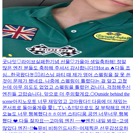
굿나잇♡
라이브실패한기념 선물🤍
가을아 생일축하해! 정말
많은 엔진 분들도 축하해 주셔서 감사합니다!!
Hot as 🔥
다들 조
심...
한국왔다🤘❤️‍🔥
리스닝 파티 때 제가 영어 스펠링을 잘 못 쓴
것이 문제가 됐네요. 나중에 스펠링이 틀렸다는 걸 알고 고쳤
는데 아무 의도도 없었고 스펠링을 틀렸던 겁니다. 걱정해주신
엔진들 고맙습니다. 앞으로 더 주의할게요.
🌕
Outside behind the
scene
아지노모토 너무 재밌었고 고마웠다!! 다음에 더 재밌는
콘서트로 돌아올게😆 愛している!!
앞으로도 잘 부탁해요 엔진
오늘도 너무 행복했다ㅎㅎ
이번 스타디움 공연 너무너무 행복
했다 ❤️ 다들 잘자요~~
고마워 엔진 ~~❤️
엔진 내일 봐요~
고생
많았다 엔진~!!
🐇
뮤비 비하인드사진~
어제찍은 선우감성
모하