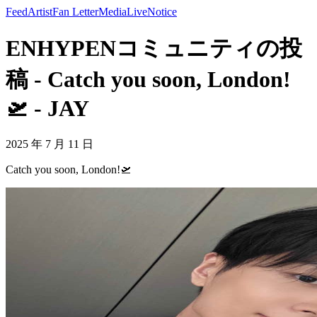
Feed
Artist
Fan Letter
Media
Live
Notice
ENHYPENコミュニティの投
稿 - Catch you soon, London!
🛫 - JAY
2025 年 7 月 11 日
Catch you soon, London!🛫