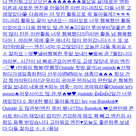
나 엔진
퇴그으으으은
🔥🔥🔥🔥🔥🔥🔥
월요일 끝!
새로운 엔하
이픈과 새로운 엔진을 만들어준 이번 미니6집도 다들 너무 고
생많았다😭 다음에는 더 멋진 활동으로 꼭 돌아올게!!👊👊👊
미니6집 활동도 끝이 났네요~~ 여러모로 너무 행복했던 활동
이었어요:) 다음 컴백도 많.관.부🔥❤️‍🔥일단 투어부터🚀
좋은 추
억 많이 만든 이번활동 너무 행복했다!!🫠
이번 활동 넘 행복했
다아ㅏ 여러분 덕에 좋은 에너지 많이 얻어갑니다ㅎㅎ 또 보
자!!
막방끝~~~ 엔진 너머 수고많았다!! 오늘은 다들 푹쉬길 ㅎ
ㅎ 잘자요 ✨️
덮
🖤낼바
행복한 주말 보내!! ❤️
벌써 곧 7월입니다
여러분.. 시간이 넘 빠르군요
이번주도 고생 많았네 우리 엔진
~♡
🖤 (만원의 행복)
💛
뿅🐰
Outside 첫방 끝!!
Get outside🔥
산책
하다가
생일축하한다 선우야!🎂🎂
떠누 생축!!!🔥🔥🔥 항상 건
강 챙겨야된다아!!
🎉우리의 귀여운 떤자님의 떤탄일🎉 행복한
생일 보내라 내동생👊
떠누 생축~ 아이 귀여워라😭
Outside let's
goooo🔥
아웃사이드 많.관.부🔥
❤️🖤 (outside 👍👍👍
2일간 너무
재밌었다☺️ 최대한 빨리 돌아올게요! luv you Bangkok♥️
Outside 도 많관부!
엔진 뮤비 봤나!!
Thx Bangkok ❤️
오랜만에 콘
서트 하니까 재밌네! 덥지만 건강하게 땀도 쫙 빼고 엔진의 사
랑도 듬뿍 받았습니다 고마워요 엔진♥️
오늘도 좋은하루 보냈
다 다들 잘자요 ㅎ.ㅎ (퐁당