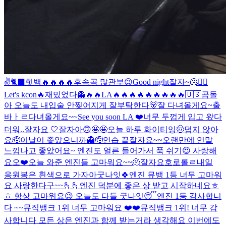
✌️
🐈‍⬛
힛백🔥🔥🔥🔥
후속곡 많관부😉
Good night
잘자~
🫠
❤️‍🔥
Let's kcon🔥
재밌었다👻
🔥🔥
LA🔥🔥🔥🔥🔥🔥🔥🔥🔥
🇺🇸
곰돌
아 오늘도 내입술 안찢어지게 잘부탁한다🐻
잘 다녀올게요~
출
바ㅏㄹ
다녀올게요~~
See you soon LA ❤️
너무 두껍게 입고 왔다
더워..
잘자요 🤍
잘자아
🙃
🤩🤩
오늘 하루 화이티잉
🤠
덥지 않아
요
🫡
이날이 좋았으니까👻
🫡
연습 끝
잘자요~~
오랜만에 연말
느낌나고 좋았어요~ 엔진도 얼른 들어가서 푹 쉬기😍 사랑해
요오❤️
오늘 와준 엔진들 고마워요~~🫠
잘자요호로롤ㄹ
내일
응원봉은 흰색으로 가자아
굿나잇🍀
엔진 뮤뱅 1등 너무 고마워
요 사랑한다구~~🫰🫰
엔진 덕분에 좋은 상 받고 시작하네요ㅎ
ㅎ 항상 고마워요😉 오늘도 다들 굿나잇😴
엔진 1등 감사합니
다 ~~
뮤직뱅크 1위 너무 고마워요 ❤️❤️
뮤직뱅크 1위! 너무 감
사합니다 모든 상은 엔진과 함께 받는거라 생각해요 이번에도