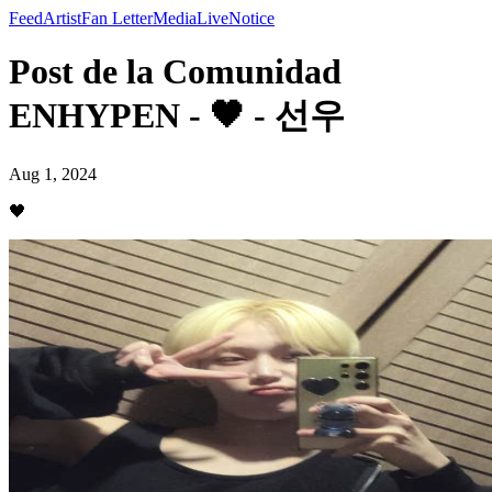
Feed
Artist
Fan Letter
Media
Live
Notice
Post de la Comunidad
ENHYPEN - 🖤 - 선우
Aug 1, 2024
🖤