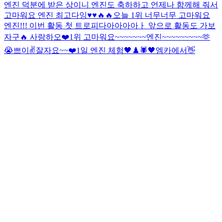
엔진 덕분에 받은 상이니 엔진도 축하하고 언제나 함께해 줘서
고마워요 엔진 최고다잉♥️♥️🔥🔥
오늘 1위 너무너무 고마워요
엔진!!! 이번 활동 첫 트로피다아아아아ㅏ 앞으로 활동도 가보
자구🔥 사랑하오❤️
1위 고마워요~~~~~~~엔진~~~~~~~~~🫶
😭
쁘이✌️
잘자요~~
❤️
1일 엔진 체험
🖤♟️🕷
🖤
엠카에서👋