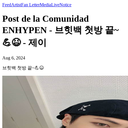
Feed
Artist
Fan Letter
Media
Live
Notice
Post de la Comunidad
ENHYPEN - 브힛백 첫방 끝~
💪😆 - 제이
Aug 6, 2024
브힛백 첫방 끝~💪😆