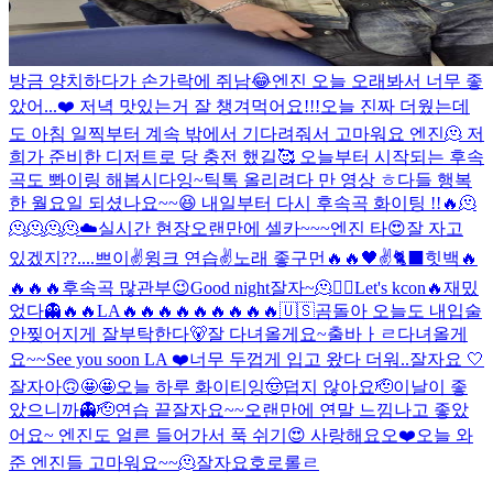
방금 양치하다가 손가락에 쥐남😂
엔진 오늘 오래봐서 너무 좋
았어...❤️ 저녁 맛있는거 잘 챙겨먹어요!!!
오늘 진짜 더웠는데
도 아침 일찍부터 계속 밖에서 기다려줘서 고마워요 엔진🫠 저
희가 준비한 디저트로 당 충전 했길🥰 오늘부터 시작되는 후속
곡도 뽜이링 해봅시다잉~
틱톡 올리려다 만 영상 ㅎ
다들 행복
한 월요일 되셨나요~~😆 내일부터 다시 후속곡 화이팅 !!🔥
🫠
🫠🫠🫠🫠
☁️
실시간 현장
오랜만에 셀카~~~
엔진 타
😍
잘 자고
있겠지??....
쁘이✌️
윙크 연습✌️
노래 좋구먼🔥🔥
🖤
✌️
🐈‍⬛
힛백🔥
🔥🔥🔥
후속곡 많관부😉
Good night
잘자~
🫠
❤️‍🔥
Let's kcon🔥
재밌
었다👻
🔥🔥
LA🔥🔥🔥🔥🔥🔥🔥🔥🔥
🇺🇸
곰돌아 오늘도 내입술
안찢어지게 잘부탁한다🐻
잘 다녀올게요~
출바ㅏㄹ
다녀올게
요~~
See you soon LA ❤️
너무 두껍게 입고 왔다 더워..
잘자요 🤍
잘자아
🙃
🤩🤩
오늘 하루 화이티잉
🤠
덥지 않아요
🫡
이날이 좋
았으니까👻
🫡
연습 끝
잘자요~~
오랜만에 연말 느낌나고 좋았
어요~ 엔진도 얼른 들어가서 푹 쉬기😍 사랑해요오❤️
오늘 와
준 엔진들 고마워요~~🫠
잘자요호로롤ㄹ