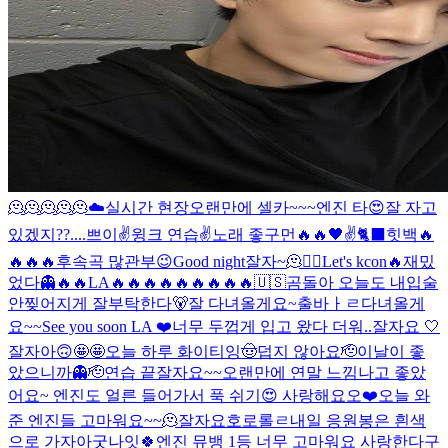
🫠🫠🫠🫠🫠
☁️
실시간 현장
오랜만에 셀카~~~
엔진 타
😍
잘 자고
있겠지??....
쁘이✌️
윙크 연습✌️
노래 좋구먼🔥🔥
🖤
✌️
🐈‍⬛
힛백🔥
🔥🔥🔥
후속곡 많관부😉
Good night
잘자~
🫠
❤️‍🔥
Let's kcon🔥
재밌
었다👻
🔥🔥
LA🔥🔥🔥🔥🔥🔥🔥🔥🔥
🇺🇸
곰돌아 오늘도 내입술
안찢어지게 잘부탁한다🐻
잘 다녀올게요~
출바ㅏㄹ
다녀올게
요~~
See you soon LA ❤️
너무 두껍게 입고 왔다 더워..
잘자요 🤍
잘자아
🙃
🤩🤩
오늘 하루 화이티잉
🤠
덥지 않아요
🫡
이날이 좋
았으니까👻
🫡
연습 끝
잘자요~~
오랜만에 연말 느낌나고 좋았
어요~ 엔진도 얼른 들어가서 푹 쉬기😍 사랑해요오❤️
오늘 와
준 엔진들 고마워요~~🫠
잘자요호로롤ㄹ
내일 응원봉은 흰색
으로 가자아
굿나잇🍀
엔진 뮤뱅 1등 너무 고마워요 사랑한다구