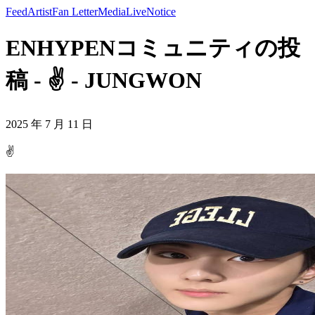
Feed
Artist
Fan Letter
Media
Live
Notice
ENHYPENコミュニティの投
稿 - ✌️ - JUNGWON
2025 年 7 月 11 日
✌️