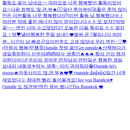
활동도 끝이 났네요~~ 여러모로 너무 행복했던 활동이었어
요:) 다음 컴백도 많.관.부🔥❤️‍🔥일단 투어부터🚀
좋은 추억 많이
만든 이번활동 너무 행복했다!!🫠
이번 활동 넘 행복했다아ㅏ
여러분 덕에 좋은 에너지 많이 얻어갑니다ㅎㅎ 또 보자!!
막방
끝~~~ 엔진 너머 수고많았다!! 오늘은 다들 푹쉬길 ㅎㅎ 잘자
요 ✨️
덮
🖤낼바
행복한 주말 보내!! ❤️
벌써 곧 7월입니다 여러
분.. 시간이 넘 빠르군요
이번주도 고생 많았네 우리 엔진~♡
🖤
(만원의 행복)
💛
뿅🐰
Outside 첫방 끝!!
Get outside🔥
산책하다가
생일축하한다 선우야!🎂🎂
떠누 생축!!!🔥🔥🔥 항상 건강 챙겨
야된다아!!
🎉우리의 귀여운 떤자님의 떤탄일🎉 행복한 생일
보내라 내동생👊
떠누 생축~ 아이 귀여워라😭
Outside let's
goooo🔥
아웃사이드 많.관.부🔥
❤️🖤 (outside 👍👍👍
2일간 너무
재밌었다☺️ 최대한 빨리 돌아올게요! luv you Bangkok♥️
Outside 도 많관부!
엔진 뮤비 봤나!!
Thx Bangkok ❤️