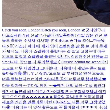
Catch you soon, London!
Catch you soon, London!🛫
굿나잇♡
라
이브실패한기념 선물🤍
가을아 생일축하해! 정말 많은 엔진 분
들도 축하해 주셔서 감사합니다!!
Hot as 🔥
다들 조심...
한국왔
다🤘❤️‍🔥
리스닝 파티 때 제가 영어 스펠링을 잘 못 쓴 것이 문제
가 됐네요. 나중에 스펠링이 틀렸다는 걸 알고 고쳤는데 아무
의도도 없었고 스펠링을 틀렸던 겁니다. 걱정해주신 엔진들 고
맙습니다. 앞으로 더 주의할게요.
🌕
Outside behind the scene
아지
노모토 너무 재밌었고 고마웠다!! 다음에 더 재밌는 콘서트로
돌아올게😆 愛している!!
앞으로도 잘 부탁해요 엔진 오늘도
너무 행복했다ㅎㅎ
이번 스타디움 공연 너무너무 행복했다 ❤️
다들 잘자요~~
고마워 엔진 ~~❤️
엔진 내일 봐요~
고생 많았다
엔진~!!
🐇
뮤비 비하인드사진~
어제찍은 선우감성
모하나 엔진
퇴그으으으은
🔥🔥🔥🔥🔥🔥🔥
월요일 끝!
새로운 엔하이픈과
새로운 엔진을 만들어준 이번 미니6집도 다들 너무 고생많았
다😭 다음에는 더 멋진 활동으로 꼭 돌아올게!!👊👊👊
미니6집