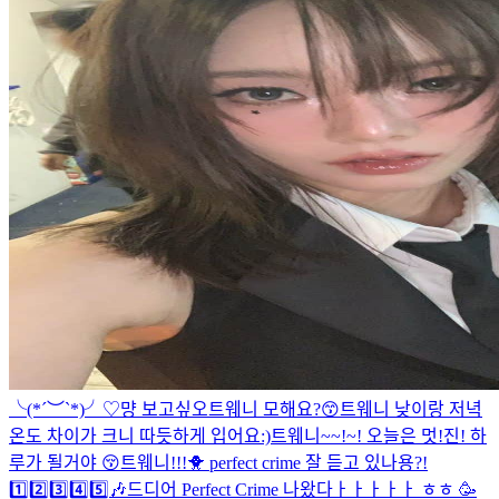
╰(*´︶`*)╯♡
먕 보고싶오
트웨니 모해요?😙
트웨니 낮이랑 저녁
온도 차이가 크니 따듯하게 입어요:)
트웨니~~!~! 오늘은 멋!진! 하
루가 될거야 😚
트웨니!!!🐥 perfect crime 잘 듣고 있나용?!
1️⃣2️⃣3️⃣4️⃣5️⃣🎶
드디어 Perfect Crime 나왔다ㅏㅏㅏㅏㅏ ㅎㅎ 🥳