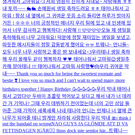
챙겨줘서 고마워요<3 저희 영원히 친하게 지내요~ 사랑해용 ㅎㅎ
내 토끼~~~ 🐇🐇 손예원씨 생일 축하드려요 ㅎㅎ 태어나줘서 고
마워 ! 항상 내 옆에서 그 귀여운 웃음 소리 들리면 하루가 밝아지
거든 ! 🌞🌞🌞 너의 긍정적인 에너지 우리 팀에 있고 내 인생에 있
어서 너무 감사하고 행복하다! 사랑해 !! 🩷🩷🩷🩷
오늘 제 생일을
축하해줘서 너무 고마워요! 덕분에 정말 재미있는 생일을 보냈고,
따듯한 메시지들이 정말 감동받게 했어요 ㅠㅠ 트웨니~ 언니들~
모두 너무 너무 사랑하고 좋은 밤 보내세요<3
우리테나 생일 축하
해 우리 올해두 같이 행복하자 💗💗 태어나줘서 고마워😉
생일추
카해 양아테나 !!! 태어나줘서 고마워 사랑핸💝🎂
우리 귀여운 막
내~~~ Thank you so much for being the sweetest roomate and
bestie ❣️ I love you so much and I can't wait to spend many more
birthdays together ! Happy Birthday 🥳🥳🥳🥳🥳
우리 막내 태어나
줘서 고맙다🩷 두바이 초콜릿 먹어보고 싶다고 해서 내가 너 데려
간 거 기억나? 그때 우리 데뷔하기 전이었는데 너의 고민 상담 들
어준 그때 기억이 새록새록 나네 테나야 언니는 언제나 너 옆에 큰
나무가 되어줄 테니 밝게만 자라줘 사랑한다 우리 막내 🎀
i think i
put the bandaid on wrong
NAO GUYS JA GLÖMDE ATT D VA
FETTISDAGEN IGÅR🧍‍♀️ finns dock inte semlor här...
트웨니~~