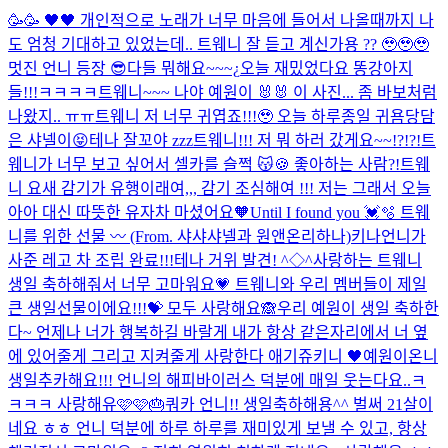
🥳🥳 🖤🖤 개인적으로 노래가 너무 마음에 들어서 나올때까지 나
도 엄청 기대하고 있었는데.. 트웨니 잘 듣고 계신가용 ?? 🥹🥹🥹
멋진 언니 등장 😎
다들 뭐해요~~~¿
오늘 재밌었다요 똥강아지
들!!!ㅋㅋㅋㅋ
트웨니~~~ 나야 예원이 🐰🐰 이 사진... 좀 바보처럼
나왔지.. ㅠㅠ
트웨니 저 너무 귀엽죠!!!🥹 오늘 하루종일 귀욤당담
은 샤넬이😝
테나 잘꼬야 zzz
트웨니!!! 저 뭐 하러 갔게요~~!?!?!
트
웨니가 너무 보고 싶어서 셀카를 슬쩍 😽
🍪 좋아하는 사람?!
트웨
니 요새 감기가 유행이래여,,, 감기 조심해여 !!! 저는 그래서 오늘
아아 대신 따뜻한 유자차 마셨어요🧡
Until I found you 💓🫧 트웨
니를 위한 선물 〰️ (From. 샤샤샤넬과 원앤온리하나)
키나언니가
사준 레고 차 조립 완료!!!
테나 거위 발견! ^◇^
사랑하는 트웨니
생일 축하해줘서 너무 고마워요💗 트웨니와 우리 멤버들이 제일
큰 생일선물이에요!!!💝 모두 사랑해요🙈
우리 예원이 생일 축하한
다~ 언제나 너가 행복하길 바랄게 내가 항상 같은자리에서 너 옆
에 있어줄게 그리고 지켜줄게 사랑한다 애기쥬키니 🖤
예원이온니
생일추카해요!!! 언니의 해피바이러스 덕분에 매일 웃는다요..ㅋ
ㅋㅋㅋ 사랑해유🩷🩷🎂
쿼카 언니!! 생일축하해용^^ 벌써 21살이
네요 ㅎㅎ 언니 덕분에 하루 하루를 재미있게 보낼 수 있고, 항상