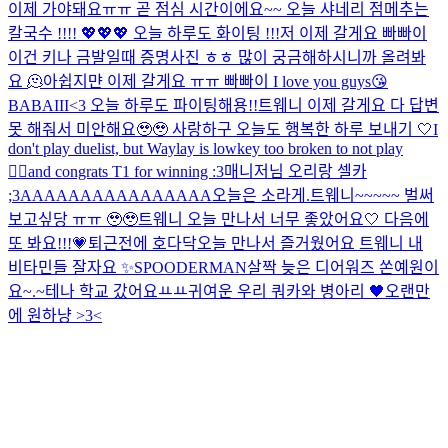
이제 가야돼요ㅠㅠ 곧 점심 시간이에요~~ 오늘 샤네리 점메추는
칼국수 !!!! 💖💖💖 오늘 하루도 화이팅 !!!
저 이제 갈게요 빠빠이
이건 키나 금발일때 증명사진 ㅎㅎ 많이 궁금해하시니까 올려봐
요 🫠
아쉽지먄 이제 갈게요 ㅠㅠ 빠빠이 I love you guys😘
BABAIII<3 오늘 하루도 파이팅해용!!
트웨니 이제 갈게요 다 답변
못 해줘서 미안해요🥹🥹 사랑하구 오늘도 행복한 하루 보내기 🤍
I
don't play duelist, but Waylay is lowkey too broken to not play
🧍‍♀️and congrats T1 for winning :3
매니저님 오리랑 셀카
;3
AAAAAAAAAAAAAAAA
오늘은 소라게.
트웨니~~~~~ 벌써
보고싶당 ㅠㅠ 🥹🥹
트웨니 오늘 만나서 너무 좋았어요🤍 다음에
또 봐요!!!💗
퇴근전에 호다닥
오늘 만나서 즐거웠어요 트웨니 내
비타민들 잘자요 ✨️
SPOODERMAN
살짝 늦은 디어워즈 쏜예원이
요~.~
테나 학교 갔어요ㅛㅛ
귀여운 우리 쿼카와 병아리 🖤
오랜만
에 원하냥 >3<