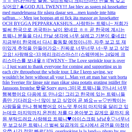
ㅎㅎ 하나산타도 출동. 🎅🏻
트웨니 크리스마스 선물 뭐 갖고
싶어요? 🎄
GOD JUL TWENY!!! Jag blev as sugen på lussekatter
med mandelmassa för några dagar sen....men kunde inte hitta
saffran...;-; Men jag hoppas att ni fick äta massor av lussekatter
OCH BYGGA PEPPARKAKSHUS...
사랑하는 트웨니~ 저희가
벌써 한국으로 귀국하는 날이 왔네요 ㅎㅎ 곧 한국에 계시는
트웨니 분들을 다시 만날 생각에 너무 설레고 기분이 좋네요!
지금부터 한국에서 다시 활동할 예정이니까, 자주 보고 또 재
미있게 추억을 만들어가요~ 진짜로 너무너무 너~무 보고 싶었
고요! 사랑해요<33 메리크리스마스!! (스웨덴에는 24일에 크
리스마스를 보내욯ㅎ)
TWENY~ The Love sprinkle tour is over
;-; I just want to thank everyone for coming and supporting us in
each city throughout the whole tour. Like I keep saying, we
wouldn't be here without all your l...
Man vet att man har varit borta
från Sverige för länge när man råkar säga potatis gratäng istället för
Janssons frestelse 💀😭 Sorry guys :3
미국 트웨니들 만나서 너무
행복했어요 다음에 또 만나요! 그리고 한국에 있는 트웨니들
좀만 기다려요~!~! 많이 보고 싶었어 곧 봐요ㅠㅠ🤍
반짝이는
사람들을 만나 행복했어요 어느덧 투어의 마지막을 달리고 있
는데요 마지막까지 온전히 저를 다 쏟아붓고 갈게요 끝까지 응
원 부탁드려요 사랑해요 트웨니🖤
아이스크림 냠냠🍦🤍
너무너
무 보고싶은 트웨니 -!! 벌써 일곱개의 도시에서 공연을 마쳤어
요🥹 시간 정말 빠르댜아..
overlooking la la land~~ photo by my