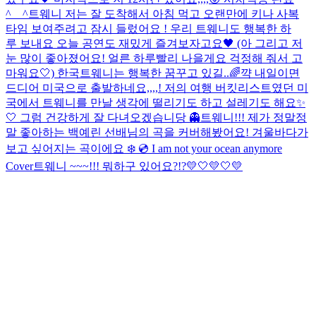
^__^
트웨니 저는 잘 도착해서 아침 먹고 오랜만에 키나 사복
타임 보여주려고 잠시 들렀어요 ! 우리 트웨니도 행복한 하
루 보내요 오늘 공연도 재밌게 즐겨보자고요🖤 (아 그리고 저
눈 많이 좋아졌어요! 얼른 하루빨리 나을게요 걱정해 줘서 고
마워요🤍) 한국트웨니는 행복한 꿈꾸고 있길..🌈
꺅 내일이면
드디어 미국으로 출발하네요,,,,! 저의 여행 버킷리스트였던 미
국에서 트웨니를 만날 생각에 떨리기도 하고 설레기도 해요✨
🤍 그럼 건강하게 잘 다녀오겠습니당 👻
트웨니!!! 제가 정말정
말 좋아하는 백예린 선배님의 곡을 커버해봤어요! 겨울바다가
보고 싶어지는 곡이에요 ❄️ 💿 I am not your ocean anymore
Cover
트웨니 ~~~!!! 뭐하구 있어요?!?💛🤍💛🤍💛