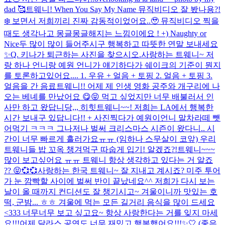
dad 🥰
트웨니! When You Say My Name 뮤직비디오 잘 봤나용?!
❄️ 보면서 저희끼리 진짜 감동적이었어요..🥹 뮤직비디오 찍을
때도 생각나고 몽글몽글해지는 느낌이에요 ! +) Naughty or
Nice두 많이 많이 들어주시구 행복하고 따뜻한 연말 보내세요
✨
Q. 키나가 퇴근하는 사진을 찾으시오.
사랑하는 트웨니~ 저
랑 하나 언니랑 예원 언니가 얘기하다가 쉐이크의 기준이 뭔지
를 토론하고있어요.... 1. 우유 + 얼음 + 토핑 2. 얼음 + 토핑 3.
얼음을 간 음료
트웨니!! 어제 제 인생 영화 공주와 개구리에 나
오는 베녜를 만났어요 😋😝 먹고 싶었지만 너무 배불러서 인
사만 하고 왔답니당,,, 히힛
트웨니~~! 저희는 LA에서 행복한
시간 보내구 있답니다!! + 사진찍다가 예원이언니 말차라떼 뺏
어먹기 ㅋㅋㅋ 그나저나 벌써 크리스마스 시즌이 왔다니.. 시
간이 너무 빠르게 흘러가요ㅠㅠ (임하나 스무살이 코앞) 우리
트웨니들 밥 꼬옥 챙겨먹구 따숩게 입기! 알겠죠?!
트웨니~~~
많이 보고싶어요 ㅠㅠ 트웨니 항상 생각하고 있다는 거 알죠
?? 😝💞💞
사랑하는 한국 트웨니~ 잘 지내고 계시죠? 미주 투어
가 눈 깜빡할 사이에 벌써 반이 끝났네요^^ 저희가 다시 보는
날이 올 때까지 컨디션도 잘 챙기시고~ 겨울이니까 맛있는 호
떡, 군밤... ㅎㅎ 겨울에 먹는 모든 길거리 음식을 많이 드세요
<333 너무너무 보고 싶고요~ 항상 사랑한다는 거를 잊지 마세
요!!!
어제 달라스 공연도 너무 재밌고 행복했어요!!!✨🤍 (좋은