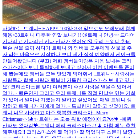
사랑하는 트웨니~ HAPPY 100일<333 앞으로도 오래오래 함께
해용<33
트웨니 따뜻한 연말 보내기!! 😘
트웨니 안녕~~ 드디어
기다리고 기다리던 키나 산타가 왔어요!🎅 우리 트웨니 한테
무슨 선물 줄까 하다가 트웨니 와 멤버들 모두에게 선물을 주
자 라는 마음으로 시작하다 보니 제가 직접 예약해서 케이크를
만들어봤답니다 (부끄) 저희 멤버들이랑은 처음 보내는 크리
스마스이다 보니 특별하게 보내고 싶어서 이런 이벤트를 준비
해 봤는데요 멤버들 모두 맛있게 먹어줘서...
트웨니~ 사랑하는
사람들과 함께 사랑과 행복이 가득한 크리스마스 보내고 있나
요? 크리스마스를 맞아 여러분이 주신 사랑을 받을수 있어서
얼마나 행운인지 그리고 우리 트웨니를 직접 만날수 있는 기회
가 있어서 얼마나 기뻤는지 말하고 싶었어요. 매일 트웨니 생
각하고 트웨니가 저에게 얼마나 특별한지 말하고 싶었어요. 트
웨니 너무 사랑하고 아주 행복한 크리스마...
Merry
Christmas~~!🎄✨ 트웨니는 오늘 뭐할 예정이에요?🤔💗 -예원
산타도 왔다감💝-
트웨니 메리 크리스마스-!! 🎄 아침 메뉴 추천
해주세요!! 크리스마스엔 뭘 먹어야 잘 먹었다구 소문이 날깡..