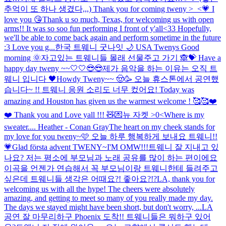
추억이 또 하나 생겼다,,,) Thank you for coming tweny >_<💗 I
love you 😘
Thank u so much, Texas, for welcoming us with open
arms!! It was so soo fun performing I front of y'all<33 Hopefully,
we'll be able to come back again and perform sometime in the future
:3 Love you g...
한국 트웨니 굿나잇 🌙 USA Twenys Good
morning 🌞
자고있는 트웨니들 몰래 선물주고 가기 🙈💝 Have a
happy day tweny ~~🤍🤍😎😎
제가 음악을 하는 이유는 오직 트
웨니 입니다 🖤
Howdy Tweny~~ 🤠🥳 오늘 휴스톤에서 공연했
습니다~ !! 트웨니 응원 소리도 너무 컸어요! Today was
amazing and Houston has given us the warmest welcome ! 🥰🥰❤️
❤️ Thank you and Love yall !!! 🧸💌
뉴 자켓 >0<
Where is my
sweater.... Heather - Conan Gray
The heart on my cheek stands for
my love for you tweny~🩷 오늘 하루 행복하게 보내요 트웨니!!
💗
Glad första advent TWENY~
I'M OMW!!!
트웨니 잘 지내고 있
나요? 저는 평소에 부모님과 노래 공유를 많이 하는 편이에요
이곡을 언젠가 연습해서 꼭 부모님이랑 트웨니한테 들려주고
싶은데 트웨니들 생각은 어때요?! 좋아요?!?
LA, thank you for
welcoming us with all the hype! The cheers were absolutely
amazing, and getting to meet so many of you really made my day.
The days we stayed might have been short, but don't worry, ...
LA
공연 잘 마무리하구 Phoenix 도착!! 트웨니들은 뭐하구 있어