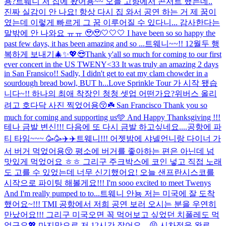
용?
트웨니 저 집에 왔어용~~ 오늘 고향에서 콘서트 했는데..
진짜 실감이 안 나요! 항상 다시 집 와서 공연 하는 거 제 꿈이
였는데 이렇게 빠르게 그 꿈 이루어질 수 있다니... 감사한다는
말밖에 안 나와요 ㅠㅠ 🥹🥹🤍🤍🤍 I have been so so happy the
past few days, it has been amazing and so ...
트웨니~~!! 12월두 행
복하게 보내기🎄✨💖
😎
Thank y'all so much for coming to our first
ever concert in the US TWENY<33 It was truly an amazing 2 days
in San Fransico!! Sadly, I didn't get to eat my clam chowder in a
sourdough bread bowl, BUT h...
Love Sprinkle Tour 가 시작 됐습
니다~!! 하나의 최애 착장인 청청 셋업 어떤가요?위버스 올리
려고 호다닥 사진 찍었어용😚☘️ San Francisco Thank you so
much for coming and supporting us🩵 And Happy Thanksgiving !!!
테나 금발 변신!!! 다음에 또 다시 금발 하고싶네요....
공항에 파
티 타임~~~ 🥳🥳✈️✈️
트웨니!!! 어젯밤에 샤넬언니랑 다이너 가
서 버거 먹었어용😚 평소에 버거를 좋아하는 편은 아닌데 넘
맛있게 먹었어요 ㅎㅎ 그리구 주크박스에 코인 넣고 직접 노래
도 고를 수 있었는데 너무 신기했어요! 오늘 샌프란시스코를
시작으로 파이팅 해볼게요!!! I'm sooo excited to meet Twenys
And I'm really pumped to to...
트웨니 안뇽 저는 미국에 잘 도착
했어요~!!! TMI 공항에서 저희 공연 보러 오시는 분을 우연히
만났어요!!! 그리구 미국오면 꼭 먹어보고 싶었던 치폴레도 먹
었구요💖 마지막으로 저 12시간 잤어요,,,,😝 시차적응 완료