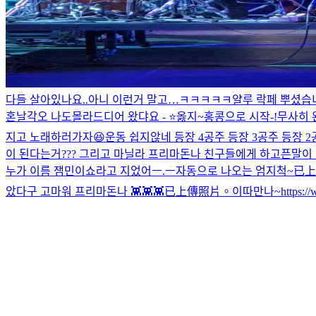
다들 살아있나요..
아니 이런거 말고…ㅋㅋㅋㅋㅋ
얄루 락페 뿌셨습
혼날각오 나도몰라
드디어 왔댜요 - ⭐️
옳지~
홍콩으로 시작-!
무사히 
지고 노래하러가자😆
운동 쉽지않네 등장 4
공주 등장 3
공주 등장 2
이 된다는거??? 그리고 마닐라 프리마돈나 친구들에게 하고픈말이 
누가 이름 잼민이쇼라고 지었어ㅡ.ㅡ
자동으로 나오는 엄지척~
已上
았다구 고마워 프리마돈나 👾👾👾
已上傳照片。
이따만나~
https: