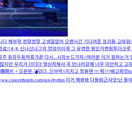
니다 헤
부락 정말정말 고생많았어 오랜시간 기다려준 프리들 고마워!! 
완료!!ㅎㅎ 신나신나
그의 엉덩이
이게 그 유명한 핑인가
쩜핑투더크루 
공주 등장
두둥딱
휴가끝 다시...시작🤘
드가쟈-!
여러분 이거 원하는거 
많지만 우리가 더더더 열심히해서 꼭 만나러갈께 너무 미안하고 고마
傳照片。
오운완-💣
덥다..
으아악!!
지치고 힘들땐 !!! 뭐???
배고파앙
hi
//www.concerthotels.com/got-rhythm 이거 해봐봐 다들
퇴근샤앗!
난 돌