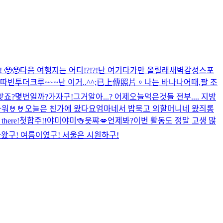
🥹🥹
다음 여행지는 어디!?!?!
난 여기다가만 올릴래
새벽감성스포
따빈투더크루~~~
난 이거..^^;
已上傳照片。
나는 바나나
어때,팔 조
맞죠?
몇번일까?
가자구!
그거알아...? 어제오늘먹은것들 전부.... 지방
워🤘🤘
오늘은 친가에 왔다요
엄마네서 밥묵고 외할머니네 왔즤롱
 there!
첫합주!!
야미야미🍻
읏쨔💋
언제봐?
이번 활동도 정말 고생 많
아왔구! 여름이였구! 서울은 시원하구!