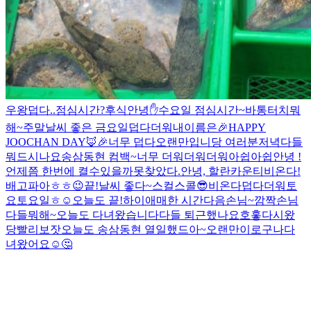
우왕
덥다..
점심시간?
후식
안녕✋
수요일 점심시간~
바통터치
뭐
해~
주말
날씨 좋은 금요일
덥다더워
내이름은
🎉HAPPY
JOOCHAN DAY🦊🎉
너무 덥다
오랜만입니당 여러분
저녁다들
뭐드시나요
송삼동현 컴백~
너무 더워더워더워
아쉽아쉽
안녕 !
언제쯤 한번에 켤수있을까
못찾았다.
안녕, 할란카운티
비온다!
배고파아
ㅎㅎ
😉
끝!
날씨 좋다~
스컬스콜😎
비온다
덥다더워
토
요토요일
ㅎ
☺️
오늘도 끝!
하이
애매한 시간
다음손님~
깜짝손님
다들뭐해~
오늘도 다녀왔습니다
다들 퇴근했나요
호홓
다시왔
당
빨리보잣
오늘도 송삼동현 열일했드아~
오랜만이로구나
다
녀왔어요☺️
🤔