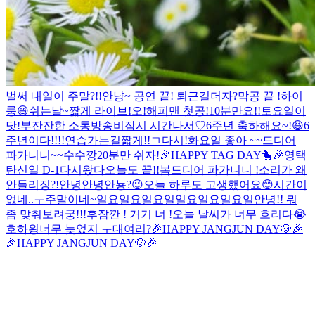
벌써 내일이 주말?!!
안냥~
공연 끝! 퇴근길
더
자?
막공 끝 !
하이
룽😄
쉬는날~
짧게 라이브!
오!해피맨 첫공!
10분만요!!
토요일이
닷!
부
잔잔한 소통방송
비
잠시 시간나서♡
6주년 축하해요~!😆
6
주년이다!!!!
연습가는길
짧게!!
ㄱ
다시!
화요일 좋아 ~~
드디어
파가니니~~
수수깡
20분만 쉬자!
🎉HAPPY TAG DAY🐤🎉
영택
탄신일 D-1
다시왔다
오늘도 끝!!
봄
드디어 파가니니 !
소리가 왜
안들리징?!
안녕안녕안뇽?
😉
오늘 하루도 고생했어요😊
시간이
없네..ㅜ
주말이네~
일요일요일요일
일요일요일요일
안녕!! 뭐
좀 맞춰보려궁!!!
후
잠깐 ! 거기 너 !
오늘 날씨가 너무 흐리다😭
호
하읭
너무 늦었지 ㅜ
대여리?
🎉HAPPY JANGJUN DAY🐶🎉
🎉HAPPY JANGJUN DAY🐶🎉