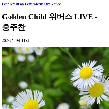
Feed
Artist
Fan Letter
Media
Live
Notice
Golden Child 위버스 LIVE -
홍주찬
2024년 6월 11일