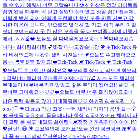
을 수 있게 해줘서 너무 고맙습니다🥲 신인상은 정말 아이돌을
꿈꿔 왔을 때부터 꼭 받고 싶었던 상이였고 정말 꿈만 꿨는데..
이렇게 받게 되어 어떻게 표현해야 할지 모를 만큼 기쁘고 감
사한 마음이 큽니다. 앞으로도 열심히 할 거고, 아직 우리 아일
릿이 보여드리지 못 한 많은 모습을 꼭 다 보여줄...
어제 비행기
에서..ㅎㅎ🍯❤️ 오늘도 잘 다녀올게요오옹~~!! 🌟
다녀오겠습
니다~ 화이팅화이팅 💕😽
잘 다녀오겠습니당 💖 ✈️
Tick-Tack 뮤
비 비하인드에 나왔던 셀카 사진들~~ 💗
오늘도 수고했어요오
옹~~!🐣🤎🥛💛 잘자요!❤️
Tick-Tack 💓 Tick-Tack 💗 Tick-Tack
💖
오늘두 수고했고! 잘쟈요옹 ❤️
오리를 생으로 먹으면 회오리
✨글릿!!!✨ 체리쉬 무대들은 어땠나요???🍒 저는 모든 체리쉬
무대들이 너무너무 재미있었고 좋은 추억이 됐어요!! 글릿 너
무너무 고마워요~~♡♡❤️
오늘도 너무 너무 즐거웠어요오~!
남은 틱택 활동도 많이 기대해줘용♡♡ 하츄핑 & 뽕꼬핑 ⌒(｡
σ.σ｡)⌒ 💗
Cherish 막방 끄읏~~~
헉 체리시 마지막 음방 끝 ~ 🫢
🎀 글릿들 응원소리 들을 때마다 항상 감동이었어요 체리시 마
이 글릿 푹 쉬고 내일도 화이팅~ 💓
점점 가까워진다아아아!!🩷
💖
글릿!! 😆 💗 토요일인데 모해요?
오늘 완전 핑크핑크 🎀💗
좀
비 꿈 꿨는데 정말 무서웠어요
🪄︎︎✨⋆꙳𝜗𝜚꙳.‬️🩵ෆ‪⋆*･.