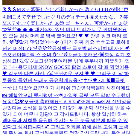
🕺🕺🕺
Mステ緊張したけど楽しかった 😝 ⭐ GLLITの掛け声
も聞こえて幸せでした♡ 耳のディテール見えたかな、？笑
Mステすごく楽しかったぁ😊 ゴーちゃん。可愛かったぁ🩷
🩵💙💜
🎄 🎄 🎄 대기실에 있던 미니 트리가 너무 귀여웠어요
오!
오늘 검정 머리로 염색 했어요오! 🖤 🖤 안녕 핑크 머리 로
하..🩷👋
딸기 맛있었어~~🍓 ((이거 진짜 커요 ㅎㅎ
고글 로하 8
년전 버전!! 🥽 🫧
💛💛💛
뮤직뱅크 글로벌 페스티벌 때 사진 🌟
🥽🫧
윤아틀란티스 소녀🦋
^~^💭✨
글릿 모해요?💓
항상 감기 조
심해요!!🤧🤧🤍
보고싶어💖
여러분 밖에 추우니까 따뜻하게 입
고 다녀용♡
어제 SNOW GOOSE 팝업 스토어 갈 때 찍었어용
🖤 각도만 다른 사진..?🤫^^
귀여운 모쟈 💗 🖤 그리구 이 날 하
루종일 들었던 노래도 공유할게요옹⋆̩*̣̩☂︎*̣̩⋆̩
🖤.•♬ 🐈‍⬛
글릿
~~☆밥 먹었어요??? 이거 체리쉬 연습영상찍을때 사진이에요
📸 헤헿
앞모리 했지렁여 〰️
🫠
아일릿 글릿 모두 막방 수고했어
요옹‼︎🥰💖🌹
글릿 축하해요~ ㅎㅎ✨💕
어제 mma에서 신인상을
받았다는 소식을 들었어요..! 이렇게 두 번째 신인상을 받을 수
있게 되어 너무나 영광이고 감사드립니다. 항상 열심히 하는
멤버들과 저희를 응원해 주시는 모든 분들 덕분에 받을 수 있
었다고 생각합니다! 💕 그리고 저희를 위해 많은 고생과 노력
해 주시는 회사 구성원분들께도 정말 감사드립니다. 무엇보다