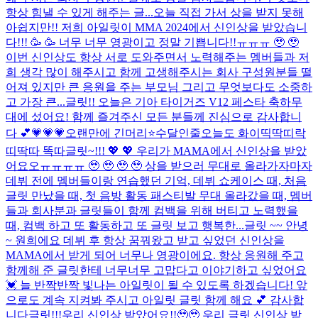
항상 힘낼 수 있게 해주는 글...
오늘 직접 가서 상을 받지 못해
아쉽지만!! 저희 아일릿이 MMA 2024에서 신인상을 받았습니
다!!! 🥳 🥳 너무 너무 영광이고 정말 기쁩니다!!ㅠㅠㅠ 🥹 🥹
이번 신인상도 항상 서로 도와주면서 노력해주는 멤버들과 저
희 생각 많이 해주시고 함께 고생해주시는 회사 구성원분들 떨
어져 있지만 큰 응원을 주는 부모님 그리고 무엇보다도 소중하
고 가장 큰...
글릿!! 오늘은 기아 타이거즈 V12 페스타 축하무
대에 섰어요! 함께 즐겨주신 모든 분들께 진심으로 감사합니
다 💕
💗💗💗
오랜만에 긴머리⭐
수달인줄
오늘도 화이띡딱띠락
띠딱따 똑따
글릿~!!! 💖 💖 우리가 MAMA에서 신인상을 받았
어요오ㅠㅠㅠㅠ 🥹 🥹 🥹 🥹 상을 받으러 무대로 올라가자마자
데뷔 전에 멤버들이랑 연습했던 기억, 데뷔 쇼케이스 때, 처음
글릿 만났을 때, 첫 음방 활동 패스티발 무대 올라갔을 때, 멤버
들과 회사분과 글릿들이 함께 컴백을 위해 버티고 노력했을
때, 컴백 하고 또 활동하고 또 글릿 보고 행복한...
글릿 ~~ 안녕
~ 원희에요 데뷔 후 항상 꿈꿔왔고 받고 싶었던 신인상을
MAMA에서 받게 되어 너무나 영광이에요. 항상 응원해 주고
함께해 준 글릿한테 너무너무 고맙다고 이야기하고 싶었어요
💓 늘 반짝반짝 빛나는 아일릿이 될 수 있도록 하겠습니다! 앞
으로도 계속 지켜봐 주시고 아일릿 글릿 함께 해요 💕 감사합
니다
글릿!!!우리 신인상 받았어요!!🥹🥹 우리 글릿 신인상 받