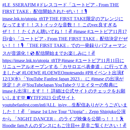
#LE_SSERAFIM #ドレスコード
「ユートピア - From THE
FIRST TAKE」配信開始されたぜい！！🎙
imase.lnk.to/utopia_tftTP THE FIRST TAKE限定のアレンジに
なってます！！ストイックな音数！！ このver.良すぎる
ぜ！！！ たくさん聴いてね！！✌️ #imase #ユートピア
11月17
日(金) 「ユートピア - From THE FIRST TAKE」配信決定だぜ
い！！！🎙 「THE FIRST TAKE」での一発録りパフォーマン
スが音源化！💿 配信開始までお楽しみに！✌️
https://imase.lnk.to/utopia_tftTP #imase #ユートピア
11月11日に
リニューアルオープンする「カサロエベ表参道」に行ってき
ました🌿 #LOEWE #LOEWEOmotesando #PR
イベント出演💃
12/13(水) 「YouTube Fanfest Japan 2023」 に #imase の出演が
決定！🎉 @YouTubeJapan YouTubeクリエイターの祭典に
imaseも出演します！！ 詳細は公式サイトのチェックをお願
いします🫶 ◼️YTFF2023 公式サイト
youtubefanfest.com/intl/ALL_jp/ev…
生配信ありがとうございま
した！！✌️ 「imase 1st Live Tour "Utopia"」Zepp Shinjuku公演
から 「NIGHT DANCER」 のライブ映像を公開っ！！！🕺
Hoodie famさんのダンスにもご注目👀 是非ご覧ください！✌️