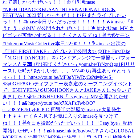
れて嬉しかったぜいっ！！！✌️🇰🇷 #imase
#NIGHTDANCER
BUSAN INTERNATIONAL ROCK
FESTIVAL 2023楽しかったぜ！！🇰🇷 またライブしたい
っ！！！ #imase
今日リハだったぜ！！！！！！🔥
#imase 「#
うたう」のMV が公開されたぜい！！！🕺 bit.ly/Utau_MV カ
ビゴンが可愛いすぎる！！ たくさん見てね！✌️ #ポケモン
#PokemonMusicCollective
本日 22:00！！！🎙️ #imase 出演の
『THE FIRST TAKE』 がプレミア公開🕺✨ @The_FirstTake
「NIGHT DANCER」 をバンドアレンジで一発撮りパフォー
マンス🎸🥁🎹 ぜひ観てくださいっ youtu.be/TrNzpOgq1PI
リリ
ースした時が懐かしいぜ、、、MV400万再生ありがとうぅ
ぅっ！！！ https://youtu.be/MF0gYlWRyCs?si=h6wS-
S8p0GHF8K6u
ティファニー表参道のオープニングイベント
で、ENHYPENのSUNGHOONさんとJAKEさんにお会いで
きました！💎✨ #ENHYPEN
「l say bye」MV公開されたぜ
い！！！🌆 https://youtu.be/x7XAFzTwbQQ?
si=a98fYE7kLy6JCPfD 四畳半の部屋でimaseが大量発生
👨‍👨‍👦‍👦 たくさん見てお気に入りのimaseを見つけて
ね！！！✌️
今日も撮影だったぜいっ！！！
「I say bye」配信
開始したぜい！！！🌆 imase.lnk.to/isaybyeTP さらにGLOBAL
WORKさんの新TVCM楽曲に決定！！🎊 本日より放映され