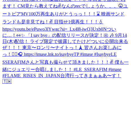
ます！ CM見たら教えてね✌️
なんのrecでしょうか。。。🤫
ユ
ートピアMV100万再生ありがとうっっ！！！⌛️ 映画サンド
ランドも是非見てね！✌️ 目指せ1億再生！！！💧
https://youtu.be/ePuwo3lYwgc?si=_Lx4l8-iwQ3Uxb0N
つい
に…！👀✨ 「I say bye」の配信リリースが決定！㊗️ 🎶 9月14
日(木)配信！ ライブ限定で披露してたけどついに公開出来る
ぜ！！！ 東京〜ロンリ〜ナイトっ！🗼 皆さんお楽しみに
っ！✌🏼🎧 https://imase.lnk.to/isaybyeTP #imase #Isaybye
LE
SSERAFIMさんと写真も撮らせて頂きました！！！✌ 僕も一
緒にジュエリー合唱しました！！ #LE_SSERAFIM #imase
#FLAME_RISES_IN_JAPAN
台湾行ってきまぁぁあ〜す！
🇹🇼