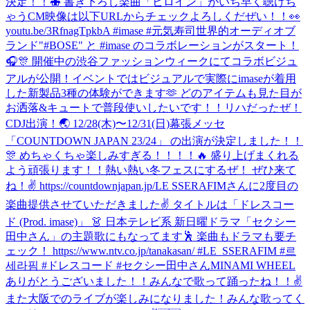
決定！！🍣 書き下ろし楽曲「ヒロイン」がいち早く聴けち
ゃうCM映像は以下URLからチェックよろしくだぜい！！👀
youtu.be/3RfnagTpkbA #imase #元気寿司
世界的オーディオブ
ランド"#BOSE" と #imase のコラボレーションがスタート！
🎧🎊 開催中の渋谷ファッションウィークにてコラボビジュ
アルが公開！イベントではビジュアルで実際にimaseが着用
した新製品3種の体験ができます🫶 どのアイテムも見た目が
お洒落&キュートで普段使いしたいです！！
リハだったぜ！
CDJ出演！🌏 12/28(木)〜12/31(日)幕張メッセ
「COUNTDOWN JAPAN 23/24」 の出演が決定しました！！
🎊 めちゃくちゃ楽しみすぎる！！！！🔥 盛り上げまくれる
よう頑張ります！！熱い熱い冬フェスにするぜ！ ぜひ来て
ね！✌️ https://countdownjapan.jp/
LE SSERAFIMさんに2度目の
楽曲提供させていただきました✌️ タイトルは「ドレスコー
ド (Prod. imase)」 👗 日本テレビ系 新日曜ドラマ「セクシー
田中さん」の主題歌にもなってます🕺 楽曲もドラマも要チ
ェック！ https://www.ntv.co.jp/tanakasan/ #LE_SSERAFIM #르
세라핌 #ドレスコード #セクシー田中さん
MINAMI WHEEL
ありがとうございました！！みんなで歌って踊ったね！！✌️
また大阪でのライブが楽しみになりました！
みんな歌ってく