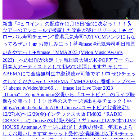
新曲「#ヒロイン」の配信が12月15日(金)に決定っ！！！🕺
ツアーのアンコールで披露した楽曲が遂にリリース！🔥 グ
ローバル寿司チェーン"香港元気寿司"のTVCMソングにもな
ってるぜい！🍣 お楽しみにっ！✌️ #imase #元気寿司
明日韓国
いきやすっ！✈️
#imase「MMA2023 (Melon Music Awards
2023)」への出演が決定！✨ 韓国最大級のK-POPアワードに
日本人アーティストとして初めて出演します🎊 そして…
ABEMAにて全編無料生中継視聴が可能です！📺 ぜひチェッ
クしてください👀！ ▪︎ABEMA『MMA2023』番組トップペー
ジ abema.tv/video/title/66…
「imase 1st Live Tour 2023
"Utopia"」Zepp Shinjuku公演から 「ユートピア」のライブ映
像を公開っ！！！✨ 圧巻のステージ演出も要チェック！👀
https://youtu.be/nida_dnADC0 #imase #ユートピア
出演決定✨
12/27(水)〜12/29(金)インテックス大阪 FM802「RADIO
CRAZY」 に #imase の出演が決定！🎊 imaseは12/28(木) LIVE
HOUSE Antennaステージに出演！ 大阪の皆様、年末もよろ
しくお願いします🫶 チケット受付/公演詳細は以下をチェッ