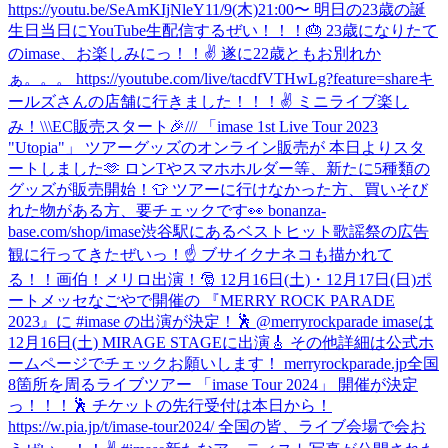
https://youtu.be/SeAmKIjNleY
11/9(木)21:00〜 明日の23歳の誕
生日当日にYouTube生配信するぜい！！！🎂 23歳になりたて
のimase、お楽しみにっ！！✌️ 遂に22歳ともお別れか
ぁ。。。 https://youtube.com/live/tacdfVTHwLg?feature=share
キ
ールズさんの店舗に行きました！！！✌️ ミニライブ楽し
み！
\\\EC販売スタート🎉/// 「imase 1st Live Tour 2023
"Utopia"」 ツアーグッズのオンライン販売が 本日よりスタ
ートしました🫶 ロンTやスマホホルダー等、新たに5種類の
グッズが販売開始！👕 ツアーに行けなかった方、買いそび
れた物がある方、要チェックです👀 bonanza-
base.com/shop/imase
渋谷駅にあるベストヒット歌謡祭の広告
観に行ってきたぜいっ！☝️ ブサイクナネコも描かれて
る！！画伯！
メリロ出演！🎅 12月16日(土)・12月17日(日)ポ
ートメッセなごやで開催の 『MERRY ROCK PARADE
2023』に #imase の出演が決定！🕺 @merryrockparade imaseは
12月16日(土) MIRAGE STAGEに出演🎸 その他詳細は公式ホ
ームページでチェックお願いします！ merryrockparade.jp
全国
8箇所を周るライブツアー 「imase Tour 2024」 開催が決定
っ！！！🕺 チケットの先行受付は本日から！
https://w.pia.jp/t/imase-tour2024/ 全国の皆、ライブ会場で会お