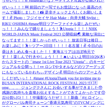
うぜいっ！！✌️ #imase
新たなアーティスト写真が公開された
ぜいっ！！！🆕 前回のアー写でもお世話になった最高のチ
ームで撮影しました！📸 是非チェックよろしくお願いしま
す！✌️ Photo：フジイセイヤ Hair Make：向井大輔 Stylist：
RIKU OSHIMA #imase
明日ツアーファイナル楽しみだぜい
っ！！！みんなで踊りましょう！🕺Utopia！！！！
NHK
WORLD-JAPAN Music Festival 2023 公開収録🌏 素敵な演出に
なってます！！！楽しかったぜいっ！！ 放送日等は後日…
お楽しみに！🕺✨
ツアー2日目！！！！名古屋！✌️ 今日のお
昼はきしめん食べました！！ 東海エリアはほぼ地元で
す！！楽しんで行きやしょう！！！🔥
いよいよ明日10/26(木)
からスタートの「imase 1st Live Tour 2023 "Utopia"」のキービ
ジュアルを公開っ！！👀 ロンTやタオルなどのツアーグッズ
にもなっているかわちぃデザイン✌ 明日からのツアーよろ
しくだぜいっ！！ #imase #Utopia
Thank you for inviting me to
BUSAN INTERNATIONAL ROCK FESTIVAL 2023 !!🇰🇷
omg、、、 ジョングクさんに お会いする事ができました🥹
感謝の気持ちを直接お伝えすることができてよかったです🥺
감사합니다！！！🫶
撮影なうだぜ！！！
新曲「#ヒロイン」
がグローバル寿司チェーン"香港元気寿司"のTVCMソングに