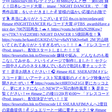
ク👀 radiocrazy.fm #レディクレ #FM802
なんと😳 「第65回 輝
く！日本レコード大賞」 imase「NIGHT DANCER」で 「優
秀作品賞」をいただきました✌️ 皆様の温かい応援のお陰で
す🕺 本当にありがとうございます❤️‍🔥 tbs.co.jp/recordaward/
#imase #NIGHTDANCER #レコード大賞 @TBS_awards
Have a
nice day 700万回再生！🚗🚶 https://youtu.be/pRlzN2I9Knw?
si=y7TK7-VvE2Jf38Ej NIGHT DANCER 1.5億回再生！🕺
https://youtu.be/kagoEGKHZvU?si=v8aNYhKlye6g8_2M 沢山聴
いてくれてありがとうすぎるぜいっ！！！🔥
「ドレスコード
(Prod. imase)」 配信スタートしました！！👗
https://lesserafim.lnk.to/Dresscode 嫌味や妬み、どんなものも着
こなしてみせる、というイメージで制作しました！ セクシ
ー田中さんの小ネタも挟んでいるので歌詞も要チェックで
す！ 是非お聴きください！🎧 #imase #LE_SSERAFIM #ドレ
スコード
新しいアーティスト写真撮影のメイキング映像が公
開されたぜい！🎥 https://youtu.be/c8IRTQzZ1GI 更にカッコよ
く、更にオトナになったNEWアー写の制作風景！🕺 是非ご
覧ください！👀 #imase
この後11/20(月)0:00〜 「ドレスコード
(Prod. imase)」 配信決定だぜい！！👗
https://lesserafim.lnk.to/Dresscode LE SSEARAFIMさんへ2度目
の楽曲提供！✌️ ジュエリーと一緒に要チェック！💎 #imase