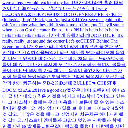
were a tree, I would reach out my hand 내가 바다라면 흘러 떠날
거야 もし海だったら、流れていっただろう If I were
the...
OSAKA☮️
TOKYO☮️
JUST ODD GENRE/LYRICS <KiD>
(Industrial, Pop) / Fuck you I’m just a KiD Yea, see me again in the
ash No matter what they did, It stuck me up I’m gone They'll stutter
when it's on Got the cutter, I'm o...
🚶🚶💭
Hello hello hello hello
hello hello hello hello
요건
이런 게 유행이라며
[ODD TOUR] It’s
really, really just around the corner Let’s go
CHEST Behind The
Scene
-5min
비가 조금 내리네 많이 많이 내렸으면 좋겠다 모두
안전하고 건강하길
꽃📸
일기 퇴근. 택시를 탔다 라디오에 음악
이 나오고 있었다 재주소년- 마르세유 처음 듣는 노래였다. 볼
륨이 꽤 컸는데 내가 택시에 오르자 기사님께서 슬며시 볼륨을
줄이셨다. 난 택시를 가득 채우는 음악이 좋았기에 다시 기사
님께 볼륨을 높여달라고 부탁했다 그렇게 낯설지만 포근한 음
악과 함께 퇴근하는 중
D-2 KiD👶🏻 BULLET🔫 CHEST🫀
DOOM x3🦶🦶🦶
Have a good day🌸🤍
온리비! 오랜만에 위버스
에 글 남기네요 :) 추운 계절을 넘기고 따스함이 찾아오고 있는
데 그 따스함이 올해는 우리 마음을 더 보듬어 줄 수 있는 따스
함이면 좋겠네요. 정신없이 매일을 보내다 보니 어느덧 4월인
것 같고, 더 많은 것을 해내고 싶었지만 차근차근 해나가면 될
것 같아요. 저스트비 멤버들과 고맙고 멋있는 사람들과 함께
만들어낸 ep 발매를 ...
퇴근길에 떡집을 들렀다. 바람떡을 사면