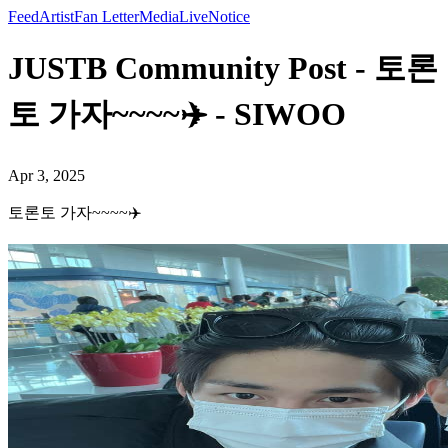
Feed
Artist
Fan Letter
Media
Live
Notice
JUSTB Community Post - 토론
토 가자~~~~✈️ - SIWOO
Apr 3, 2025
토론토 가자~~~~✈️