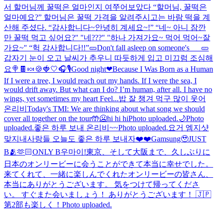
서 할머님께 꿀떡은 얼마인지 여쭈어보았다 “할머님, 꿀떡은
얼마예요?” 할머님은 꿀떡 가격을 알려주시고는 바람 떡을 계
산해 주셨다. “감사합니다~안녕히 계세요~!” “네~ 아니 잠깐
만 꿀떡 먹고 싶어요?" "네???" "하나 가져가요~ 먹어 먹어~잘
가요~" “헉 감사합니다!!”
🥒Don't fall asleep on someone's___🥒
갑자기 눈이 오고 날씨가 추우니 따듯하게 입고 미끄럼 조심해
요
🍭🍫🍬🍪
🍓🤍
🎧🎙️
Good night❤
Because I Was Born as a Human
If I were a tree, I would reach out my hands. If I were the sea, I
would drift away. But what can I do? I’m human, after all. I have no
wings, yet sometimes my heart Feel...
밥 잘 챙겨 먹구 많이 웃어
온리비
Today's TMI: We are thinking about what song we should
cover all together on the tour🤲
🥶hi hi hi
Photo uploaded.
🌙
Photo
uploaded.
좋은 하루 보내 온리비~~
Photo uploaded.
요거 엠지샷
맞지
내사랑들 오늘도 좋은 하루 보내자❤️❤️
Gamsung🥹
JUST
B🫂🫶🏻ONLY B
우마이!
東京、そして大阪まで、久しぶりに
日本のオンリービーに会うことができて本当に幸せでした。
来てくれて、一緒に楽しんでくれたオンリービーの皆さん、
本当にありがとうございます。 気をつけて帰ってくださ
い。 すぐまた会いましょう！ ありがとうございます！ 🇯🇵
第2部も楽しく！
Photo uploaded.