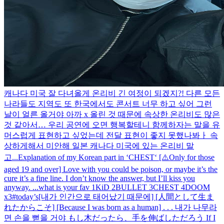
캐나다 미국 잘 다녀올게 온리비 긴 여정이 되겠지?! 다른 모든
나라들도 지역도 또 한국에서도 콘서트 너무 하고 싶어 그런
날이 얼른 올거야 아까 x 올린 것 때문에 속상한 온리비도 많은
것 같아서… 우리 공연에 오면 행복할테니 함께하자는 말을 유
머스럽게 표현하고 싶었는데 전달 표현이 좋지 못했나봐ㅏ 속
상하게해서 미안해 일본 캐나다 미국에 있는 온리비 말
고...
Explanation of my Korean part in ‘CHEST‘ [⚠️Only for those
aged 19 and over] Love with you could be poison, or maybe it’s the
cure it’s a fine line. I don’t know the answer, but I’ll kiss you
anyway. ...
what is your fav 1KiD 2BULLET 3CHEST 4DOOM
x3
#today’s
[내가 인간으로 태어났기 때문에] [人間として生ま
れたからこそ] [Because I was born as a human] . . . 내가 나무라
면 손을 뻗을 거야 もし木だったら、手を伸ばしただろう If I