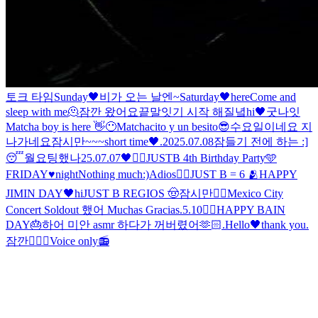
토크 타임
Sunday🖤
비가 오는 날엔~
Saturday🖤
here
Come and
sleep with me🫠
잠깐 왔어요
끝말잇기 시작 해질녘
hi
🖤
굿나잇
Matcha boy is here 👋😶
Matchacito y un besito😎
수요일이네요 지
나가네요
잠시만~~~
short time🖤
.
2025.07.08
잠들기 전에 하는 :]
😴
월요팅했나
25.07.07
🖤
✌🏻
JUSTB 4th Birthday Party🩵
FRIDAY♥night
Nothing much:)
Adios🖐🏻
JUST B = 6 🫂
HAPPY
JIMIN DAY🖤
hi
JUST B REGIOS 🤠
잠시만
🖐🏻
Mexico City
Concert Soldout 했어 Muchas Gracias
.
5.10
🖐🏻
HAPPY BAIN
DAY🎂
하
어 미안 asmr 하다가 꺼버렸어
🫶🏻
.
Hello🖤
thank you
.
잠깐
🖐🏻
🖤
Voice only📻