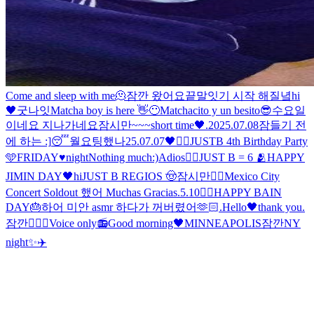
Come and sleep with me🫠
잠깐 왔어요
끝말잇기 시작 해질녘
hi
🖤
굿나잇
Matcha boy is here 👋😶
Matchacito y un besito😎
수요일
이네요 지나가네요
잠시만~~~
short time🖤
.
2025.07.08
잠들기 전
에 하는 :]
😴
월요팅했나
25.07.07
🖤
✌🏻
JUSTB 4th Birthday Party
🩵
FRIDAY♥night
Nothing much:)
Adios🖐🏻
JUST B = 6 🫂
HAPPY
JIMIN DAY🖤
hi
JUST B REGIOS 🤠
잠시만
🖐🏻
Mexico City
Concert Soldout 했어 Muchas Gracias
.
5.10
🖐🏻
HAPPY BAIN
DAY🎂
하
어 미안 asmr 하다가 꺼버렸어
🫶🏻
.
Hello🖤
thank you
.
잠깐
🖐🏻
🖤
Voice only📻
Good morning🖤
MINNEAPOLIS
잠깐
NY
night✨
✈️