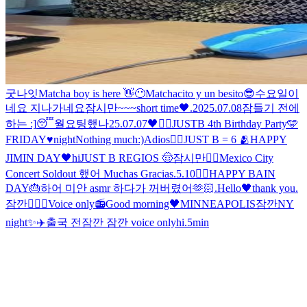
굿나잇
Matcha boy is here 👋😶
Matchacito y un besito😎
수요일이
네요 지나가네요
잠시만~~~
short time🖤
.
2025.07.08
잠들기 전에
하는 :]
😴
월요팅했나
25.07.07
🖤
✌🏻
JUSTB 4th Birthday Party🩵
FRIDAY♥night
Nothing much:)
Adios🖐🏻
JUST B = 6 🫂
HAPPY
JIMIN DAY🖤
hi
JUST B REGIOS 🤠
잠시만
🖐🏻
Mexico City
Concert Soldout 했어 Muchas Gracias
.
5.10
🖐🏻
HAPPY BAIN
DAY🎂
하
어 미안 asmr 하다가 꺼버렸어
🫶🏻
.
Hello🖤
thank you
.
잠깐
🖐🏻
🖤
Voice only📻
Good morning🖤
MINNEAPOLIS
잠깐
NY
night✨
✈️
출국 전
잠깐 잠깐 voice only
hi
.
5min