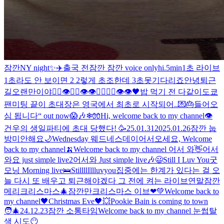
잠깐
NY night✨
✈️
출국 전
잠깐 잠깐 voice only
hi
.
5min
1초 라이브
1초라도 안 보이면 2 2렇게 초조한데 3초못기다리죠
안녕
퇴근
길
오랜만이야
🖐🏻👁🖐🏻👁👁🖐🏻🖐🏻👁👁
🖤
밥 먹기 전 다같이
도쿄
팬미팅 끝
이 초대장은 영국에서 최초로 시작되어..💌🎂
들어오
심 됩니다
“ out now
😱🎶
❄🧤
Hi, welcome back to my channel👁️
건우의 생일파티에 초대 당했다! 🥳
25.01.31
2025.01.26
잠깐 눕
방
미안해요
🌙
Wednesday 웨드네스데이
어서오세요, Welcome
back to my channel🍌
Welcome back to my channel 어서 와👋
어서
와요 just simple live2
어서와 Just simple live🎶
😃
Still I Luv You
굿
모닝 Morning live🛌
StillllIllluvyou
집중에는 한계가 있다는 걸 오
늘 다시 또 배우고 퇴근해야겠다 그 전에 켜는 라이브
연말
잠깐
메리크리스마스
🎄잠깐만
크리스마스 이브❤💚
Welcome back to
my channel🖤
Christmas Eve🖤
💥
Pookie Bain is coming to town
🧑‍🎄
24.12.23
잠깐 소통타임
Welcome back to my channel 눈썹탈
색 시도😶