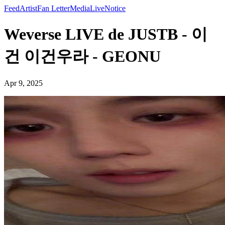
Feed
Artist
Fan Letter
Media
Live
Notice
Weverse LIVE de JUSTB - 이
건 이건우라 - GEONU
Apr 9, 2025