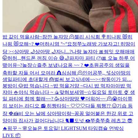
밥 같이 먹을사람~
잠깐 놀쟈앙 🫠
젤리 시식회 🍭
히나핑 😻
히
나핑 😻
모해~? ❤️
머하시염 °~°
요정
쭈노래방 가보자고!
히땅이
당 ><
상아땅 🌙
상아땅 🌙
자니...?
나랑 놀쟈아 🎀
썸잇 모해애애
🤭
허허,,,핸드폰 꺼짐 이슈 😅
🌙
파자마 파티 (?)
🎀
오늘 하루 어
땠어유~?
놀쟝☆
즐추 보냈나요옹 ~~ ? ❤️
초원공주의 생일을
축하할 자들 어서 모여라 👸
심심해 🫠
인어공쭈,, 🫧
상아땅의
생일파티에 초대할게 🎂
벌써 보고싶네에~~><
쌍둥이가 되…
붕방이 🐶
밥 먹습니다 ~
밥 먹을거얌 ~
다시 밥 먹자아아
밥 먹
쟈아 🍚
야식 먹습니다 ~ 🍙
맞혀보세영~☆
일요일 토마토 🍨
생
일 파티에 함께 할래~~? 🥳
상아땅땅 🖤
더워어~~ 🫠😭
마이쮸
의 보이는 라디오 📻
히짱타임~ 🤍🤍🤍
다들 뭐행?? 🥴
기습 등
장 🍓🍰
비 오는 날에 상아땅이랑~
꽁꽁 얼어붙은 한강 위로 고
양이와 집사가 걸어다닙니다 🐈‍⬛️
도넛 🍩
쭈춤쭈춤 레츠고 😎
🔥
핑꾸 ~ 🌸
오늘은 토요일!
LIGHTSUM 타임캡슐 언박싱
LIVE 📦