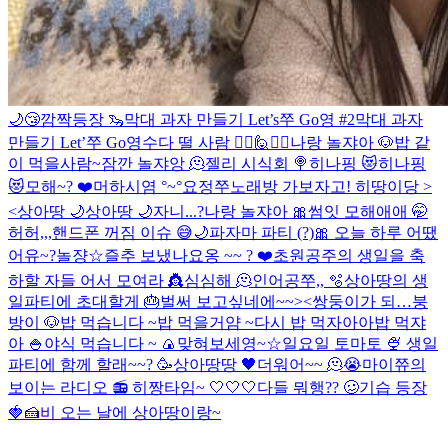
🌙😴
깜짝등장 🦦
막대 과자 만들기 Let’s쭈 Go영 #2
막대 과자
만들기 Let’쭈 Go영
수다 떨 사람 🙋‍♀️🙋🙋‍♂️
나랑 놀쟈아 🐶
밥 같
이 먹을사람~
잠깐 놀쟈앙 🫠
젤리 시식회 🍭
히나핑 😻
히나핑
😻
모해~? ❤️
머하시염 °~°
요정
쭈노래방 가보자고!
히땅이당 >
<
상아땅 🌙
상아땅 🌙
자니...?
나랑 놀쟈아 🎀
썸잇 모해애애 🤭
허허,,,핸드폰 꺼짐 이슈 😅
🌙
파자마 파티 (?)
🎀
오늘 하루 어땠
어유~?
놀쟝☆
즐추 보냈나요옹 ~~ ? ❤️
초원공주의 생일을 축
하할 자들 어서 모여라 👸
심심해 🫠
인어공쭈,, 🫧
상아땅의 생
일파티에 초대할게 🎂
벌써 보고싶네에~~><
쌍둥이가 되…
붕
방이 🐶
밥 먹습니다 ~
밥 먹을거얌 ~
다시 밥 먹자아아
밥 먹쟈
아 🍚
야식 먹습니다 ~ 🍙
맞혀보세영~☆
일요일 토마토 🍨
생일
파티에 함께 할래~~? 🥳
상아땅땅 🖤
더워어~~ 🫠😭
마이쮸의
보이는 라디오 📻
히짱타임~ 🤍🤍🤍
다들 뭐행?? 🥴
기습 등장
🍓🍰
비 오는 날에 상아땅이랑~