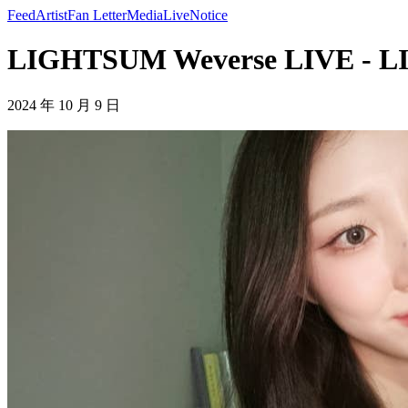
Feed
Artist
Fan Letter
Media
Live
Notice
LIGHTSUM Weverse LIVE - 
2024 年 10 月 9 日