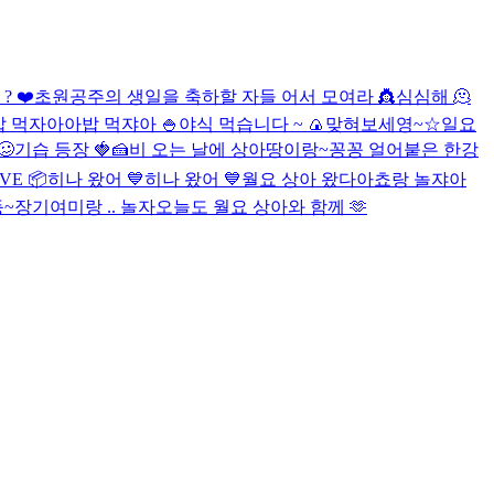
 ❤️
초원공주의 생일을 축하할 자들 어서 모여라 👸
심심해 🫠
밥 먹자아아
밥 먹쟈아 🍚
야식 먹습니다 ~ 🍙
맞혀보세영~☆
일요
🥴
기습 등장 🍓🍰
비 오는 날에 상아땅이랑~
꽁꽁 얼어붙은 한강
VE 📦
히나 왔어 💙
히나 왔어 💙
월요 상아 왔다아
쵸랑 놀쟈아
등~장
기여미랑 .. 놀자
오늘도 월요 상아와 함께 🫶