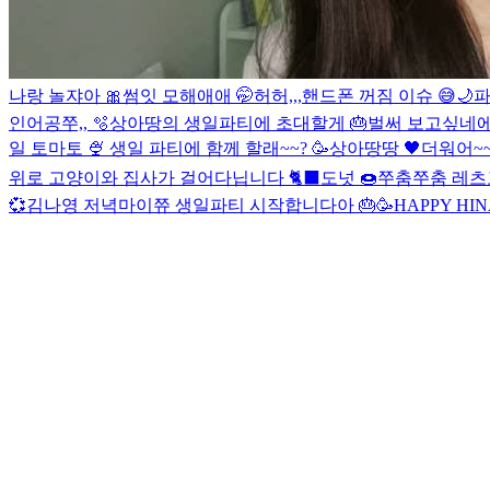
나랑 놀쟈아 🎀
썸잇 모해애애 🤭
허허,,,핸드폰 꺼짐 이슈 😅
🌙
파
인어공쭈,, 🫧
상아땅의 생일파티에 초대할게 🎂
벌써 보고싶네에
일 토마토 🍨
생일 파티에 함께 할래~~? 🥳
상아땅땅 🖤
더워어~~ 
위로 고양이와 집사가 걸어다닙니다 🐈‍⬛️
도넛 🍩
쭈춤쭈춤 레츠고
💞
김나영 저녁
마이쮸 생일파티 시작합니다아 🎂🥳
HAPPY HIN