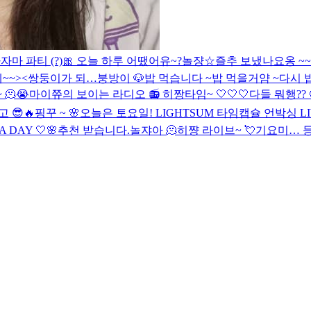
자마 파티 (?)
🎀
오늘 하루 어땠어유~?
놀쟝☆
즐추 보냈나요옹 ~~ ?
~~><
쌍둥이가 되…
붕방이 🐶
밥 먹습니다 ~
밥 먹을거얌 ~
다시 
🫠😭
마이쮸의 보이는 라디오 📻
히짱타임~ 🤍🤍🤍
다들 뭐행?? 
 😎🔥
핑꾸 ~ 🌸
오늘은 토요일!
LIGHTSUM 타임캡슐 언박싱 LI
A DAY 🤍🌸
추천 받습니다.
놀쟈아 🫠
히쨩 라이브~ 💘
기요미… 