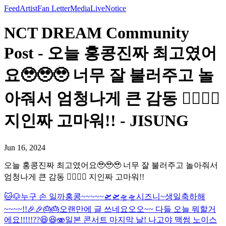
Feed
Artist
Fan Letter
Media
Live
Notice
NCT DREAM Community
Post - 오늘 홍콩진짜 최고였어
요🥹🥹🥹 너무 잘 불러주고 놀
아줘서 엄청나게 큰 감동 🙂‍↕️🙂‍↕️
지인짜 고마워!! - JISUNG
Jun 16, 2024
오늘 홍콩진짜 최고였어요🥹🥹🥹 너무 잘 불러주고 놀아줘서
엄청나게 큰 감동 🙂‍↕️🙂‍↕️ 지인짜 고마워!!
🐱🐶
누구 손 일까
홍콩~~~~~🛫🛫🛸🛸
시즈니~생일축하해
~~~~!!🎉🎉🎂🎂
오랜만에 글 쓰네요오오~~ 다들 오늘 뭐할거
에요!!!!!??😆😆🫨
일본 콘서트 마지막 날! 나고야 맥썸 노이스