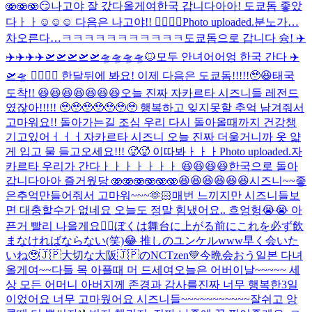
🫨🫨🫨
😏
나고야 잘 갔다올게여
한국 갑니다아아! 도쿄돔 좋았
다ㅏㅏ☺️☺️☺️ 다음은 나고야!! 🙂‍↕️🙂‍↕️
Photo uploaded.
분노가…
차오른다…
ㅋㅋㅋㅋㅋㅋㅋㅋㅋㅋㅋ
도쿄돔으로 갑니다 슝! ✈️
✈️✈️✈️✈️🛫🛫🛫🛫🛫🛸🛸🛸🛸
🐱
모두 안녀어어엉 한국 간다 ✈️
🛫🛸 🙂‍↕️🙂‍↕️ 한달뒤에 봐요! 이제 다음은 도쿄돔!!!!!🥹😆
태국
도착!! 😆😆😆😆😆😆😆
오늘 진짜 자카르타 시즈니들 레전드
였잖아!!!!! 🥹🥹🥹🥹🥹🥹🥹 행복하고 잊지못할 추억 남겨줘서
고마워요!! 돌아가는길 조심 우리 다시 돌아올때까지 건강챙
기고있어ㅓㅓㅓ
자카르타 시즈니 오늘 진짜 더울거니까 옷 얇
게 입고 물 들고오세요!!! 🥵🥵 이따봐ㅏㅏㅏ
Photo uploaded.
자
카르타 우리가 간다ㅏㅏㅏㅏㅏㅏㅏ 😆😆😆😆
한국으로 돌아
갑니다아아 즐거웠당 🫨🫨🫨🫨🫨🫨😆😆😆😆😆😆
시즈니~~좋
은추억만들어줘서 고마워~~~
🫶🏻
매번 느끼지만 시즈니들보
면 대충할수가 없네요 오늘도 정말 힘냈어요.. 흐엉헝😭😭 아
픈거 빨리 나을게요🙂‍↕️
ぼくは舞台に上がる前にこれを必ず飲
まなければならない(笑)😂 推しのユンケルwww
早く会いた
いね🥹🇯🇵
大切な大阪🇯🇵のNCTzen💚今晩会おう
일본 다녀
올게여~~
다들 목 아플때 머 드세여
오늘은 어버이날~~~~~ 세
상 모든 어머니 아버지께 존경과 감사를
진짜 너무 행복한3일
이었어요 너무 고마웠어요 시즈니들~~~~~~~~~~~잘쉬고 앙