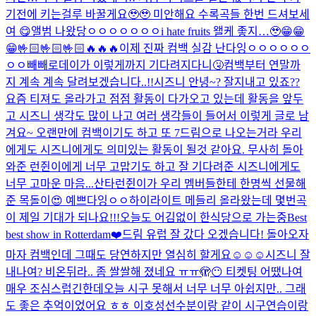
기전에 키는걸루 바꿀게요🥹🥹 미안해요 수록곡들 한번 드셔보세
여 😋
앨범 나왔당ㅇㅇㅇㅇㅇㅇㅇ
i hate fruits 왤케 좋지…🥹
😁😁
😁🤟🏻🤟🏻🤟🏻🔥🔥🔥
이제 진짜 컴백 실감 난다잉ㅇㅇㅇㅇㅇㅇ
ㅇㅇ
빼빼로데이가 이렇게까지 기다려지다니🤧
컴백부터 연말까
지 계속 계속 달려보겠습니다..!!
시즈니 안녕~? 잘지내고 있죠??
요즘 티져도 올라가고 점점 활동이 다가오고 있는데 활동을 앞두
고 시즈니 생각도 많이 나고 여러 생각들이 들어서 이렇게 글로 남
겨요~ 오랜만에 컴백이기도 하고 또 7드림으로 나오는거라 우리
에게도 시즈니에게도 의미있는 활동이 될것 같아요. 무사히 돌아
와준 런쥔이에게 너무 고맙기도 하고 잘 기다려준 시즈니에게도
너무 고마운 마음...
산타런쥔이가 우리 멤버들한테 한명씩 선물해
준 목돌이😍 예쁘다잉ㅇㅇ
하이라이트 메들리 올라왔는데 몇번곡
이 제일 기대가 되나요!!!
오늘도 어김없이 한식당으로 가는중
Best
best show in Rotterdam❤️
드림 유럽 잘 갔다 오겠습니다! 돌아오자
마자 컴백인데 그때도 당연하지만 열심히 할게요☺️☺️☺️
시즈니 잘
내나여? 비온뒤라.. 좀 쌀쌀해 졌네요 ㅠㅠ
🫣😶 티켓팅 어땠나여
매우 조심스럽긴한데
오늘 시구 못해서 너무 너무 아쉽지만.. 그래
도 좋은 추억이었어요 ㅎㅎ 이호성선수분이랑 같이 시구연습이랑