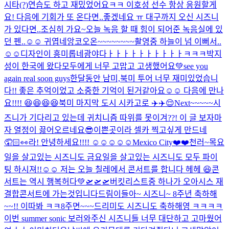
시타(?)연습도 하고 재밌었어요ㅋㅋ 이호성 선수 항상 응원할게
요! 다음에 기회가 또 온다면..좋겠네요 ㅠ 대구까지 오신 시즈니
가 있다면..조심히 가요~
오늘 녹음 할 때 힘이 되어준 녹음실에 있
던 펜..☺️☺️ 귀엽네
앙코오온~~~~~~~~
촬영중 하늘이 넘 이뻐서..
☺️☺️
디자인이 흥미롭네
광야다ㅏㅏㅏㅏㅏㅏㅏㅏㅏㅏㅋㅋㅋ
박지
성이 한국에 왔다
모두에게 너무 고맙고 고생했어요💚see you
again real soon guys
한달동안 남미,북미 투어 너무 재미있었습니
다!! 좋은 추억이었고 소중한 기억이 된거같아요☺️☺️ 다음에 만나
요!!!! 😆😆😆😆
북미 마지막 도시 시카고로 ✈️✈️😌
Next~~~~~
시
즈니가 기다리고 있는데 귀치니즘 따위를 못이겨??! 이 글 보자마
자 열정이 끓어오르네요
😎
이쁜곳이라 셀카 찍고싶게 만드네
🤦🏻👀
라! 안녕하세요!!!! ☺️☺️☺️☺️☺️
Mexico City❤️❤️
천러~
목요
일을 살고있는 시즈니도 금요일을 살고있는 시즈니도 모두 파이
팅 하시져!!☺️☺️ 저는 오늘 칠레에서 콘서트를 합니다 헤헤 😆
콘
서트는 역시 행복허다💚
🛫🛫🛫
버킷리스트중 하나가 오아시스 재
결합콘서트에 가는것입니다
드림이들아~ 시즈니~ 8주년 축하해
~~!! 이따봐 ㅋㅋ
8주면~~~드리미도 시즈니도 축하해영 ㅋㅋㅋㅋ
이번 summer sonic 보러와주신 시즈니들 너무 대단하고 고마웠어