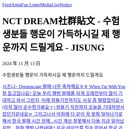
Feed
Artist
Fan Letter
Media
Live
Notice
NCT DREAM社群貼文 - 수험
생분들 행운이 가득하시길 제 행
운까지 드릴게요 - JISUNG
2024 年 11 月 13 日
수험생분들 행운이 가득하시길 제 행운까지 드릴게요
시즈니~ Dreamscape 발매 너무 축하해요ㅎㅎ When I'm With You
잘 듣고있나요? 오늘 우리 앨범 발매를 되게 오래전부터 많이 기
대하고 와서 그런지, 어제 잠들기전까지도 사실 좀 떨렸었어요ㅠ
(아직 많이 순수한가봐요ㅜ) 잠들기 직전까지 오늘을 기대하면서
잤던거같네요ㅠ 그리고나서 아침에 다 같이 꼭 맞춰 일어나기로
해서 한국 발매 시간 전에...
시간 계산 잘못해서 다들 지금 일어났
지만…하하 앨범 나왔네여!! 지금 라이브를 킬순 없어서 한국 가