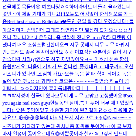
선물해준 목돌이😍 예쁘다잉ㅇㅇ
하이라이트 메들리 올라왔는데
몇번곡이 제일 기대가 되나요!!!
오늘도 어김없이 한식당으로 가는
중
Best best show in Rotterdam❤️
드림 유럽 잘 갔다 오겠습니다! 돌
아오자마자 컴백인데 그때도 당연하지만 열심히 할게요☺️☺️☺️
시
즈니 잘내나여? 비온뒤라.. 좀 쌀쌀해 졌네요 ㅠㅠ
🫣😶 티켓팅 어
땠나여 매우 조심스럽긴한데
오늘 시구 못해서 너무 너무 아쉽지
만.. 그래도 좋은 추억이었어요 ㅎㅎ 이호성선수분이랑 같이 시구
연습이랑 시타(?)연습도 하고 재밌었어요ㅋㅋ 이호성 선수 항상
응원할게요! 다음에 기회가 또 온다면..좋겠네요 ㅠ 대구까지 오신
시즈니가 있다면..조심히 가요~
오늘 녹음 할 때 힘이 되어준 녹음
실에 있던 펜..☺️☺️ 귀엽네
앙코오온~~~~~~~~
촬영중 하늘이 넘
이뻐서.. ☺️☺️
디자인이 흥미롭네
광야다ㅏㅏㅏㅏㅏㅏㅏㅏㅏㅏㅋ
ㅋㅋ
박지성이 한국에 왔다
모두에게 너무 고맙고 고생했어요💚see
you again real soon guys
한달동안 남미,북미 투어 너무 재미있었습
니다!! 좋은 추억이었고 소중한 기억이 된거같아요☺️☺️ 다음에 만
나요!!!! 😆😆😆😆
북미 마지막 도시 시카고로 ✈️✈️😌
Next~~~~~
시즈니가 기다리고 있는데 귀치니즘 따위를 못이겨??! 이 글 보자
마자 열정이 끓어오르네요
😎
이쁜곳이라 셀카 찍고싶게 만드네