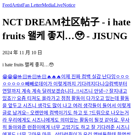
Feed
Artist
Fan Letter
Media
Live
Notice
NCT DREAM社区帖子 - i hate
fruits 왤케 좋지…🥹 - JISUNG
2024 年 11 月 10 日
i hate fruits 왤케 좋지…🥹
😁😁😁🤟🏻🤟🏻🤟🏻🔥🔥🔥
이제 진짜 컴백 실감 난다잉ㅇㅇㅇ
ㅇㅇㅇㅇㅇ
빼빼로데이가 이렇게까지 기다려지다니🤧
컴백부터
연말까지 계속 계속 달려보겠습니다..!!
시즈니 안녕~? 잘지내고
있죠?? 요즘 티져도 올라가고 점점 활동이 다가오고 있는데 활동
을 앞두고 시즈니 생각도 많이 나고 여러 생각들이 들어서 이렇게
글로 남겨요~ 오랜만에 컴백이기도 하고 또 7드림으로 나오는거
라 우리에게도 시즈니에게도 의미있는 활동이 될것 같아요. 무사
히 돌아와준 런쥔이에게 너무 고맙기도 하고 잘 기다려준 시즈니
에게도 너무 고마운 마음...
산타런쥔이가 우리 멤버들한테 한명씩