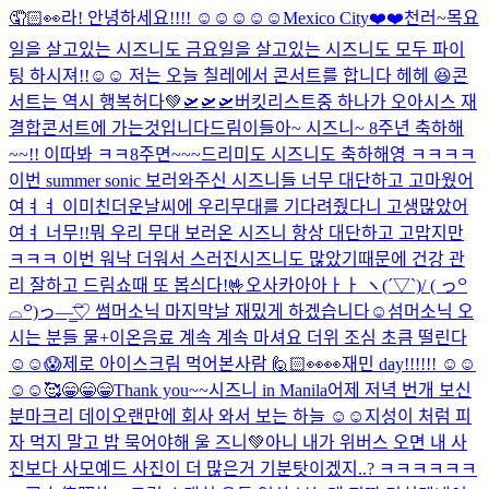
🤦🏻👀
라! 안녕하세요!!!! ☺️☺️☺️☺️☺️
Mexico City❤️❤️
천러~
목요
일을 살고있는 시즈니도 금요일을 살고있는 시즈니도 모두 파이
팅 하시져!!☺️☺️ 저는 오늘 칠레에서 콘서트를 합니다 헤헤 😆
콘
서트는 역시 행복허다💚
🛫🛫🛫
버킷리스트중 하나가 오아시스 재
결합콘서트에 가는것입니다
드림이들아~ 시즈니~ 8주년 축하해
~~!! 이따봐 ㅋㅋ
8주면~~~드리미도 시즈니도 축하해영 ㅋㅋㅋㅋ
이번 summer sonic 보러와주신 시즈니들 너무 대단하고 고마웠어
여ㅕㅕ 이미친더운날씨에 우리무대를 기다려줬다니 고생많았어
여ㅕ 너무!!뭐 우리 무대 보러온 시즈니 항상 대단하고 고맙지만
ㅋㅋㅋ 이번 워낙 더워서 스러진시즈니도 많았기때문에 건강 관
리 잘하고 드림쇼때 또 봅싀다!🤟
오사카아아ㅏㅏ ヽ(´▽`)/ ( っ꒪
⌓꒪)っ—̳͟͞͞♡ 썸머소닉 마지막날 재밌게 하겠습니다☺️
섬머소닉 오
시는 분들 물+이온음료 계속 계속 마셔요 더위 조심 초큼 떨린다
☺️☺️😱
제로 아이스크림 먹어본사람 🙋🏻
👀👀
재민 day!!!!!! ☺️☺️
☺️☺️
🥰
😁😁😁Thank you~~시즈니 in Manila
어제 저녁 번개 보신
분
마크리 데이
오랜만에 회사 와서 보는 하늘 ☺️☺️
지성이 처럼 피
자 먹지 말고 밥 묵어야해 울 즈니💚
아니 내가 위버스 오면 내 사
진보다 사모예드 사진이 더 많은거 기분탓이겠지..? ㅋㅋㅋㅋㅋㅋ