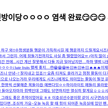
방이당ㅇㅇㅇㅇ 염색 완료😏😏😏 -
하구 와!!
수험생분들 행운이 가득하시길 제 행운까지 드릴게요
시즈니
 와서 그런지, 어제 잠들기전까지도 사실 좀 떨렸었어요ㅠ (아직 많
 전에...
시간 계산 잘못해서 다들 지금 일어났지만…하하 앨범 나왔
ㅇㅇㅇㅇ
i hate fruits 왤케 좋지…🥹
😁😁😁🤟🏻🤟🏻🤟🏻🔥🔥🔥
이제
즈니 안녕~? 잘지내고 있죠?? 요즘 티져도 올라가고 점점 활동이 
드림으로 나오는거라 우리에게도 시즈니에게도 의미있는 활동이 될것 같
 한명씩 선물해준 목돌이😍 예쁘다잉ㅇㅇ
하이라이트 메들리 올라왔는
! 돌아오자마자 컴백인데 그때도 당연하지만 열심히 할게요☺️☺️☺️
시
.. 그래도 좋은 추억이었어요 ㅎㅎ 이호성선수분이랑 같이 시구연습이
 있다면..조심히 가요~
오늘 녹음 할 때 힘이 되어준 녹음실에 있던 펜..