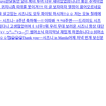
uys
한달동안 남미,북미 투어 너무 재미있었습니다!! 좋은 추억이었
귀치니즘 따위를 못이겨??! 이 글 보자마자 열정이 끓어오르네요
살고있는 시즈니도 모두 파이팅 하시져!!☺️☺️ 저는 오늘 칠레에
 시즈니~ 8주년 축하해~~!! 이따봐 ㅋㅋ
8주면~~~드리미도 시즈
줬다니 고생많았어여ㅕ 너무!!뭐 우리 무대 보러온 시즈니 항상 대단
/ ( っ꒪⌓꒪)っ—̳͟͞͞♡ 썸머소닉 마지막날 재밌게 하겠습니다☺️
섬머소
️☺️☺️
🥰
😁😁😁Thank you~~시즈니 in Manila
어제 저녁 번개 보신분