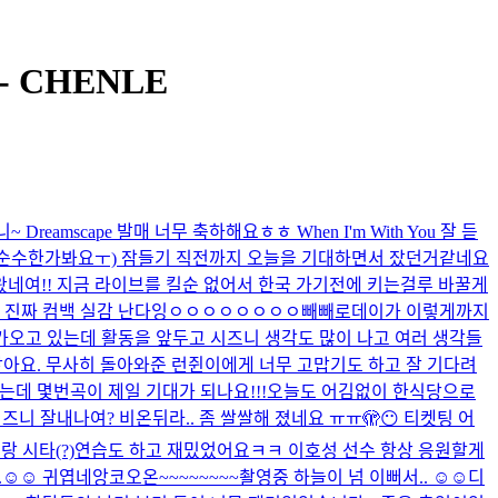
 CHENLE
~ Dreamscape 발매 너무 축하해요ㅎㅎ When I'm With You 잘 듣
이 순수한가봐요ㅜ) 잠들기 직전까지 오늘을 기대하면서 잤던거같네요
네여!! 지금 라이브를 킬순 없어서 한국 가기전에 키는걸루 바꿀게
 진짜 컴백 실감 난다잉ㅇㅇㅇㅇㅇㅇㅇㅇ
빼빼로데이가 이렇게까지
다가오고 있는데 활동을 앞두고 시즈니 생각도 많이 나고 여러 생각들
아요. 무사히 돌아와준 런쥔이에게 너무 고맙기도 하고 잘 기다려
데 몇번곡이 제일 기대가 되나요!!!
오늘도 어김없이 한식당으로
즈니 잘내나여? 비온뒤라.. 좀 쌀쌀해 졌네요 ㅠㅠ
🫣😶 티켓팅 어
랑 시타(?)연습도 하고 재밌었어요ㅋㅋ 이호성 선수 항상 응원할게
☺️☺️ 귀엽네
앙코오온~~~~~~~~
촬영중 하늘이 넘 이뻐서.. ☺️☺️
디