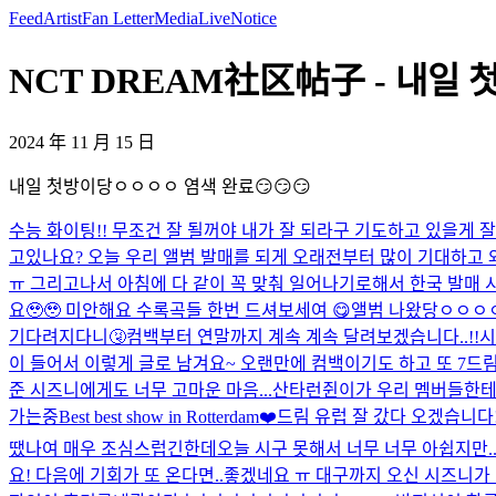
Feed
Artist
Fan Letter
Media
Live
Notice
NCT DREAM社区帖子 - 내일 첫
2024 年 11 月 15 日
내일 첫방이당ㅇㅇㅇㅇ 염색 완료😏😏😏
수능 화이팅!! 무조건 잘 될꺼야 내가 잘 되라구 기도하고 있을게 잘 
고있나요? 오늘 우리 앨범 발매를 되게 오래전부터 많이 기대하고
ㅠ 그리고나서 아침에 다 같이 꼭 맞춰 일어나기로해서 한국 발매 시간
요🥹🥹 미안해요 수록곡들 한번 드셔보세여 😋
앨범 나왔당ㅇㅇㅇ
기다려지다니🤧
컴백부터 연말까지 계속 계속 달려보겠습니다..!!
시
이 들어서 이렇게 글로 남겨요~ 오랜만에 컴백이기도 하고 또 7
준 시즈니에게도 너무 고마운 마음...
산타런쥔이가 우리 멤버들한테
가는중
Best best show in Rotterdam❤️
드림 유럽 잘 갔다 오겠습니다
땠나여 매우 조심스럽긴한데
오늘 시구 못해서 너무 너무 아쉽지만
요! 다음에 기회가 또 온다면..좋겠네요 ㅠ 대구까지 오신 시즈니가