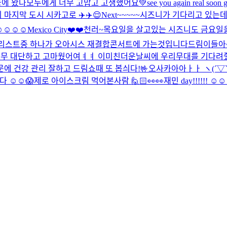
에 왔다
모두에게 너무 고맙고 고생했어요💚see you again real soon g
 마지막 도시 시카고로 ✈️✈️😌
Next~~~~~
시즈니가 기다리고 있는데 
️☺️☺️☺️
Mexico City❤️❤️
천러~
목요일을 살고있는 시즈니도 금요일을 
리스트중 하나가 오아시스 재결합콘서트에 가는것입니다
드림이들아~
즈니들 너무 대단하고 고마웠어여ㅕㅕ 이미친더운날씨에 우리무대를 기다려
 건강 관리 잘하고 드림쇼때 또 봅싀다!🤟
오사카아아ㅏㅏ ヽ(´▽`)
☺️☺️😱
제로 아이스크림 먹어본사람 🙋🏻
👀👀
재민 day!!!!!! ☺️☺