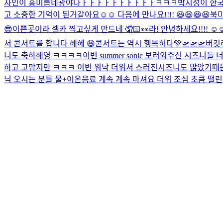
자인이 흥미롭네
광야다ㅏㅏㅏㅏㅏㅏㅏㅏㅏㅏㅋㅋㅋ
박지성이 한국
고 소중한 기억이 된거같아요☺️☺️ 다음에 만나요!!!! 😆😆😆😆
북미
😎
이쁜곳이라 셀카 찍고싶게 만드네 🤦🏻👀
라! 안녕하세요!!!! ☺️☺
서 콘서트를 합니다 헤헤 😆
콘서트는 역시 행복허다💚
🛫🛫🛫
버킷
니도 축하해영 ㅋㅋㅋㅋ
이번 summer sonic 보러와주신 시
하고 고맙지만 ㅋㅋㅋ 이번 워낙 더워서 스러진시즈니도 많았기때문에
닉 오시는 분들 물+이온음료 계속 계속 마셔요 더위 조심 초큼 떨린다 