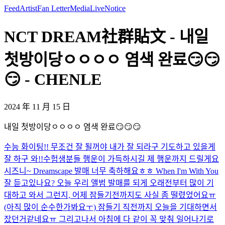
Feed
Artist
Fan Letter
Media
Live
Notice
NCT DREAM社群貼文 - 내일
첫방이당ㅇㅇㅇㅇ 염색 완료😏😏
😏 - CHENLE
2024 年 11 月 15 日
내일 첫방이당ㅇㅇㅇㅇ 염색 완료😏😏😏
수능 화이팅!! 무조건 잘 될꺼야 내가 잘 되라구 기도하고 있을게
잘 하구 와!!
수험생분들 행운이 가득하시길 제 행운까지 드릴게요
시즈니~ Dreamscape 발매 너무 축하해요ㅎㅎ When I'm With You
잘 듣고있나요? 오늘 우리 앨범 발매를 되게 오래전부터 많이 기
대하고 와서 그런지, 어제 잠들기전까지도 사실 좀 떨렸었어요ㅠ
(아직 많이 순수한가봐요ㅜ) 잠들기 직전까지 오늘을 기대하면서
잤던거같네요ㅠ 그리고나서 아침에 다 같이 꼭 맞춰 일어나기로