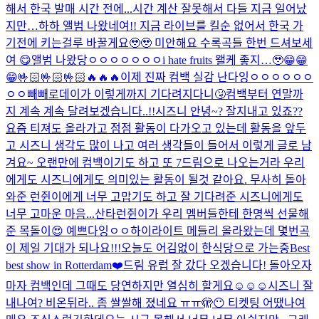
해서 한국 발매 시간 전에...
시간 계산 잘못해서 다들 지금 일어났
지만…하하 앨범 나왔네여!! 지금 라이브를 킬순 없어서 한국 가
기전에 키는걸루 바꿀게요🥹🥹 미안해요 수록곡들 한번 드셔보세
여 😋
앨범 나왔당ㅇㅇㅇㅇㅇㅇㅇ
i hate fruits 왤케 좋지…🥹
😁😁
😁🤟🏻🤟🏻🤟🏻🔥🔥🔥
이제 진짜 컴백 실감 난다잉ㅇㅇㅇㅇㅇㅇ
ㅇㅇ
빼빼로데이가 이렇게까지 기다려지다니🤧
컴백부터 연말까
지 계속 계속 달려보겠습니다..!!
시즈니 안녕~? 잘지내고 있죠??
요즘 티져도 올라가고 점점 활동이 다가오고 있는데 활동을 앞두
고 시즈니 생각도 많이 나고 여러 생각들이 들어서 이렇게 글로 남
겨요~ 오랜만에 컴백이기도 하고 또 7드림으로 나오는거라 우리
에게도 시즈니에게도 의미있는 활동이 될것 같아요. 무사히 돌아
와준 런쥔이에게 너무 고맙기도 하고 잘 기다려준 시즈니에게도
너무 고마운 마음...
산타런쥔이가 우리 멤버들한테 한명씩 선물해
준 목돌이😍 예쁘다잉ㅇㅇ
하이라이트 메들리 올라왔는데 몇번곡
이 제일 기대가 되나요!!!
오늘도 어김없이 한식당으로 가는중
Best
best show in Rotterdam❤️
드림 유럽 잘 갔다 오겠습니다! 돌아오자
마자 컴백인데 그때도 당연하지만 열심히 할게요☺️☺️☺️
시즈니 잘
내나여? 비온뒤라.. 좀 쌀쌀해 졌네요 ㅠㅠ
🫣😶 티켓팅 어땠나여