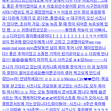
매우 조심스럽긴한데
오늘 시구 못해서 너무 너무 아쉽지만.. 그래
도 좋은 추억이었어요 ㅎㅎ 이호성선수분이랑 같이 시구연습이랑
시타(?)연습도 하고 재밌었어요ㅋㅋ 이호성 선수 항상 응원할게
요! 다음에 기회가 또 온다면..좋겠네요 ㅠ 대구까지 오신 시즈니
가 있다면..조심히 가요~
오늘 녹음 할 때 힘이 되어준 녹음실에 있
던 펜..☺️☺️ 귀엽네
앙코오온~~~~~~~~
촬영중 하늘이 넘 이뻐서..
☺️☺️
디자인이 흥미롭네
광야다ㅏㅏㅏㅏㅏㅏㅏㅏㅏㅏㅋㅋㅋ
박지
성이 한국에 왔다
모두에게 너무 고맙고 고생했어요💚see you
again real soon guys
한달동안 남미,북미 투어 너무 재미있었습니
다!! 좋은 추억이었고 소중한 기억이 된거같아요☺️☺️ 다음에 만나
요!!!! 😆😆😆😆
북미 마지막 도시 시카고로 ✈️✈️😌
Next~~~~~
시
즈니가 기다리고 있는데 귀치니즘 따위를 못이겨??! 이 글 보자마
자 열정이 끓어오르네요
😎
이쁜곳이라 셀카 찍고싶게 만드네
🤦🏻👀
라! 안녕하세요!!!! ☺️☺️☺️☺️☺️
Mexico City❤️❤️
천러~
목요
일을 살고있는 시즈니도 금요일을 살고있는 시즈니도 모두 파이
팅 하시져!!☺️☺️ 저는 오늘 칠레에서 콘서트를 합니다 헤헤 😆
콘
서트는 역시 행복허다💚
🛫🛫🛫
버킷리스트중 하나가 오아시스 재
결합콘서트에 가는것입니다
드림이들아~ 시즈니~ 8주년 축하해
~~!! 이따봐 ㅋㅋ
8주면~~~드리미도 시즈니도 축하해영 ㅋㅋㅋㅋ