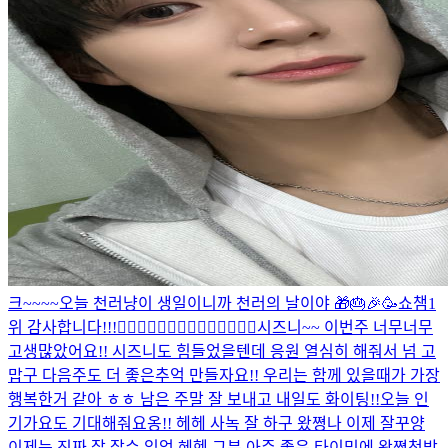
크~~~~
오늘 천러냥이 생일이니까 천러의 날이야 🎁🎂🎉🥳
쇼챔1
위 감사합니다!!!🙂‍↕️🙂‍↕️🙂‍↕️🙂‍↕️🙂‍↕️🙂‍↕️🙂‍↕️
시즈니~~ 이번주 너무너무
고생많았어요!! 시즈니도 힘들었을텐데 응원 열심히 해줘서 넘 고
맙구 다음주도 더 좋은추억 만들자요!! 우리는 함께 있을때가 가장
행복한거 같아 ㅎㅎ 남은 주말 잘 보내고 내일도 화이팅!!
오늘 인
기가요도 기대해줘요옹!! 헤헤 사녹 잘 하구 왔쪙
나 이제 잘꾸양
이제는 진짜 잘 잘수 있엉 헤헷 그분 아주 좋은 타이밍에 왔쪙
첫방