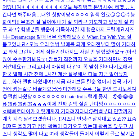
어땠나여ㅕㅕㅕㅕㅕㅕㅕㅕㅕ
오늘 뮤직뱅크 본방사수! 헤헿… 시
간나면 봐주때욤…
내일 첫방이당ㅇㅇㅇㅇ 염색 완료😏😏😏
수능
화이팅!! 무조건 잘 될꺼야 내가 잘 되라구 기도하고 있을게 잘 하
구 와!!
수험생분들 행운이 가득하시길 제 행운까지 드릴게요
시즈
니~ Dreamscape 발매 너무 축하해요ㅎㅎ When I'm With You 잘
듣고있나요? 오늘 우리 앨범 발매를 되게 오래전부터 많이 기대하
고 와서 그런지, 어제 잠들기전까지도 사실 좀 떨렸었어요ㅠ (아직
많이 순수한가봐요ㅜ) 잠들기 직전까지 오늘을 기대하면서 잤던
거같네요ㅠ 그리고나서 아침에 다 같이 꼭 맞춰 일어나기로해서
한국 발매 시간 전에...
시간 계산 잘못해서 다들 지금 일어났지
만…하하 앨범 나왔네여!! 지금 라이브를 킬순 없어서 한국 가기
전에 키는걸루 바꿀게요🥹🥹 미안해요 수록곡들 한번 드셔보세여
😋
앨범 나왔당ㅇㅇㅇㅇㅇㅇㅇ
i hate fruits 왤케 좋지…🥹
😁😁😁
🤟🏻🤟🏻🤟🏻🔥🔥🔥
이제 진짜 컴백 실감 난다잉ㅇㅇㅇㅇㅇㅇㅇ
ㅇ
빼빼로데이가 이렇게까지 기다려지다니🤧
컴백부터 연말까지
계속 계속 달려보겠습니다..!!
시즈니 안녕~? 잘지내고 있죠?? 요즘
티져도 올라가고 점점 활동이 다가오고 있는데 활동을 앞두고 시
즈니 생각도 많이 나고 여러 생각들이 들어서 이렇게 글로 남겨요