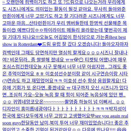
~ 오랜만에 컴백이기도 하고 또 7드림으로 나오는거라 우리에게
도 시즈니에게도 의미있는 활동이 될것 같아요. 무사히 돌아와준
런쥔이에게 너무 고맙기도 하고 잘 기다려준 시즈니에게도 너무
고마운 마음...
산타런쥔이가 우리 멤버들한테 한명씩 선물해준 목
돌이😍 예쁘다잉ㅇㅇ
하이라이트 메들리 올라왔는데 몇번곡이 제
일 기대가 되나요!!!
오늘도 어김없이 한식당으로 가는중
Best best
show in Rotterdam❤️
드림 유럽 잘 갔다 오겠습니다! 돌아오자마자
컴백인데 그때도 당연하지만 열심히 할게요☺️☺️☺️
시즈니 잘내나
여? 비온뒤라.. 좀 쌀쌀해 졌네요 ㅠㅠ
🫣😶 티켓팅 어땠나여 매우
조심스럽긴한데
오늘 시구 못해서 너무 너무 아쉽지만.. 그래도 좋
은 추억이었어요 ㅎㅎ 이호성선수분이랑 같이 시구연습이랑 시타
(?)연습도 하고 재밌었어요ㅋㅋ 이호성 선수 항상 응원할게요! 다
음에 기회가 또 온다면..좋겠네요 ㅠ 대구까지 오신 시즈니가 있다
면..조심히 가요~
오늘 녹음 할 때 힘이 되어준 녹음실에 있던 펜..
☺️☺️ 귀엽네
앙코오온~~~~~~~~
촬영중 하늘이 넘 이뻐서.. ☺️☺️
디자인이 흥미롭네
광야다ㅏㅏㅏㅏㅏㅏㅏㅏㅏㅏㅋㅋㅋ
박지성이
한국에 왔다
모두에게 너무 고맙고 고생했어요💚see you again real
soon guys
한달동안 남미,북미 투어 너무 재미있었습니다!! 좋은 추
억이었고 소중한 기억이 된거같아요☺️☺️ 다음에 만나요!!!! 😆😆