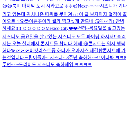
😆😆
북미 마지막 도시 시카고로 ✈️✈️😌
Next~~~~~
시즈니가 기다
리고 있는데 귀치니즘 따위를 못이겨??! 이 글 보자마자 열정이 끓
어오르네요
😎
이쁜곳이라 셀카 찍고싶게 만드네 🤦🏻👀
라! 안녕
하세요!!!! ☺️☺️☺️☺️☺️
Mexico City❤️❤️
천러~
목요일을 살고있는
시즈니도 금요일을 살고있는 시즈니도 모두 파이팅 하시져!!☺️☺️
저는 오늘 칠레에서 콘서트를 합니다 헤헤 😆
콘서트는 역시 행복
허다💚
🛫🛫🛫
버킷리스트중 하나가 오아시스 재결합콘서트에 가
는것입니다
드림이들아~ 시즈니~ 8주년 축하해~~!! 이따봐 ㅋㅋ
8
주면~~~드리미도 시즈니도 축하해영 ㅋㅋㅋㅋ