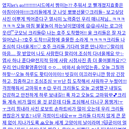
였지
let’s go!!!!!!!!!
시드에서 쩡이는?? 추워서 코 빨개졌지효
좋은
아침이야아!!!!
크리들에게 굿 나잇 뽀뽀
선물🤍
크리들~ 보고싶당
사진 이뿌게 찍어준다구 열시미 노력중인 우리 매니져님.. ㅋㅋㅋ
ㅋㅋㅋ 오늘 마침 불꽃놀이 하는날이였데에 😜😜
샤샤는 로그아
웃😴
굿모닝 크리들🤭 나는 호주 도착했어!! 울 크리들은 잘 자고
일어났나~?
호주 도착!!!
공항에 출몰한 소라게 ㅋㅋㅋㅋ
크리들 나
조심히 다녀올게!!♡ 호주 크리들 기다려 얼른 만나쟈!!♡
할리의
마음.... 잘 받았어 나도 사랑한다 할리야.
조심히 다녀올께요 💛✨
엽사 하나 푼다🫣
전지적 뒤에 사람 시점
사진 좀 더 풀어볼까요?🤍
우리 언니랑
촬영중인데 ㅇㅇ… 비와서 숨어있는중.. 오늘 그칠까
하핳^^
오늘 하루도 홧티이이이!! 빗길이 미끄러우니깐 항상 긴장
하고, 집중하고!! 조심조심 ㅠㅠ
난 집 도착해서 샤워하구 누웠어!!!
걱정해줘서 고마워ㅎㅎ😉 우리 크리들도 오늘 고생했구 내일도
건강하고 안전하게 하루 보내길!! 푹 자고 오늘도 고마워💜💕
크리
들 계속 비가 많이 올 것 같은데 다들 조심해서 다니구 몸챙겨!ㅜ
ㅜ
크리 힘내라 사진 로보트 손하트
비가 많이 오는데 우리 크리들
괜찮은거 맞죠? 너무 걱정이드네요ㅠㅠ 크리들 다치치 않게 큰 문
제 없이 지나가도록 🙏
오늘 세계 고양이의 날이라며 ?🐱
곧이야 얼