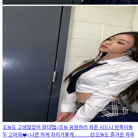
오늘도 고생많았어 잘댜🥰 (오늘 응원하러 와준 시드니 반쪽이들
두 고마워❤️) 나른 하게 자러가볼게……….😌
오늘도 즐거운 하루