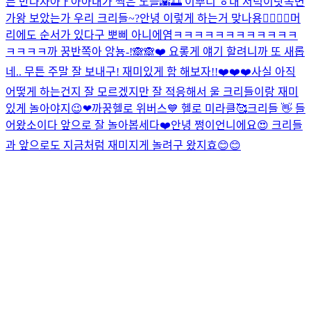
른 만나자아ㅏ아아
내가 찍은 노을🌇🌅 이뿌디 ㅎ
내 저녁이닷
복면
가왕 보았는가 우리 크리들~?
안녕 이렇게 하는거 맞나용👉🏻👈🏻
머
리에도 순서가 있다구 뽀삐 아니에염
ㅋㅋㅋㅋㅋㅋㅋㅋㅋㅋㅋㅋ
ㅋㅋㅋㅋ
까 꿍
반쪽아 앙뇽-!🙈🙈❤️ 요롷게 얘기 할려니까 또 새롭
네.. 무튼 주말 잘 보내구! 재미있게 함 해보자!!❤️❤️❤️
사실 아직
어떻게 하는건지 잘 모르겠지만 잘 적응해서 울 크리들이랑 재미
있게 놀아야지😉❤
까꿍
헬로 위버스💙 헬로 미라클🥰
크리들 👋 들
어왔소이다 앞으로 잘 놀아봅세다❤️
안녕 쩡이언니에요😍 크리들
과 앞으로도 지금처럼 재미지게 놀려구 왔지효😊😊