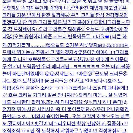
오늘 하루 잘 보내고 있나아~? 나는 오늘 푹 쉬고 할 일 끝냈어! 피
곤할까봐 걱정해주던데 걱정마 나 공연 완전 재밌게 하고왔구우
크리들 기운 받아서 완전 말짱해🤭 우리 크리들 항상 건강했으면
좋겠구 밥 안 먹은 크리들 얼른 밥먹고 푹쉬어!!♡
함냐
크리들 ~ 한
국 잘 도착했어요! 우리 크리들은 뭐해용🤍
오늘도 고생많았어 잘
댜🥰 (오늘 응원하러 와준 시드니 반쪽이들두 고마워❤️) 나른 하
게 자러가볼게……….😌
오늘도 즐거운 하루였지
let’s go!!!!!!!!!
시
드에서 쩡이는?? 추워서 코 빨개졌지효
좋은아침이야아!!!!
크리들
에게 굿 나잇 뽀뽀
선물🤍
크리들~ 보고싶당
사진 이뿌게 찍어준다
구 열시미 노력중인 우리 매니져님.. ㅋㅋㅋㅋㅋㅋ 오늘 마침 불꽃
놀이 하는날이였데에 😜😜
샤샤는 로그아웃😴
굿모닝 크리들🤭
나는 호주 도착했어!! 울 크리들은 잘 자고 일어났나~?
호주 도
착!!!
공항에 출몰한 소라게 ㅋㅋㅋㅋ
크리들 나 조심히 다녀올게!!
♡ 호주 크리들 기다려 얼른 만나쟈!!♡
할리의 마음.... 잘 받았어
나도 사랑한다 할리야.
조심히 다녀올께요 💛✨
엽사 하나 푼다🫣
전지적 뒤에 사람 시점
사진 좀 더 풀어볼까요?🤍
우리 언니랑
촬영
중인데 ㅇㅇ… 비와서 숨어있는중.. 오늘 그칠까 하핳^^
오늘 하루
도 홧티이이이!! 빗길이 미끄러우니깐 항상 긴장하고, 집중하고!!
조심조심 ㅠㅠ
난 집 도착해서 샤워하구 누웠어!!! 걱정해줘서 고