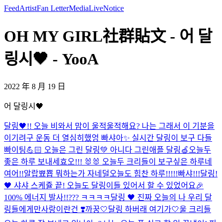
Feed
Artist
Fan Letter
Media
Live
Notice
OH MY GIRL社群貼文 - 어 달
링시🖤 - YooA
2022 年 8 月 19 日
어 달링시🖤
달링🖤!! 오늘 비와서 맘이 울적울적해요? 나는 그래서 이 기분을
이기려구 운동 더 열심히했엉 빠샤아✨ 실시간 달링이 보구 다들
빠이팅💪🏻 오늘은 그린 달링💚 아니다 그린애플 달링🍏
오늘두
좋은 하루 보내세효오!!! 🐰🐰 오늘두 크리들이 보구싶은 하루네
여어!!
알랍뾰뿁 뭐하는가 자네덜
오늘도 힘찬 하루!!!!!빠샤!!!
달링!
🖤 샤샤 스케쥴 끝! 오늘도 달링이들 있어서 할 수 있었어요🎉
100% 에너지 발사!!
??? ㅋㅋㅋㅋ
달링 🖤 진짜 오늘의 나 우리 달
링들에게만
사랑이란건 ❣️
까꿍🤍
달링 하버래 여기가🤍
울 크리들