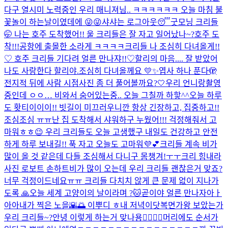
다구 열시미 노력중인 우리 매니져님.. ㅋㅋㅋㅋㅋㅋ 오늘 마침 불
꽃놀이 하는날이였데에 😜😜
샤샤는 로그아웃😴
굿모닝 크리들
🤭 나는 호주 도착했어!! 울 크리들은 잘 자고 일어났나~?
호주 도
착!!!
공항에 출몰한 소라게 ㅋㅋㅋㅋ
크리들 나 조심히 다녀올게!!
♡ 호주 크리들 기다려 얼른 만나쟈!!♡
할리의 마음.... 잘 받았어
나도 사랑한다 할리야.
조심히 다녀올께요 💛✨
엽사 하나 푼다🫣
전지적 뒤에 사람 시점
사진 좀 더 풀어볼까요?🤍
우리 언니랑
촬영
중인데 ㅇㅇ… 비와서 숨어있는중.. 오늘 그칠까 하핳^^
오늘 하루
도 홧티이이이!! 빗길이 미끄러우니깐 항상 긴장하고, 집중하고!!
조심조심 ㅠㅠ
난 집 도착해서 샤워하구 누웠어!!! 걱정해줘서 고
마워ㅎㅎ😉 우리 크리들도 오늘 고생했구 내일도 건강하고 안전
하게 하루 보내길!! 푹 자고 오늘도 고마워💜💕
크리들 계속 비가
많이 올 것 같은데 다들 조심해서 다니구 몸챙겨!ㅜㅜ
크리 힘내라
사진 로보트 손하트
비가 많이 오는데 우리 크리들 괜찮은거 맞죠?
너무 걱정이드네요ㅠㅠ 크리들 다치치 않게 큰 문제 없이 지나가
도록 🙏
오늘 세계 고양이의 날이라며 ?🐱
곧이야 얼른 만나자아ㅏ
아아
내가 찍은 노을🌇🌅 이뿌디 ㅎ
내 저녁이닷
복면가왕 보았는가
우리 크리들~?
안녕 이렇게 하는거 맞나용👉🏻👈🏻
머리에도 순서가