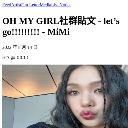
Feed
Artist
Fan Letter
Media
Live
Notice
OH MY GIRL社群貼文 - let’s
go!!!!!!!!! - MiMi
2022 年 8 月 14 日
let’s go!!!!!!!!!