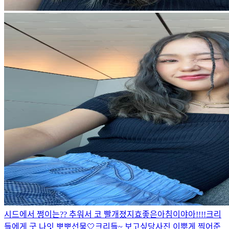
시드에서 쩡이는?? 추워서 코 빨개졌지효
좋은아침이야아!!!!
크리
들에게 굿 나잇 뽀뽀
선물🤍
크리들~ 보고싶당
사진 이뿌게 찍어준