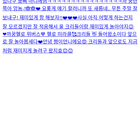
있다구 뽀삐 아니에염
ㅋㅋㅋㅋㅋㅋㅋㅋㅋㅋㅋㅋㅋㅋㅋㅋ
까 꿍
반
쪽아 앙뇽-!🙈🙈❤️ 요롷게 얘기 할려니까 또 새롭네.. 무튼 주말 잘
보내구! 재미있게 함 해보자!!❤️❤️❤️
사실 아직 어떻게 하는건지
잘 모르겠지만 잘 적응해서 울 크리들이랑 재미있게 놀아야지😉
❤
까꿍
헬로 위버스💙 헬로 미라클🥰
크리들 👋 들어왔소이다 앞으
로 잘 놀아봅세다❤️
안녕 쩡이언니에요😍 크리들과 앞으로도 지금
처럼 재미지게 놀려구 왔지효😊😊