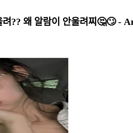
려?? 왜 알람이 안울려찌🤔🙄 - Ar