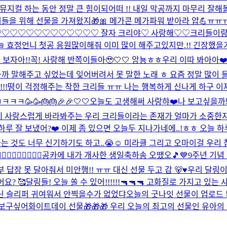
뮤지컬 하는 동안 정말 큰 힘이되어떠 !! 내일 막공까지 마무리 잘해
들을 위해 선물을 가져왔지🎁🎀 메가콘 메가파워 받아라 얍💪
ㅠㅠ
..♡♡♡♡♡♡♡♡♡♡♡♡♡ 잘자 크리야♡ 사랑해♡♡
크리들이랑
 오늘 효정언니 첫공 응원많이해줘 이미 많이 해주고있지만.!! 긴장했
보자아!!꼭! 사랑해 반쪽이들아🥹🤍🤍 앙뇽ㅎㅎ
우리 이따 봐아아❤️ se
까 말해주고 싶었는데 잊어버려서 못 말한 노래 ㅎ 요즘 정말 많이 들
!!
뗭이 걱정해주는 착한 크리들 ㅠㅠ 나는 행복하게 신나게 하구 이제
ㅋ🥳🥳🎂🎂🎉🎉🤍🤍
오늘도 고생해써 사랑햐❤️
나 보고싶을까봐
 사랑스럽게 바라봐주는 우리 크리들이라는 존재가 얼마가 소중한지 
하루 잘 보냈어?❤️ 이제 좀 있으면 오늘두 지나가네에..!ㅎㅎ 오늘
것도 너무 신기하기도 하고..😭☺️ 미라클 그리고 오마이걸 우리 
‍♀️🙋🏻‍♀️
공카에 내가 개사한 생일축하송 오땠오🎵💙
9주년 기념
부 답장 못 달아줘서 미안행!! ㅠㅠ 대신 선물 두고 감 🐻♥️
우리 달링이들
요? 🥰
달링들! 오늘 쏠 수 있어!!!!!!🔫🔫🔫 고화질로 가지고 있
닌 슬리퍼 귀여워서 안찍을수가 없었댜
오늘의 굿나잇 선물이 업로드
 보구싶어
화이트데이 선물🎁🎁🎁 우리 오늘의 최고의 선물인 유아의 