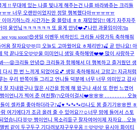
볼게 !! 무대에 있는 나를 빛나게 해주는건 나를 바라봐쥬는 크리들
ㅠㅠㅠ 너무 오랜만이었지만 정말 행복했다아ㅠㅠㅠㅠㅠ
 이야기하느라 시간가는 줄 몰랐네 ㅎㅎ 재밌었당!! 얘기 자주자주
을거야 울언닠ㅋㅋㅋㅋㅋㅋ 또 올게 안녕❤️💕
나만 과몰입이야?
In
e you soon!😍
생일 이벤뚜 비하인드 크리들 사랑가득 축하해줘
어용 잘자요🩷🫶🏻 오늘도 고마웠어요 ㅎ
체리반3🍒 곧 만나요! 아
 막 끝나또오🩷🩷
울 미미언니 생일 축하해앵❤️❤️ 많이 사랑하구
~~😝
크리들 안녕😊 크리들과 함께해서 더 행복하고 즐거웠던 생
다시 한 번 느끼게 되었어요💕 생일 축하해줘서 고맙고! 지금처럼
 하루는 우리 반쪽이들 그리고 언니들 덕분에 너무 너무 의미있고 감사
참 잘 지내왔구나 많은 시간을 함께 해 왔구나 새삼 또 한번 느꼈어
 쩡이언니가 찍어 준 여친짤(?)
오마이걸시❤️
🌸🌸🌸 . . . . . . . . . 오늘
이 셀카를 좋아하더라구?🍒♥️ 🐾🐾🐾😽
나도 봄 즐기기🌸🌸
짠 ㅎ
는 사람 여기에다가 조금 올려 줄 수 있어요??☺️너무 맘에 들어서 스토
 되었습니다🐰🩷 쩡이언니 목소리듣구 잘자여어
이제 자자요…
오늘
앨범 같이 두구두구 기다려보쟈구우우웅 !! 🩷🩷🩷 유시아 화이티