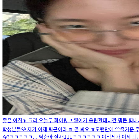
좋은 아침☀️ 크리 오늘두 화이팅 !! 쩡이가 응원할테니깐 뭐든 힘내서
학생분들🤭 제가 이제 퇴근이라 ㅎ 곧 뵈요 ㅎ오랜만에 🤍
즐거운 주
쥬?
ㅋㅋㅋㅋㅋ… 딱충아 잘자🤦🏻‍♀️
ㅋㅋㅋㅋㅋㅋ 야식
제가 이제 퇴