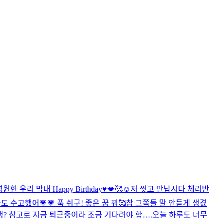
원한 우리 막내 Happy Birthday♥️💋🥰☺️
저 씻고 만납시다 체리반
도 수고했어💗💗 푹 쉬구! 좋은 꿈 꿔🥰
참 그쪽들 말 안듣게 생겼
생? 참고로 지금 퇴근중이라 조금 기다려야 함….
오늘 하루도 너무