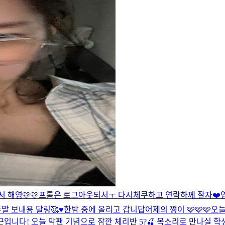
 해영🩷🩷
프롬은 로그아웃되서ㅜ 다시체쿠하고 연락하께 잘자❤️
영
말 보내용 달링🥰♥️
한밤 중에 올리고 갑니답
어제의 쩡이 🩷🩷🩷
오늘
근입니다! 오늘 막팬 기념으로 잠깐 체리반 5?🍒 목소리로 만나실 학