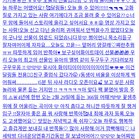
기기🌸🌸
짠 ㅎㅎ🩵 오늘의 선물입니당 ☺️ 맘에 들어욤?💐
💐🤍 오
늘 하루는 어땠어요? 🥰
달링들! 오늘 쏠 수 있어!!!!!!🔫🔫🔫 고화
질로 가지고 있는 사람 여기에다가 조금 올려 줄 수 있어요??☺️너
무 맘에 들어서 스토리에 올리고 싶어서요 ㅎㅎ😝 영상 가지고 있
는 사람!
오늘 신고 다닌 슬리퍼 귀여워서 안찍을수가 없었댜
오늘
의 굿나잇 선물이 업로드 되었습니다🐰🩷 쩡이언니 목소리듣구
잘자여어
이제 자자요…
오늘도 끄읕>< 앞머리 양갈레♡
쨔란
추웡
ㅠㅠ 따뜻하게 입어 반쪽아♥️ 보구싶어
화이트데이 선물🎁🎁🎁 우
리 오늘의 최고의 선물인 유아의 앨범 같이 두구두구 기다려보쟈
구우우웅 !! 🩷🩷🩷 유시아 화이티이이이이이이이잉
💋💋💋 이건
달링들 전용❤️‍🔥
친구 졸업식 갔다가🤭 (동생이 비율을 이상하게 찍
어줘써………….)
5분 뒤 샤샤 라디오 오픈이요🍒 보고 싶은 사람
놀러와 물론 듣는 거지만 !! ㅋㅋㅋㅋㅋ아 맞다 팩 붙였어 발음 주
의 ⚠️🚨
4년에 한번 오는 2월 29일에 듣는 366일 어때?🩵🩵 꽃샘추
위에 잘 어울리는 곡이야 🩷 아직 춥다고 하니깐 따듯하게 잘 챙겨
입구 !!
잘자아 좋은 꿈 꿔 사랑해 반쪽아🥰
내 최애 과자 등록.
오늘
도 고생했어요♡ 맛있는 저녁먹고 푹 쉬쟈♡
오늘 하루도 행복하
고 즐겁게만 보내길 내 반쪽들🤍 많이 사랑해.
이거 깜빡해띠♡ 나
세탁방 다녀온당
연휴기간동안 잘 보냈어어어?? 🩷🩷🩷 늦어찌만