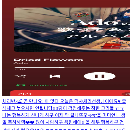
체리반3🍒 곧 만나요! 아 맞다 오늘은 덮샤체리선생님이에요♥️ 출
석체크 늦으시면 안됩니당!!!!
뗭이 걱정해주는 착한 크리들 ㅠㅠ
나는 행복하게 신나게 하구 이제 막 끝나또오🩷🩷
울 미미언니 생
일 축하해앵❤️❤️ 많이 사랑하구 응원해애!! 올 해두 행복하구 건