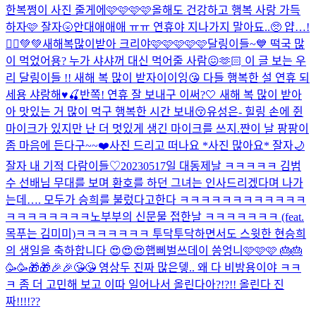
한복쩡이 사진 줄게에🩷🩷🩷🩷
올해도 건강하고 행복 사랑 가득
하자🩷 잘자🌝
안대애애애 ㅠㅠ 연휴야 지나가지 말아됴..🥺 얍…!
🧚‍♀️💚💚
새해복많이받아 크리야🩷🩷🩷🩷🩷
달링이들~💙 떡국 많
이 먹었어용? 누가 샤샤꺼 대신 먹어줄 사람😖🫶🏻 이 글 보는 우
리 달링이들 !! 새해 복 많이 받자이이잉😘 다들 행복한 설 연휴 되
세용 샤랑해♥️🍒
반쪽! 연휴 잘 보내구 이써?🤍 새해 복 많이 받아
아 맛있는 거 많이 먹구 행복한 시간 보내😚
유성은- 힐링 손에 쥔
마이크가 있지만 난 더 멋있게 생긴 마이크를 쓰지.
쨘
이 날 팡팡이
좀 마음에 든다구~~❤️
사진 드리고 떠나요 *사진 많아요* 잘자🌙
잘자 내 기적 다람이들♡
20230517일 대동제날 ㅋㅋㅋㅋㅋ 김범
수 선배님 무대를 보며 환호를 하던 그녀는 인사드리겠다며 나가
는데…. 모두가 승희를 불렀다고한다 ㅋㅋㅋㅋㅋㅋㅋㅋㅋㅋㅋㅋ
ㅋㅋㅋㅋㅋㅋㅋㅋ
노부부의 신문물 접한날 ㅋㅋㅋㅋㅋㅋㅋ (feat.
목푸는 김미미)
ㅋㅋㅋㅋㅋㅋㅋ 투닥투닥하면서도 스윗한 현승희
의 생일을 축하합니다 😍😍😍
햅삐벌쓰데이 씅엉니🩷🩷🩷 🎂🎂
🥳🥳🎁🎁🎉🎉😘😘 영상두 진짜 많은뎋.. 왜 다 비방용이야 ㅋㅋ
ㅋ 좀 더 고민해 보고 이따 일어나서 올린다아?!?!! 올린다 진
짜!!!!??