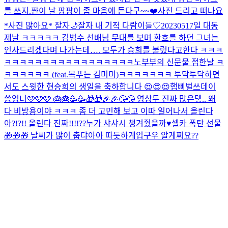
를 쓰지.
쨘
이 날 팡팡이 좀 마음에 든다구~~❤️
사진 드리고 떠나요
*사진 많아요* 잘자🌙
잘자 내 기적 다람이들♡
20230517일 대동
제날 ㅋㅋㅋㅋㅋ 김범수 선배님 무대를 보며 환호를 하던 그녀는
인사드리겠다며 나가는데…. 모두가 승희를 불렀다고한다 ㅋㅋㅋ
ㅋㅋㅋㅋㅋㅋㅋㅋㅋㅋㅋㅋㅋㅋㅋㅋㅋ
노부부의 신문물 접한날 ㅋ
ㅋㅋㅋㅋㅋㅋ (feat.목푸는 김미미)
ㅋㅋㅋㅋㅋㅋㅋ 투닥투닥하면
서도 스윗한 현승희의 생일을 축하합니다 😍😍😍
햅삐벌쓰데이
씅엉니🩷🩷🩷 🎂🎂🥳🥳🎁🎁🎉🎉😘😘 영상두 진짜 많은뎋.. 왜
다 비방용이야 ㅋㅋㅋ 좀 더 고민해 보고 이따 일어나서 올린다
아?!?!! 올린다 진짜!!!!??
누가 샤샤시 챙겨줬을까♥️
셀카 폭탄 선물
🎁🎁🎁 날씨가 많이 춥댜아아 따듯하게입구우 알게찌요??