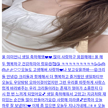
울 미미언니 생일 축하해앵❤️❤️ 많이 사랑하구 응원해애!! 올 해
두 행복하구 건강하자아 럽유😍🥰😘 ㅋㅋㅋㅋㅋㅋㅋㅋㅋ🥳🥳🎂
🎂🎉🎉🤍🤍
오늘도 고생해써 사랑햐❤️
나 보고싶을까봐~~😝
크리
들 안녕😊 크리들과 함께해서 더 행복하고 즐거웠던 생일파티🎊
오늘도 우당탕탕 오마이걸이었지만 그런 우리를 따뜻하게 사랑스
럽게 바라봐주는 우리 크리들이라는 존재가 얼마가 소중한지 다
시 한 번 느끼게 되었어요💕 생일 축하해줘서 고맙고! 지금처럼 재
미있는 순간들 많이 만들어가요😊 사랑해 미라클💕
반쪽아 오늘
하루 잘 보냈어?❤️ 이제 좀 있으면 오늘두 지나가네에..!ㅎㅎ 오늘