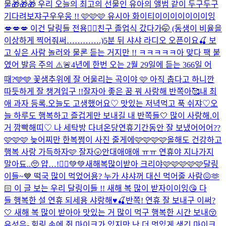
물🎁🎁🎁 우리 오늘의 최고의 선물인 유아의 앨범 같이 두구두구
기다려보쟈구우우웅 !! 🩷🩷🩷 유시아 화이티이이이이이이이잉
💋💋💋 이건 달링들 전용❤️‍🔥
친구 졸업식 갔다가🤭 (동생이 비율을
이상하게 찍어줘써………….)
5분 뒤 샤샤 라디오 오픈이요🍒 보
고 싶은 사람 놀러와 물론 듣는 거지만 !! ㅋㅋㅋㅋㅋ아 맞다 팩 붙
였어 발음 주의 ⚠️🚨
4년에 한번 오는 2월 29일에 듣는 366일 어
때?🩵🩵 꽃샘추위에 잘 어울리는 곡이야 🩷 아직 춥다고 하니깐
따듯하게 잘 챙겨입구 !!
잘자아 좋은 꿈 꿔 사랑해 반쪽아🥰
내 최
애 과자 등록.
오늘도 고생했어요♡ 맛있는 저녁먹고 푹 쉬쟈♡
오
늘 하루도 행복하고 즐겁게만 보내길 내 반쪽들🤍 많이 사랑해.
이
거 깜빡해띠♡ 나 세탁방 다녀온당
연휴기간동안 잘 보냈어어어??
🩷🩷🩷 늦어찌만 한복쩡이 사진 줄게에🩷🩷🩷🩷
올해도 건강하고
행복 사랑 가득하자🩷 잘자🌝
안대애애애 ㅠㅠ 연휴야 지나가지
말아됴..🥺 얍…!🧚‍♀️💚💚
새해복많이받아 크리야🩷🩷🩷🩷🩷
달링
이들~💙 떡국 많이 먹었어용? 누가 샤샤꺼 대신 먹어줄 사람😖🫶
🏻 이 글 보는 우리 달링이들 !! 새해 복 많이 받자이이잉😘 다
들 행복한 설 연휴 되세용 샤랑해♥️🍒
반쪽! 연휴 잘 보내구 이써?
🤍 새해 복 많이 받아아 맛있는 거 많이 먹구 행복한 시간 보내😚
유성은- 힐링 손에 쥔 마이크가 있지만 난 더 멋있게 생긴 마이크