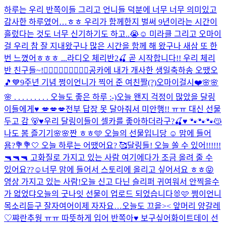
하루는 우리 반쪽이들 그리고 언니들 덕분에 너무 너무 의미있고
감사한 하루였어…ㅎㅎ 우리가 함께한지 벌써 9년이라는 시간이
흘렀다는 것도 너무 신기하기도 하고..😭☺️ 미라클 그리고 오마이
걸 우리 참 잘 지내왔구나 많은 시간을 함께 해 왔구나 새삼 또 한
번 느꼈어ㅎㅎㅎ ...
라디오 체리반2🍒 곧 시작합니다!! 우리 체리
반 친구들~!🙋🏻‍♀️🙋🏻‍♀️🙋🏻‍♀️
공카에 내가 개사한 생일축하송 오땠오
🎵💙
9주년 기념 쩡이언니가 찍어 준 여친짤(?)
오마이걸시❤️
🌸🌸
🌸 . . . . . . . . . 오늘도 좋은 하루 :-)
오늘 왠지 걱정이 많았을 달링
이들에게♥️ 💋💋💋
전부 답장 못 달아줘서 미안행!! ㅠㅠ 대신 선물
두고 감 🐻♥️
우리 달링이들이 셀카를 좋아하더라구?🍒♥️ 🐾🐾🐾😽
나도 봄 즐기기🌸🌸
짠 ㅎㅎ🩵 오늘의 선물입니당 ☺️ 맘에 들어
욤?💐
💐🤍 오늘 하루는 어땠어요? 🥰
달링들! 오늘 쏠 수 있어!!!!!!
🔫🔫🔫 고화질로 가지고 있는 사람 여기에다가 조금 올려 줄 수
있어요??☺️너무 맘에 들어서 스토리에 올리고 싶어서요 ㅎㅎ😝
영상 가지고 있는 사람!
오늘 신고 다닌 슬리퍼 귀여워서 안찍을수
가 없었댜
오늘의 굿나잇 선물이 업로드 되었습니다🐰🩷 쩡이언니
목소리듣구 잘자여어
이제 자자요…
오늘도 끄읕>< 앞머리 양갈레
♡
쨔란
추웡 ㅠㅠ 따뜻하게 입어 반쪽아♥️ 보구싶어
화이트데이 선