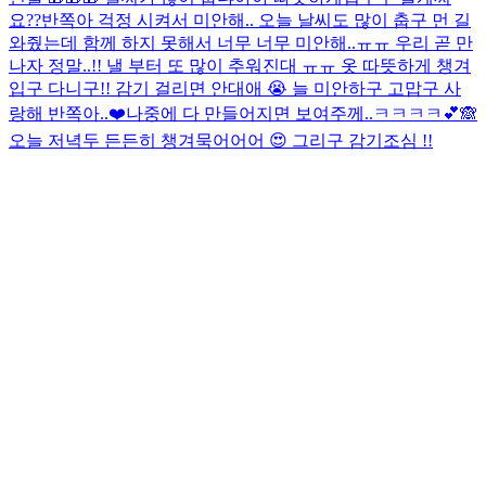
요??
반쪽아 걱정 시켜서 미안해.. 오늘 날씨도 많이 춥구 먼 길
와줬는데 함께 하지 못해서 너무 너무 미안해..ㅠㅠ 우리 곧 만
나자 정말..!! 낼 부터 또 많이 추워진대 ㅠㅠ 옷 따뜻하게 챙겨
입구 다니구!! 감기 걸리면 안대애 😭 늘 미안하구 고맙구 사
랑해 반쪽아..❤️
나중에 다 만들어지면 보여주께..ㅋㅋㅋㅋ💕🙈
오늘 저녁두 든든히 챙겨묵어어어 😍 그리구 감기조심 !!