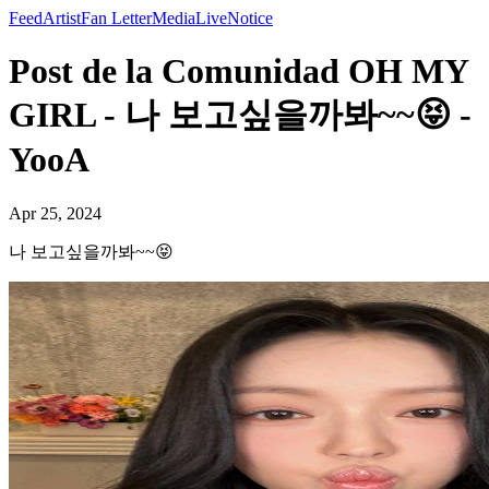
Feed
Artist
Fan Letter
Media
Live
Notice
Post de la Comunidad OH MY
GIRL - 나 보고싶을까봐~~😝 -
YooA
Apr 25, 2024
나 보고싶을까봐~~😝