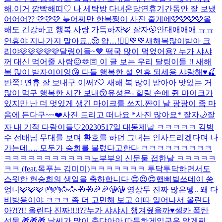
해.
이거 깜빡해띠♡ 나 세탁방 다녀온당
연휴기간동안 잘 보냈
어어어?? 🩷🩷🩷 늦어찌만 한복쩡이 사진 줄게에🩷🩷🩷🩷
올
해도 건강하고 행복 사랑 가득하자🩷 잘자🌝
안대애애애 ㅠㅠ
연휴야 지나가지 말아됴..🥺 얍…!🧚‍♀️💚💚
새해복많이받아 크
리야🩷🩷🩷🩷🩷
달링이들~💙 떡국 많이 먹었어용? 누가 샤샤
꺼 대신 먹어줄 사람😖🫶🏻 이 글 보는 우리 달링이들 !! 새해
복 많이 받자이이잉😘 다들 행복한 설 연휴 되세용 샤랑해♥️🍒
반쪽! 연휴 잘 보내구 이써?🤍 새해 복 많이 받아아 맛있는 거
많이 먹구 행복한 시간 보내😚
유성은- 힐링 손에 쥔 마이크가
있지만 난 더 멋있게 생긴 마이크를 쓰지.
쨘
이 날 팡팡이 좀 마
음에 든다구~~❤️
사진 드리고 떠나요 *사진 많아요* 잘자🌙
잘
자 내 기적 다람이들♡
20230517일 대동제날 ㅋㅋㅋㅋㅋ 김범
수 선배님 무대를 보며 환호를 하던 그녀는 인사드리겠다며 나
가는데…. 모두가 승희를 불렀다고한다 ㅋㅋㅋㅋㅋㅋㅋㅋㅋ
ㅋㅋㅋㅋㅋㅋㅋㅋㅋㅋㅋ
노부부의 신문물 접한날 ㅋㅋㅋㅋㅋ
ㅋㅋ (feat.목푸는 김미미)
ㅋㅋㅋㅋㅋㅋㅋ 투닥투닥하면서도
스윗한 현승희의 생일을 축하합니다 😍😍😍
햅삐벌쓰데이 씅
엉니🩷🩷🩷 🎂🎂🥳🥳🎁🎁🎉🎉😘😘 영상두 진짜 많은뎋.. 왜 다
비방용이야 ㅋㅋㅋ 좀 더 고민해 보고 이따 일어나서 올린다
아?!?!! 올린다 진짜!!!!??
누가 샤샤시 챙겨줬을까♥️
셀카 폭탄
선물 🎁🎁🎁 날씨가 많이 춥댜아아 따듯하게입구우 알게찌