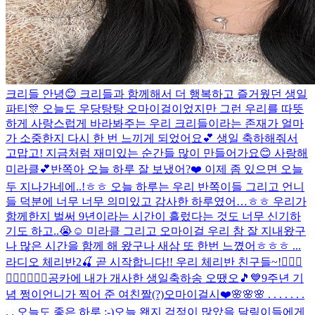
크리들 안녕😊 크리들과 함께해서 더 행복하고 즐거웠던 생일
파티🎊 오늘도 우당탕탕 오마이걸이었지만 그런 우리를 따뜻
하게 사랑스럽게 바라봐주는 우리 크리들이라는 존재가 얼마
가 소중한지 다시 한 번 느끼게 되었어요💕 생일 축하해줘서
고맙고! 지금처럼 재미있는 순간들 많이 만들어가요😊 사랑해
미라클💕
반쪽아 오늘 하루 잘 보냈어?❤️ 이제 좀 있으면 오늘
두 지나가네에..!ㅎㅎ 오늘 하루는 우리 반쪽이들 그리고 언니
들 덕분에 너무 너무 의미있고 감사한 하루였어…ㅎㅎ 우리가
함께한지 벌써 9년이라는 시간이 흘렀다는 것도 너무 신기하
기도 하고..😭☺️ 미라클 그리고 오마이걸 우리 참 잘 지내왔구
나 많은 시간을 함께 해 왔구나 새삼 또 한번 느꼈어ㅎㅎㅎ ...
라디오 체리반2🍒 곧 시작합니다!! 우리 체리반 친구들~!🙋🏻‍♀️
🙋🏻‍♀️🙋🏻‍♀️
공카에 내가 개사한 생일축하송 오땠오🎵💙
9주년 기
념 쩡이언니가 찍어 준 여친짤(?)
오마이걸시❤️
🌸🌸🌸 . . . . . . .
. . 오늘도 좋은 하루 :-)
오늘 왠지 걱정이 많았을 달링이들에게