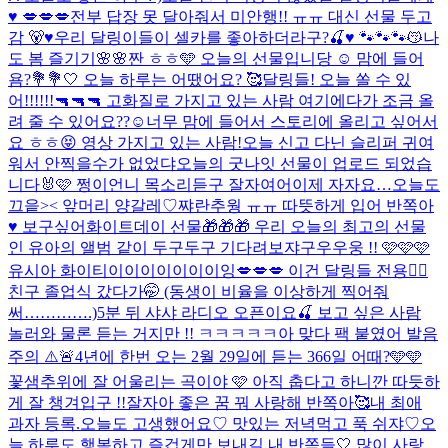
♥️ 💋💋💋
전부 답장 못 달아줘서 미안행!! ㅠㅠ 대신 선물 두고
감 🐻♥️
우리 달링이들이 셀카를 좋아하더라구?🍒♥️ 🐾🐾🐾😽
나
도 봄 즐기기🌸🌸
짠 ㅎㅎ🩵 오늘의 선물입니당 ☺️ 맘에 들어
욤?💐
💐🤍 오늘 하루는 어땠어요? 🥰
달링들! 오늘 쏠 수 있
어!!!!!!🔫🔫🔫 고화질로 가지고 있는 사람 여기에다가 조금 올
려 줄 수 있어요??☺️너무 맘에 들어서 스토리에 올리고 싶어서
요 ㅎㅎ😝 영상 가지고 있는 사람!
오늘 신고 다닌 슬리퍼 귀여
워서 안찍을수가 없었댜
오늘의 굿나잇 선물이 업로드 되었습
니다🐰🩷 쩡이언니 목소리듣구 잘자여어
이제 자자요…
오늘도
끄읕>< 앞머리 양갈레♡
쨔란
추웡 ㅠㅠ 따뜻하게 입어 반쪽아
♥️ 보구싶어
화이트데이 선물🎁🎁🎁 우리 오늘의 최고의 선물
인 유아의 앨범 같이 두구두구 기다려보쟈구우우웅 !! 🩷🩷🩷
유시아 화이티이이이이이이이잉
💋💋💋 이건 달링들 전용❤️‍🔥
친구 졸업식 갔다가🤭 (동생이 비율을 이상하게 찍어줘
써………….)
5분 뒤 샤샤 라디오 오픈이요🍒 보고 싶은 사람
놀러와 물론 듣는 거지만 !! ㅋㅋㅋㅋㅋ아 맞다 팩 붙였어 발음
주의 ⚠️🚨
4년에 한번 오는 2월 29일에 듣는 366일 어때?🩵🩵
꽃샘추위에 잘 어울리는 곡이야 🩷 아직 춥다고 하니깐 따듯하
게 잘 챙겨입구 !!
잘자아 좋은 꿈 꿔 사랑해 반쪽아🥰
내 최애
과자 등록.
오늘도 고생했어요♡ 맛있는 저녁먹고 푹 쉬쟈♡
오
늘 하루도 행복하고 즐겁게만 보내길 내 반쪽들🤍 많이 사랑