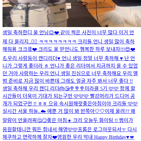
생일 축하한디 울 언닝😉❤️ 같이 찍은 사진이 너무 많다 이거 언
제 다 올리지..🤦‍♀️ ㅋㅋㅋㅋㅋㅋㅋㅋ 크리들 언니 생일 많이 축하
해줘용 크크킄❤️ 크리도 울 맏언니도 행복한 하루 보내자!!!😍❤️
💪
우리 사랑둥이 캔디리더♥️ 언니 생일 정말 너무 축하해 ♥️ 난 언
니가 그렇게 좋더라 ㅎ 언니가 좋은 리더여서 지금까지 올 수 있었
던 거야 사랑하는 우리 언니 생일 진심으로 너무 축하해요 우리 앨
범 준비로 지금 많이 바쁜데 그래도 얼굴 자주 봐서 너무 좋다 !!
생일 축하해 우리 캔디 리더🎂😘🍭🍭🍭
미라클 5기 🩷🩷 함께 할
시간들이 더욱이 기대가 되는구먼 🩷🩷🩷 빨강머리가 드디어 공
개가 되었구먼 !! ㅎㅎ 으유 속시원해랏
좋은아침이야 크리들 🩷🩷
실시간 서울 하늘..☁️ 예뿐 거 많이 봐 반쪽아🤍🤍
이제 울려?? 왜
알람이 안울려찌🤔🙄
좋은 아침☀️ 크리 오늘두 화이팅 !! 쩡이가
응원할테니깐 뭐든 힘내서 해영🩷🩷
프롬은 로그아웃되서ㅜ 다시
체쿠하고 연락하께 잘자❤️
영원한 우리 막내 Happy Birthday♥️💋