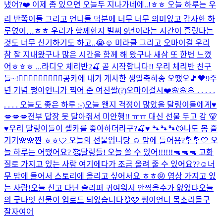
냈어?❤️ 이제 좀 있으면 오늘두 지나가네에..!ㅎㅎ 오늘 하루는 우
리 반쪽이들 그리고 언니들 덕분에 너무 너무 의미있고 감사한 하
루였어…ㅎㅎ 우리가 함께한지 벌써 9년이라는 시간이 흘렀다는
것도 너무 신기하기도 하고..😭☺️ 미라클 그리고 오마이걸 우리
참 잘 지내왔구나 많은 시간을 함께 해 왔구나 새삼 또 한번 느꼈
어ㅎㅎㅎ ...
라디오 체리반2🍒 곧 시작합니다!! 우리 체리반 친구
들~!🙋🏻‍♀️🙋🏻‍♀️🙋🏻‍♀️
공카에 내가 개사한 생일축하송 오땠오🎵💙
9주
년 기념 쩡이언니가 찍어 준 여친짤(?)
오마이걸시❤️
🌸🌸🌸 . . . . .
. . . . 오늘도 좋은 하루 :-)
오늘 왠지 걱정이 많았을 달링이들에게♥️
💋💋💋
전부 답장 못 달아줘서 미안행!! ㅠㅠ 대신 선물 두고 감 🐻
♥️
우리 달링이들이 셀카를 좋아하더라구?🍒♥️ 🐾🐾🐾😽
나도 봄 즐
기기🌸🌸
짠 ㅎㅎ🩵 오늘의 선물입니당 ☺️ 맘에 들어욤?💐
💐🤍 오
늘 하루는 어땠어요? 🥰
달링들! 오늘 쏠 수 있어!!!!!!🔫🔫🔫 고화
질로 가지고 있는 사람 여기에다가 조금 올려 줄 수 있어요??☺️너
무 맘에 들어서 스토리에 올리고 싶어서요 ㅎㅎ😝 영상 가지고 있
는 사람!
오늘 신고 다닌 슬리퍼 귀여워서 안찍을수가 없었댜
오늘
의 굿나잇 선물이 업로드 되었습니다🐰🩷 쩡이언니 목소리듣구
잘자여어