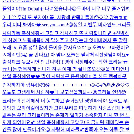
만.!! 긴장했을거야 울언닠ㅋㅋㅋㅋㅋㅋ 또 올게 안녕❤️💕
나만 과
몰입이야?
In Dubai☀️ 다녀왔습니다😊
두바이 너무 너무 즐거워쎠
어ㅓ🤍 우리 또 보자아!!꼭! 사랑해 반쪽이들아🥹🤍🤍 앙뇽ㅎㅎ
우리 이따 봐아아❤️ see you soon!😍
생일 이벤뚜 비하인드 크리들
사랑가득 축하해줘서 고맙고 감사하고 또 사랑합니다💕 +신박하
게 하려고 노력해뜸
아까 말해주고 싶었는데 잊어버려서 못 말한
노래 ㅎ 요즘 정말 많이 들어용 잘자요🩷🫶🏻 오늘도 고마웠어요
ㅎ
체리반3🍒 곧 만나요! 아 맞다 오늘은 덮샤체리선생님이에요♥️
출석체크 늦으시면 안됩니당!!!!
뗭이 걱정해주는 착한 크리들 ㅠ
ㅠ 나는 행복하게 신나게 하구 이제 막 끝나또오🩷🩷
울 미미언니
생일 축하해앵❤️❤️ 많이 사랑하구 응원해애!! 올 해두 행복하구
건강하자아 럽유😍🥰😘 ㅋㅋㅋㅋㅋㅋㅋㅋㅋ🥳🥳🎂🎂🎉🎉🤍🤍
오늘도 고생해써 사랑햐❤️
나 보고싶을까봐~~😝
크리들 안녕😊
크리들과 함께해서 더 행복하고 즐거웠던 생일파티🎊 오늘도 우
당탕탕 오마이걸이었지만 그런 우리를 따뜻하게 사랑스럽게 바라
봐주는 우리 크리들이라는 존재가 얼마가 소중한지 다시 한 번 느
끼게 되었어요💕 생일 축하해줘서 고맙고! 지금처럼 재미있는 순
간들 많이 만들어가요😊 사랑해 미라클💕
반쪽아 오늘 하루 잘 보