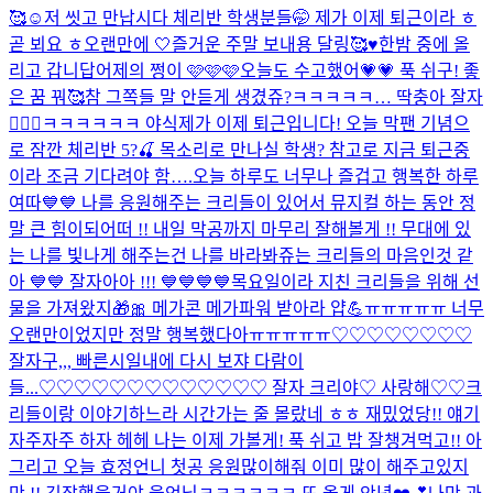
🥰☺️
저 씻고 만납시다 체리반 학생분들🤭 제가 이제 퇴근이라 ㅎ
곧 뵈요 ㅎ오랜만에 🤍
즐거운 주말 보내용 달링🥰♥️
한밤 중에 올
리고 갑니답
어제의 쩡이 🩷🩷🩷
오늘도 수고했어💗💗 푹 쉬구! 좋
은 꿈 꿔🥰
참 그쪽들 말 안듣게 생겼쥬?
ㅋㅋㅋㅋㅋ… 딱충아 잘자
🤦🏻‍♀️
ㅋㅋㅋㅋㅋㅋ 야식
제가 이제 퇴근입니다! 오늘 막팬 기념으
로 잠깐 체리반 5?🍒 목소리로 만나실 학생? 참고로 지금 퇴근중
이라 조금 기다려야 함….
오늘 하루도 너무나 즐겁고 행복한 하루
여따💙💙 나를 응원해주는 크리들이 있어서 뮤지컬 하는 동안 정
말 큰 힘이되어떠 !! 내일 막공까지 마무리 잘해볼게 !! 무대에 있
는 나를 빛나게 해주는건 나를 바라봐쥬는 크리들의 마음인것 같
아 💙💙 잘자아아 !!! 💙💙💙💙
목요일이라 지친 크리들을 위해 선
물을 가져왔지🎁🎀 메가콘 메가파워 받아라 얍💪
ㅠㅠㅠㅠㅠ 너무
오랜만이었지만 정말 행복했다아ㅠㅠㅠㅠㅠ♡♡♡♡♡♡♡♡
잘자구,,, 빠른시일내에 다시 보쟈 다람이
들...♡♡♡♡♡♡♡♡♡♡♡♡♡ 잘자 크리야♡ 사랑해♡♡
크
리들이랑 이야기하느라 시간가는 줄 몰랐네 ㅎㅎ 재밌었당!! 얘기
자주자주 하자 헤헤 나는 이제 가볼게! 푹 쉬고 밥 잘챙겨먹고!! 아
그리고 오늘 효정언니 첫공 응원많이해줘 이미 많이 해주고있지