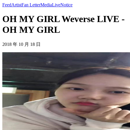
Feed
Artist
Fan Letter
Media
Live
Notice
OH MY GIRL Weverse LIVE -
OH MY GIRL
2018 年 10 月 18 日