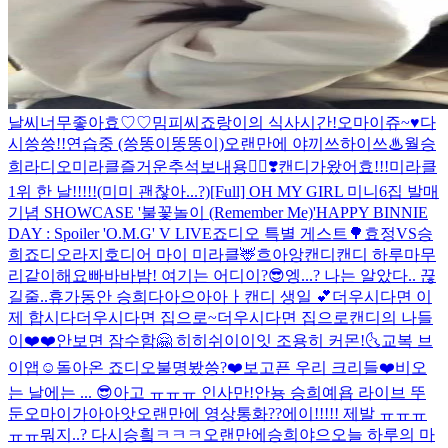
날씨너무좋아효♡♡
밈피씨
죠랑이의 식사시간!
오마이쥬~♥
다
시씅씅!!
연습중 (씅똥이똥똥이)
오랜만에 야끼쓰하이쓰♨
월승
희라디오
미라클즐거운추석보내용🙇‍♀️❣️
캔디가왔어효!!!
미라클
1위 한 날!!!!!(미미 괜찮아...?)
[Full] OH MY GIRL 미니6집 발매
기념 SHOWCASE '불꽃놀이 (Remember Me)'
HAPPY BINNIE
DAY : Spoiler 'O.M.G' V LIVE
죠디오 특별 게스트🌳
효정VS승
희
죠디오라지호
디어 마이 미라클🦌
흐아앙
캔디캔디 하루마무
리같이해요
빠바바밤! 여기는 어디이?😎
엥...? 나는 알았다.. 끊
길줄..
휴가동안 승희다아으아아ㅏ
캔디 생일 💕
더우시다면 이
제 합시다
더우시다면 집으로~
더우시다면 집으로
캔디의 나들
이❤️❤️
안보면 잠수함🤗 히히
쉬이이잇 조용히 커몬!🌜
교복 브
이앱☺️
돌아온 죠디오
불명봤씅?
❤️보고픈 우리 크리들❤️
비오
는 날에는 ... 😎
아고 ㅠㅠㅠ 인사만!
안뇽 승희예욥 라이브 뚜
둔
오마이가아아앗
오랜만에 영상통화??
에이!!!!! 제발 ㅠㅠㅠ
ㅠㅠ
뭐지..? 다시승힄ㅋㅋㅋ
오랜만에승희야으
오늘 하루의 마