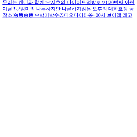
무리는 캔디와 함께 ><
지호의 다이어트먹방
ㅎㅇ!!
20번째 아린
이날!!♡
밈미의 나른하지만 나른하지않은 오후의 대화
효정 공
작소!
씅똥씅똥 수박이박수
죠디오다아!!
-씅- 00시 브이앱 레고