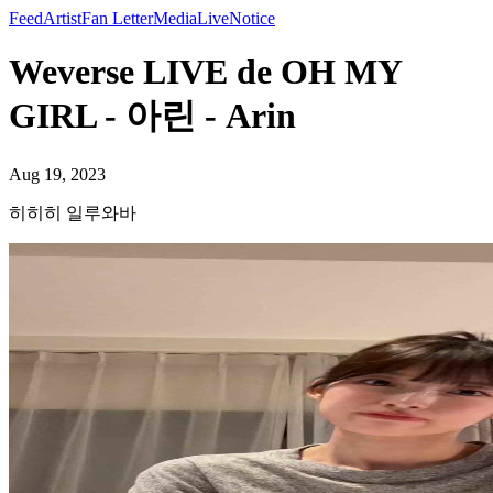
Feed
Artist
Fan Letter
Media
Live
Notice
Weverse LIVE de OH MY
GIRL - 아린 - Arin
Aug 19, 2023
히히히 일루와바