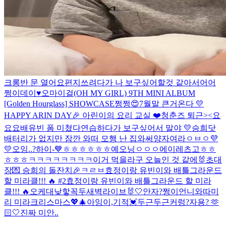
크롱반 문 열어요
편지쓰려다가 나 보구싶어할것 같아서어어
쩡이데이♥
오마이걸(OH MY GIRL) 9TH MINI ALBUM
[Golden Hourglass] SHOWCASE
쩡쩡😍
7월말 큰거온다 💛
HAPPY ARIN DAY🎉 아린이의 요리 교실 ❤️
청춘즈 퇴근><
요
요요
배유빈 폼 미쳤다
연습하다가 보구싶어서 말야
💛
승희닷
배터리가 없지만 잠깐 와떠
모행 난 집와써
양자여라
ㅇㅂㅇ
💜
💛
오잉..?
하이-💙
ㅎㅎㅎㅎㅎㅎ
예오닝
ㅇㅇㅇ
에이
레츠고
ㅎㅎ
ㅎㅎㅎ
ㅋㅋㅋㅋㅋㅋㅋㅋ
이거 먹을라구
오늘인 것 같에🐰
초대
장💌 승희의 돌잔치🎉
ㅋㄹㅂ
효정이랑 유빈이와 배틀그라운드
할 미라클!!! 🔥 #2
효정이랑 유빈이와 배틀그라운드 할 미라
클!!! 🔥
오케
대낮
핳
꼭두새벽라이브
🐰🤍
안자?
쩡이언니와따
미
리 미라크리스마스💖🎄
아잉
이,기적
💓
두근두근
커렁
?
자용? 🫶
🏻
🤍
진짜 미안..