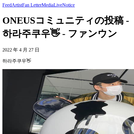
Feed
Artist
Fan Letter
Media
Live
Notice
ONEUSコミュニティの投稿 -
하라주쿠우👋 - ファンウン
2022 年 4 月 27 日
하라주쿠우👋