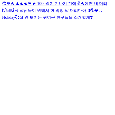
😎
🌹🔥 🎄🎄🎄
🌹🔥 1000일이 지나기 전에 ✌️🔥
예쁜 내 머리
🙌🏻🙌🏻 달님들이 원해서 한 막방 날 머리다아!!!🌎❤️🌙
Holiday🥰
잘 안 보이는 귀여운 친구들을 소개할게❣️