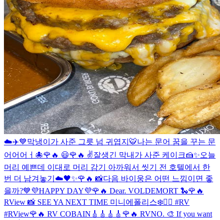
☁️✈️💙
막냉이가 사준 그릇 넘 귀엽지🐯
나는 문어 꿈을 꾸는 문
어어어ㅓ🐙
🌹🔥 😃
🌹🔥 ✌️
잘생긴 막내가 사준 케이크🍰✨
오늘
머리 예쁜데 이대로 머리 감기 아까워서 씻기 전 호텔에서 한
번 더 남겨놓기☁️🖤✨
🌹🔥 📸
다음 바이웅은 어떤 느낌이면 좋
을까?💙
💜HAPPY DAY💜
🌹🔥 Dear. VOLDEMORT 🐍
🌹🔥
RView 📸 SEE YA NEXT TIME 미니에폴리스❄️❤️‍🔥 #RV
#RView
🌹🔥 RV COBAIN🎸🎸🎸🎸
🌹🔥 RVNO. 🎨 If you want