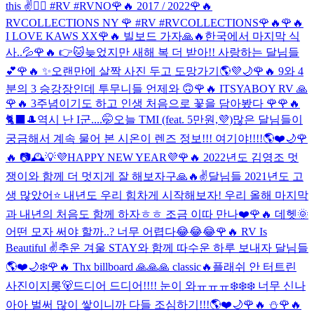
this ✌️❤️‍🔥 #RV #RVNO
🌹🔥 2017 / 2022
🌹🔥
RVCOLLECTIONS NY 🌹 #RV #RVCOLLECTIONS
🌹🔥
🌹🔥
I LOVE KAWS XX
🌹🔥 빌보드 가자🙏🔥
한국에서 마지막 식
사..💦
🌹🔥 👉🐱
늦었지만 새해 복 더 받아!! 사랑하는 달님들
💕
🌹🔥 ✨
오랜만에 살짝 사진 두고 도망가기🌎💜🌙
🌹🔥 9와 4
분의 3 승강장인데 투무니들 언제와 🙃
🌹🔥 ITSYABOY RV 🙏
🌹🔥 3주념이기도 하고 인생 처음으로 꽃을 담아봤다 🌹
🌹🔥
🐈‍⬛🎩
역시 난 I군....🤭
오늘 TMI (feat. 5만원,💜)
많은 달님들이
궁금해서 계속 물어 본 시온이 렌즈 정보!!! 여기야!!!!🌎❤️🌙
🌹
🔥 📷🕰💡
💜HAPPY NEW YEAR💜
🌹🔥 2022년도 김영조 멋
쟁이와 함께 더 멋지게 잘 해보자구🙏🔥✌️
달님들 2021년도 고
생 많았어⭐️ 내년도 우리 힘차게 시작해보자! 우리 올해 마지막
과 내년의 처음도 함께 하자ㅎㅎ 조금 이따 만나❤️
🌹🔥 데헷🌞
어떤 모자 써야 할까..? 너무 어렵다😂😂😂
🌹🔥 RV Is
Beautiful ✌️
추운 겨울 STAY와 함께 따수운 하루 보내자 달님들
🌎❤️🌙❄️
🌹🔥 Thx billboard 🙏🙏🙏 classic🔥
플래쉬 안 터트린
사진이지롱🐻
드디어 드디어!!!! 눈이 와ㅠㅠㅠ❄️❄️❄️ 너무 신나
아아 벌써 많이 쌓이니까 다들 조심하기!!!🌎❤️🌙
🌹🔥 ⛄️
🌹🔥