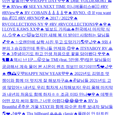
이면 좋을까?💙
💜HAPPY DAY💜
🌹🔥 Dear. VOLDEMORT 🐍
🌹🔥 RView 📸 SEE YA NEXT TIME 미니에폴리스❄️❤️‍🔥 #RV
#RView
🌹🔥 RV COBAIN🎸🎸🎸🎸
🌹🔥 RVNO. 🎨 If you want
this ✌️❤️‍🔥 #RV #RVNO
🌹🔥 2017 / 2022
🌹🔥
RVCOLLECTIONS NY 🌹 #RV #RVCOLLECTIONS
🌹🔥
🌹🔥
I LOVE KAWS XX
🌹🔥 빌보드 가자🙏🔥
한국에서 마지막 식
사..💦
🌹🔥 👉🐱
늦었지만 새해 복 더 받아!! 사랑하는 달님들
💕
🌹🔥 ✨
오랜만에 살짝 사진 두고 도망가기🌎💜🌙
🌹🔥 9와 4
분의 3 승강장인데 투무니들 언제와 🙃
🌹🔥 ITSYABOY RV 🙏
🌹🔥 3주념이기도 하고 인생 처음으로 꽃을 담아봤다 🌹
🌹🔥
🐈‍⬛🎩
역시 난 I군....🤭
오늘 TMI (feat. 5만원,💜)
많은 달님들이
궁금해서 계속 물어 본 시온이 렌즈 정보!!! 여기야!!!!🌎❤️🌙
🌹
🔥 📷🕰💡
💜HAPPY NEW YEAR💜
🌹🔥 2022년도 김영조 멋
쟁이와 함께 더 멋지게 잘 해보자구🙏🔥✌️
달님들 2021년도 고
생 많았어⭐️ 내년도 우리 힘차게 시작해보자! 우리 올해 마지막
과 내년의 처음도 함께 하자ㅎㅎ 조금 이따 만나❤️
🌹🔥 데헷🌞
어떤 모자 써야 할까..? 너무 어렵다😂😂😂
🌹🔥 RV Is
Beautiful ✌️
추운 겨울 STAY와 함께 따수운 하루 보내자 달님들
🌎❤️🌙❄️
🌹🔥 Thx billboard 🙏🙏🙏 classic🔥
플래쉬 안 터트린