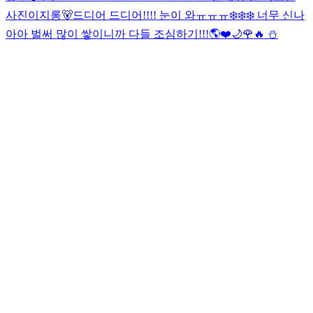
사진이지롱🐻
드디어 드디어!!!! 눈이 와ㅠㅠㅠ❄️❄️❄️ 너무 신나
아아 벌써 많이 쌓이니까 다들 조심하기!!!🌎❤️🌙
🌹🔥 ⛄️