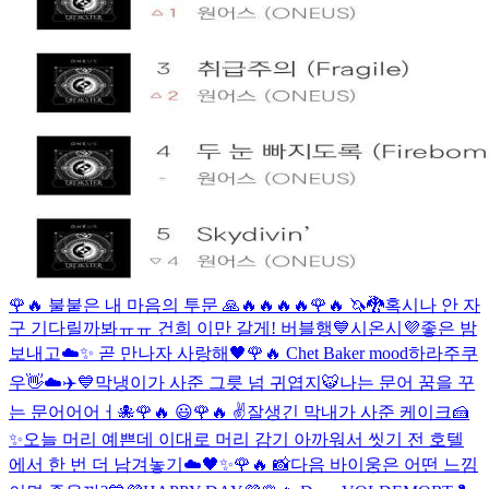
🌹🔥 불붙은 내 마음의 투문 🙏🔥🔥🔥🔥
🌹🔥 🦄🐉
혹시나 안 자
구 기다릴까봐ㅠㅠ 건희 이만 갈게! 버블행💙
시온시💜
좋은 밤
보내고☁️✨ 곧 만나자 사랑해🖤
🌹🔥 Chet Baker mood
하라주쿠
우👋
☁️✈️💙
막냉이가 사준 그릇 넘 귀엽지🐯
나는 문어 꿈을 꾸
는 문어어어ㅓ🐙
🌹🔥 😃
🌹🔥 ✌️
잘생긴 막내가 사준 케이크🍰
✨
오늘 머리 예쁜데 이대로 머리 감기 아까워서 씻기 전 호텔
에서 한 번 더 남겨놓기☁️🖤✨
🌹🔥 📸
다음 바이웅은 어떤 느낌