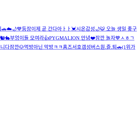
🚗
☁️🌙💙
등장
이제 곧 간다아ㅏㅏ💓
시온감성🌙
🐯 오늘 생일 좋구
🐿🐇
부엉이들 모여라👍
PYGMALION 안녕❤️
잠깐 놀자💙
ㅅㅎㄱ
입니다
잠깐🐶
먹방아닌 막방ㅋㅋ
홈즈
서호갬성버스
원.즐.퇴🚗(1위가