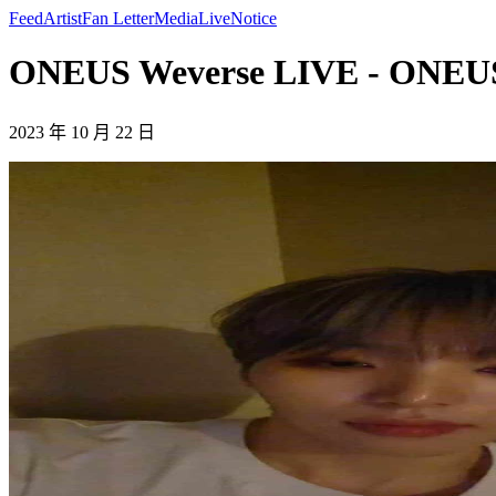
Feed
Artist
Fan Letter
Media
Live
Notice
ONEUS Weverse LIVE - ONEU
2023 年 10 月 22 日