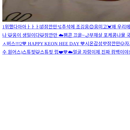
1위했다아아ㅏㅏㅏ🤣
잠깐만🫧
추석에 조깅웅😊
웅미고💓
왜 우리에게
나 🐯
웅이 생일이다🐯
잠깐만 ☁️
팸콘 끄읕~🌙
부채살 포케
콩나물 국
ㅅ버스!!!2
💙 HAPPY KEON HEE DAY 💙
시온감성💜
잠깐만🐶
자
수 원어스)
스튜핏🐯
스튜핏 럽❤️
💙☁️
얼굴 자랑
이제 진짜 컴백이야!