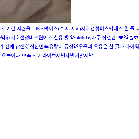
 이런 시련을....
live 먹어스(ㄱㅎ ㅅㅎ)
서호갬성버스
막내즈 원.즐.퇴
밥👍
서호갬성버스
원어스 환웅 🌏 🐯
birthday
아주 잠깐만‼️
🖤🐯👏
💙
기 전에 잠깐♡
잠깐만☁️
웅랑이 등장🐯
우울과 우웅은 한 글자 차이
!
오늘이다!!!!
☁️
스포 라이브
제발제발제발제발....